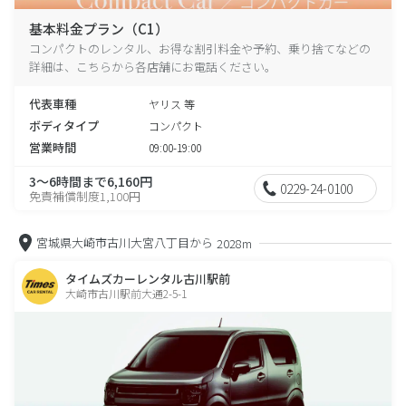
基本料金プラン（C1）
コンパクトのレンタル、お得な割引料金や予約、乗り捨てなどの
詳細は、こちらから各店舗にお電話ください。
代表車種
ヤリス 等
ボディタイプ
コンパクト
営業時間
09:00-19:00
3～6時間まで6,160円
0229-24-0100
免責補償制度1,100円
宮城県大崎市古川大宮八丁目から
2028m
タイムズカーレンタル古川駅前
大崎市古川駅前大通2-5-1