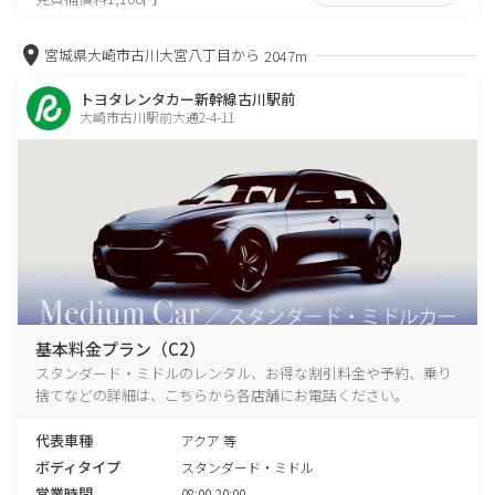
宮城県大崎市古川大宮八丁目から
2047m
トヨタレンタカー新幹線古川駅前
大崎市古川駅前大通2-4-11
基本料金プラン（C2）
スタンダード・ミドルのレンタル、お得な割引料金や予約、乗り
捨てなどの詳細は、こちらから各店舗にお電話ください。
代表車種
アクア 等
ボディタイプ
スタンダード・ミドル
営業時間
08:00-20:00