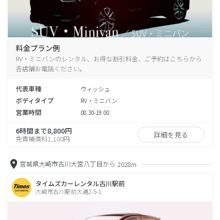
料金プラン例
RV・ミニバンのレンタル、お得な割引料金、ご予約はこちらから
各店舗お電話ください。
代表車種
ウィッシュ
ボディタイプ
RV・ミニバン
営業時間
08:30-19:00
6時間まで8,800円
詳細を見る
免責補償料1,100円
宮城県大崎市古川大宮八丁目から
2028m
タイムズカーレンタル古川駅前
大崎市古川駅前大通2-5-1