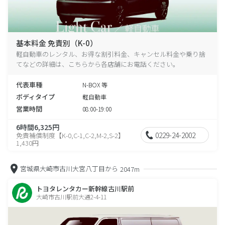
基本料金 免責別（K-0）
軽自動車のレンタル、お得な割引料金、キャンセル料金や乗り捨
てなどの詳細は、こちらから各店舗にお電話ください。
代表車種
N-BOX 等
ボディタイプ
軽自動車
営業時間
08:00-19:00
6時間6,325円
0229-24-2002
免責補償制度【K-0,C-1,C-2,M-2,S-2】
1,430円
宮城県大崎市古川大宮八丁目から
2047m
トヨタレンタカー新幹線古川駅前
大崎市古川駅前大通2-4-11