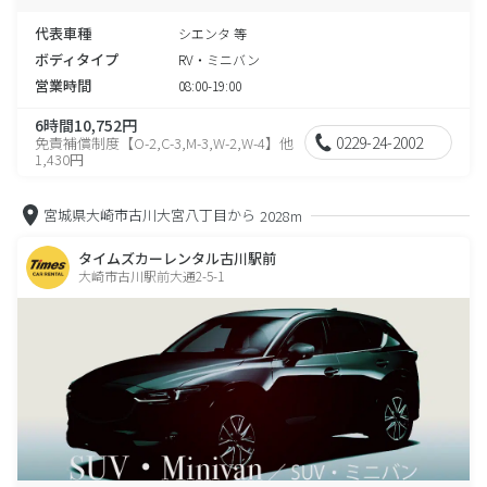
代表車種
シエンタ 等
ボディタイプ
RV・ミニバン
営業時間
08:00-19:00
6時間10,752円
0229-24-2002
免責補償制度【O-2,C-3,M-3,W-2,W-4】他
1,430円
宮城県大崎市古川大宮八丁目から
2028m
タイムズカーレンタル古川駅前
大崎市古川駅前大通2-5-1