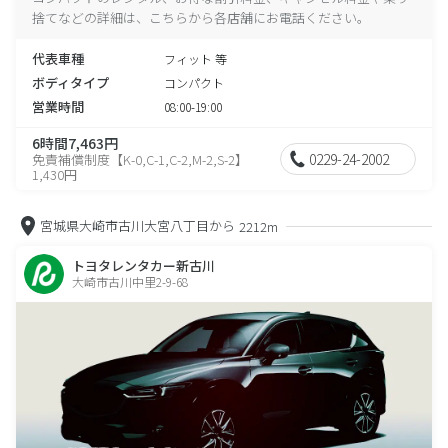
捨てなどの詳細は、こちらから各店舗にお電話ください。
代表車種
フィット 等
ボディタイプ
コンパクト
営業時間
08:00-19:00
6時間7,463円
0229-24-2002
免責補償制度【K-0,C-1,C-2,M-2,S-2】
1,430円
宮城県大崎市古川大宮八丁目から
2212m
トヨタレンタカー新古川
大崎市古川中里2-9-68