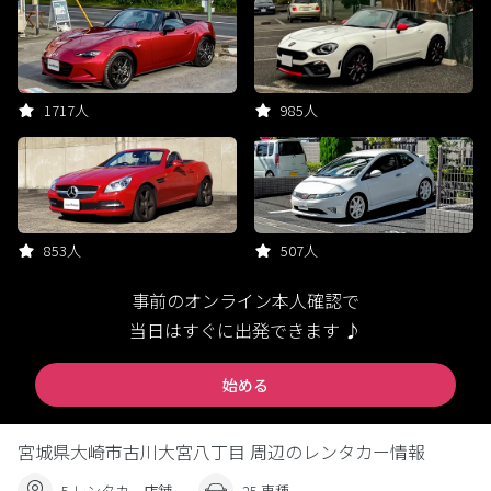
1717人
985人
853人
507人
事前のオンライン本人確認で
当日はすぐに出発できます ♪
始める
宮城県大崎市古川大宮八丁目 周辺のレンタカー情報
5 レンタカー店舗
25 車種