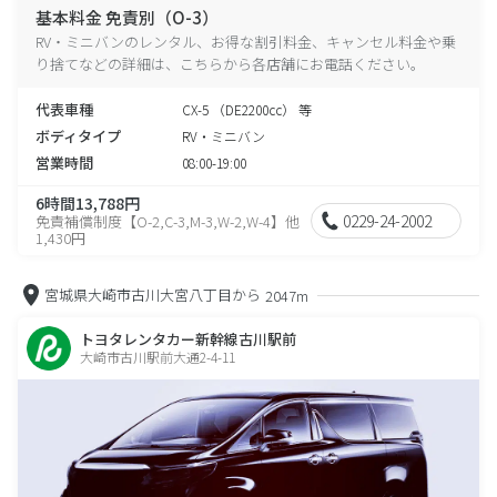
基本料金 免責別（O-3）
RV・ミニバンのレンタル、お得な割引料金、キャンセル料金や乗
り捨てなどの詳細は、こちらから各店舗にお電話ください。
代表車種
CX-5 （DE2200cc） 等
ボディタイプ
RV・ミニバン
営業時間
08:00-19:00
6時間13,788円
0229-24-2002
免責補償制度【O-2,C-3,M-3,W-2,W-4】他
1,430円
宮城県大崎市古川大宮八丁目から
2047m
トヨタレンタカー新幹線古川駅前
大崎市古川駅前大通2-4-11