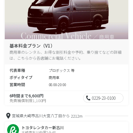
基本料金プラン（V1）
商用車のレンタル、お得な割引料金や予約、乗り捨てなどの詳細
は、こちらから各店舗にお電話ください。
代表車種
プロボックス 等
ボディタイプ
商用車
営業時間
08:00-20:00
6時間まで6,600円
0229-23-0100
免責補償制度1,100円
宮城県大崎市古川大宮八丁目から
2212m
トヨタレンタカー新古川
大崎市古川中里2-9-68