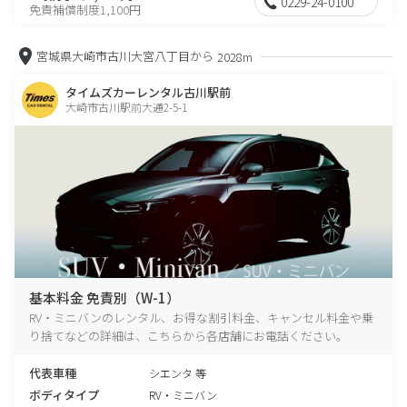
0229-24-0100
免責補償制度1,100円
宮城県大崎市古川大宮八丁目から
2028m
タイムズカーレンタル古川駅前
大崎市古川駅前大通2-5-1
基本料金 免責別（W-1）
RV・ミニバンのレンタル、お得な割引料金、キャンセル料金や乗
り捨てなどの詳細は、こちらから各店舗にお電話ください。
代表車種
シエンタ 等
ボディタイプ
RV・ミニバン