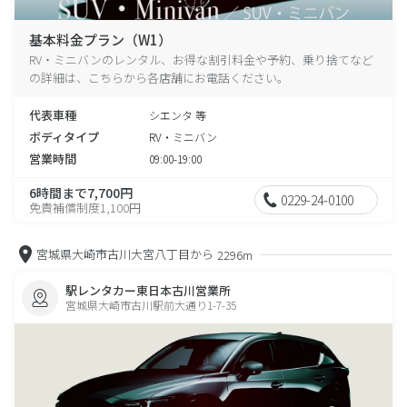
基本料金プラン（W1）
RV・ミニバンのレンタル、お得な割引料金や予約、乗り捨てなど
の詳細は、こちらから各店舗にお電話ください。
代表車種
シエンタ 等
ボディタイプ
RV・ミニバン
営業時間
09:00-19:00
6時間まで7,700円
0229-24-0100
免責補償制度1,100円
宮城県大崎市古川大宮八丁目から
2296m
駅レンタカー東日本古川営業所
宮城県大崎市古川駅前大通り1-7-35