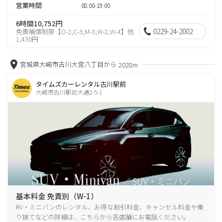
営業時間
08:00-19:00
6時間10,752円
0229-24-2002
免責補償制度【O-2,C-3,M-3,W-2,W-4】他
1,430円
宮城県大崎市古川大宮八丁目から
2028m
タイムズカーレンタル古川駅前
大崎市古川駅前大通2-5-1
基本料金 免責別（W-1）
RV・ミニバンのレンタル、お得な割引料金、キャンセル料金や乗
り捨てなどの詳細は、こちらから各店舗にお電話ください。