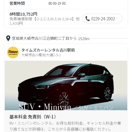
営業時間
08:00-19:00
6時間10,752円
0229-24-2002
免責補償制度【O-2,C-3,M-3,W-2,W-4】他
1,430円
宮城県大崎市古川江合錦町二丁目から
1526m
タイムズカーレンタル古川駅前
大崎市古川駅前大通2-5-1
基本料金 免責別（W-1）
RV・ミニバンのレンタル、お得な割引料金、キャンセル料金や乗
り捨てなどの詳細は、こちらから各店舗にお電話ください。