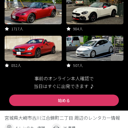
1717人
984人
852人
507人
事前のオンライン本人確認で
当日はすぐに出発できます ♪
始める
宮城県大崎市古川江合錦町二丁目 周辺のレンタカー情報
5 レンタカー店舗
25 車種