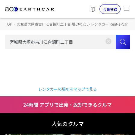
会員登録
TOP
›
宮城県大崎市古川江合錦町二丁目 周辺の安い レンタカー Rent-a-Car
レンタカーの場所をマップで見る
24時間 アプリで出発・返却できるクルマ
人気のクルマ