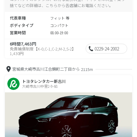
捨てなどの詳細は、こちらから各店舗にお電話ください。
代表車種
フィット 等
ボディタイプ
コンパクト
営業時間
08:00-19:00
6時間7,463円
0229-24-2002
免責補償制度【K-0,C-1,C-2,M-2,S-2】
1,430円
宮城県大崎市古川江合錦町二丁目から
2115m
トヨタレンタカー新古川
大崎市古川中里2-9-68