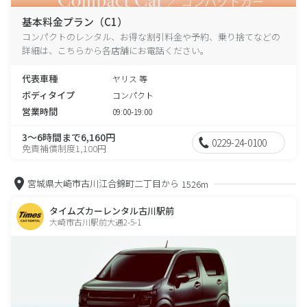
基本料金プラン（C1）
コンパクトのレンタル、お得な割引料金や予約、乗り捨てなどの
詳細は、こちらから各店舗にお電話ください。
代表車種
ヤリス 等
ボディタイプ
コンパクト
営業時間
09:00-19:00
3～6時間まで6,160円
0229-24-0100
免責補償制度1,100円
宮城県大崎市古川江合錦町二丁目から
1526m
タイムズカーレンタル古川駅前
大崎市古川駅前大通2-5-1