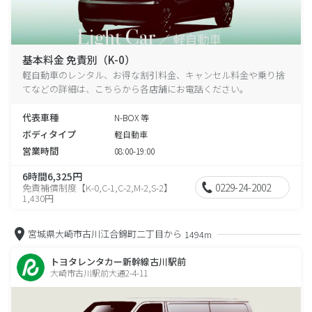
基本料金 免責別（K-0）
軽自動車のレンタル、お得な割引料金、キャンセル料金や乗り捨
てなどの詳細は、こちらから各店舗にお電話ください。
代表車種
N-BOX 等
ボディタイプ
軽自動車
営業時間
08:00-19:00
6時間6,325円
0229-24-2002
免責補償制度【K-0,C-1,C-2,M-2,S-2】
1,430円
宮城県大崎市古川江合錦町二丁目から
1494m
トヨタレンタカー新幹線古川駅前
大崎市古川駅前大通2-4-11