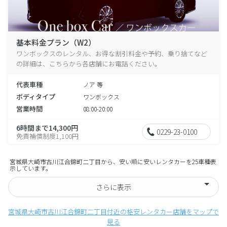
基本料金プラン（W2）
ワンボックスのレンタル、お得な割引料金や予約、乗り捨てなど
の詳細は、こちらから各店舗にお電話ください。
代表車種
ノア 等
ボディタイプ
ワンボックス
営業時間
08:00-20:00
6時間まで14,300円
0229-23-0100
免責補償制度1,100円
宮城県大崎市古川江合錦町二丁目から、安い順に安いレンタカーを25車種表
示しています。
さらに表示
宮城県大崎市古川江合錦町二丁目付近の格安レンタカー店舗をマップで
見る