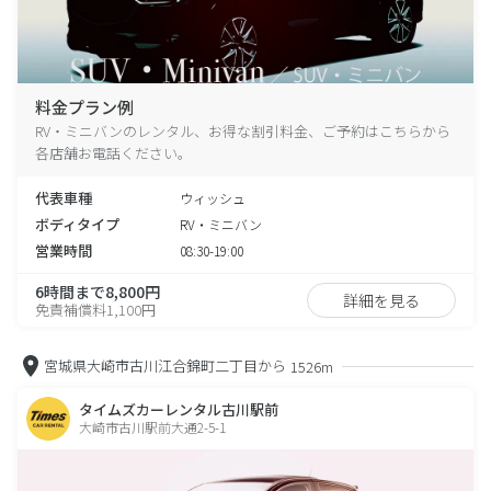
料金プラン例
RV・ミニバンのレンタル、お得な割引料金、ご予約はこちらから
各店舗お電話ください。
代表車種
ウィッシュ
ボディタイプ
RV・ミニバン
営業時間
08:30-19:00
6時間まで8,800円
詳細を見る
免責補償料1,100円
宮城県大崎市古川江合錦町二丁目から
1526m
タイムズカーレンタル古川駅前
大崎市古川駅前大通2-5-1