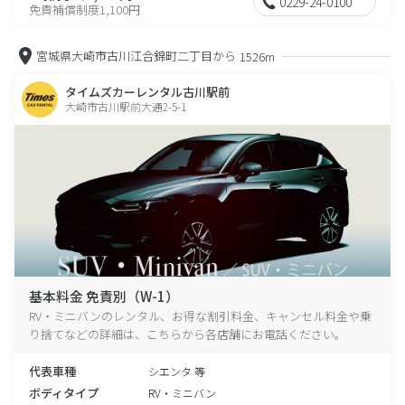
0229-24-0100
免責補償制度1,100円
宮城県大崎市古川江合錦町二丁目から
1526m
タイムズカーレンタル古川駅前
大崎市古川駅前大通2-5-1
基本料金 免責別（W-1）
RV・ミニバンのレンタル、お得な割引料金、キャンセル料金や乗
り捨てなどの詳細は、こちらから各店舗にお電話ください。
代表車種
シエンタ 等
ボディタイプ
RV・ミニバン