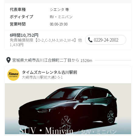
代表車種
シエンタ 等
ボディタイプ
RV・ミニバン
営業時間
08:00-19:00
6時間10,752円
0229-24-2002
免責補償制度【O-2,C-3,M-3,W-2,W-4】他
1,430円
宮城県大崎市古川江合錦町二丁目から
1526m
タイムズカーレンタル古川駅前
大崎市古川駅前大通2-5-1