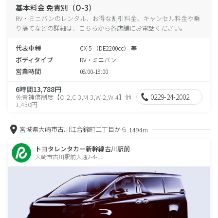
基本料金 免責別（O-3）
RV・ミニバンのレンタル、お得な割引料金、キャンセル料金や乗
り捨てなどの詳細は、こちらから各店舗にお電話ください。
代表車種
CX-5 （DE2200cc） 等
ボディタイプ
RV・ミニバン
営業時間
08:00-19:00
6時間13,788円
0229-24-2002
免責補償制度【O-2,C-3,M-3,W-2,W-4】他
1,430円
宮城県大崎市古川江合錦町二丁目から
1494m
トヨタレンタカー新幹線古川駅前
大崎市古川駅前大通2-4-11