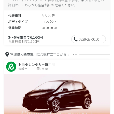
詳細は、こちらから各店舗にお電話ください。
代表車種
ヤリス 等
ボディタイプ
コンパクト
営業時間
08:00-20:00
3～6時間まで6,160円
0229-23-0100
免責補償制度1,100円
宮城県大崎市古川江合錦町二丁目から
2115m
トヨタレンタカー新古川
大崎市古川中里2-9-68