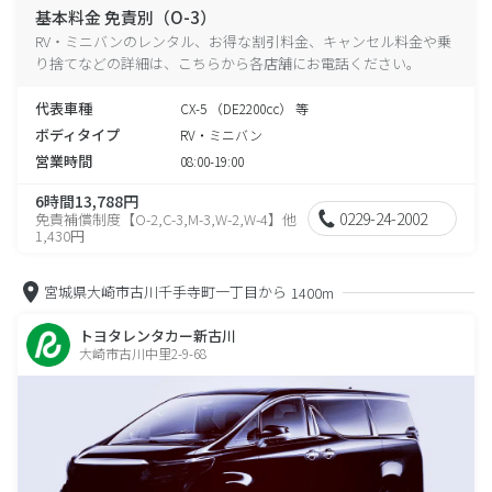
基本料金 免責別（O-3）
RV・ミニバンのレンタル、お得な割引料金、キャンセル料金や乗
り捨てなどの詳細は、こちらから各店舗にお電話ください。
代表車種
CX-5 （DE2200cc） 等
ボディタイプ
RV・ミニバン
営業時間
08:00-19:00
6時間13,788円
0229-24-2002
免責補償制度【O-2,C-3,M-3,W-2,W-4】他
1,430円
宮城県大崎市古川千手寺町一丁目から
1400m
トヨタレンタカー新古川
大崎市古川中里2-9-68