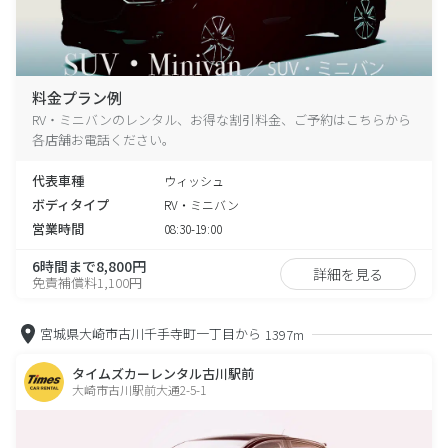
料金プラン例
RV・ミニバンのレンタル、お得な割引料金、ご予約はこちらから
各店舗お電話ください。
代表車種
ウィッシュ
ボディタイプ
RV・ミニバン
営業時間
08:30-19:00
6時間まで8,800円
詳細を見る
免責補償料1,100円
宮城県大崎市古川千手寺町一丁目から
1397m
タイムズカーレンタル古川駅前
大崎市古川駅前大通2-5-1