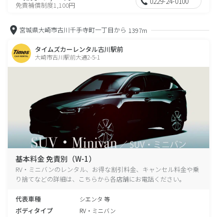
0229-24-0100
免責補償制度1,100円
宮城県大崎市古川千手寺町一丁目から
1397m
タイムズカーレンタル古川駅前
大崎市古川駅前大通2-5-1
基本料金 免責別（W-1）
RV・ミニバンのレンタル、お得な割引料金、キャンセル料金や乗
り捨てなどの詳細は、こちらから各店舗にお電話ください。
代表車種
シエンタ 等
ボディタイプ
RV・ミニバン