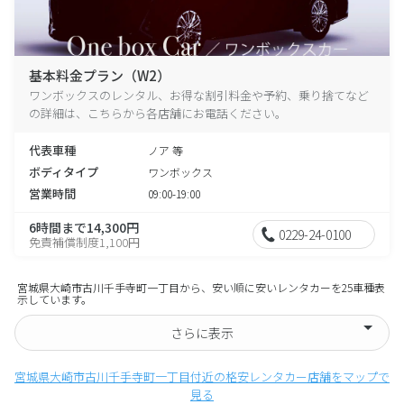
基本料金プラン（W2）
ワンボックスのレンタル、お得な割引料金や予約、乗り捨てなど
の詳細は、こちらから各店舗にお電話ください。
代表車種
ノア 等
ボディタイプ
ワンボックス
営業時間
09:00-19:00
6時間まで14,300円
0229-24-0100
免責補償制度1,100円
宮城県大崎市古川千手寺町一丁目から、安い順に安いレンタカーを25車種表
示しています。
さらに表示
宮城県大崎市古川千手寺町一丁目付近の格安レンタカー店舗をマップで
見る