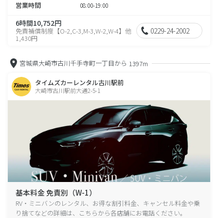
営業時間
08:00-19:00
6時間10,752円
0229-24-2002
免責補償制度【O-2,C-3,M-3,W-2,W-4】他
1,430円
宮城県大崎市古川千手寺町一丁目から
1397m
タイムズカーレンタル古川駅前
大崎市古川駅前大通2-5-1
基本料金 免責別（W-1）
RV・ミニバンのレンタル、お得な割引料金、キャンセル料金や乗
り捨てなどの詳細は、こちらから各店舗にお電話ください。