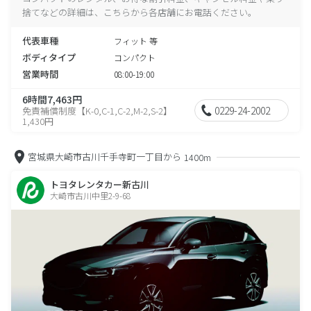
捨てなどの詳細は、こちらから各店舗にお電話ください。
代表車種
フィット 等
ボディタイプ
コンパクト
営業時間
08:00-19:00
6時間7,463円
0229-24-2002
免責補償制度【K-0,C-1,C-2,M-2,S-2】
1,430円
宮城県大崎市古川千手寺町一丁目から
1400m
トヨタレンタカー新古川
大崎市古川中里2-9-68