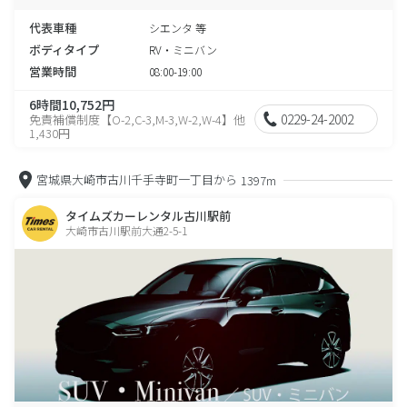
代表車種
シエンタ 等
ボディタイプ
RV・ミニバン
営業時間
08:00-19:00
6時間10,752円
0229-24-2002
免責補償制度【O-2,C-3,M-3,W-2,W-4】他
1,430円
宮城県大崎市古川千手寺町一丁目から
1397m
タイムズカーレンタル古川駅前
大崎市古川駅前大通2-5-1