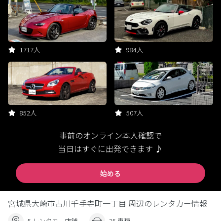
1717人
984人
852人
507人
事前のオンライン本人確認で
当日はすぐに出発できます ♪
始める
宮城県大崎市古川千手寺町一丁目 周辺のレンタカー情報
5 レンタカー店舗
25 車種