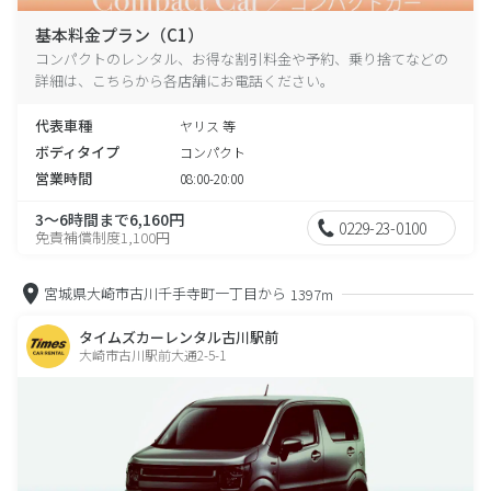
基本料金プラン（C1）
コンパクトのレンタル、お得な割引料金や予約、乗り捨てなどの
詳細は、こちらから各店舗にお電話ください。
代表車種
ヤリス 等
ボディタイプ
コンパクト
営業時間
08:00-20:00
3～6時間まで6,160円
0229-23-0100
免責補償制度1,100円
宮城県大崎市古川千手寺町一丁目から
1397m
タイムズカーレンタル古川駅前
大崎市古川駅前大通2-5-1