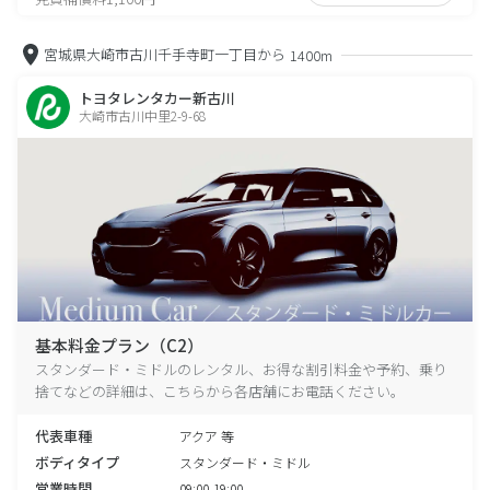
宮城県大崎市古川千手寺町一丁目から
1400m
トヨタレンタカー新古川
大崎市古川中里2-9-68
基本料金プラン（C2）
スタンダード・ミドルのレンタル、お得な割引料金や予約、乗り
捨てなどの詳細は、こちらから各店舗にお電話ください。
代表車種
アクア 等
ボディタイプ
スタンダード・ミドル
営業時間
09:00-19:00