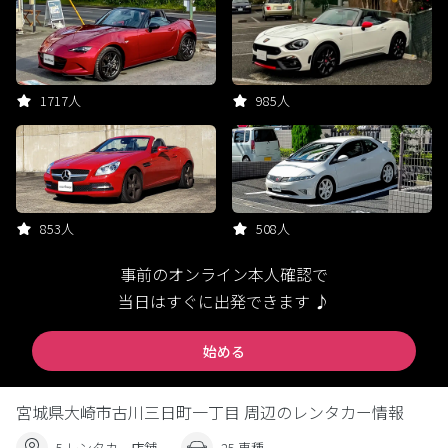
1717人
985人
853人
508人
事前のオンライン本人確認で
当日はすぐに出発できます ♪
始める
宮城県大崎市古川三日町一丁目 周辺のレンタカー情報
5 レンタカー店舗
25 車種