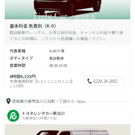
基本料金 免責別（K-0）
軽自動車のレンタル、お得な割引料金、キャンセル料金や乗り捨
てなどの詳細は、こちらから各店舗にお電話ください。
代表車種
N-BOX 等
ボディタイプ
軽自動車
営業時間
08:00-19:00
6時間6,325円
0229-24-2002
免責補償制度【K-0,C-1,C-2,M-2,S-2】
1,430円
宮城県大崎市古川三日町一丁目から
763m
トヨタレンタカー新古川
大崎市古川中里2-9-68