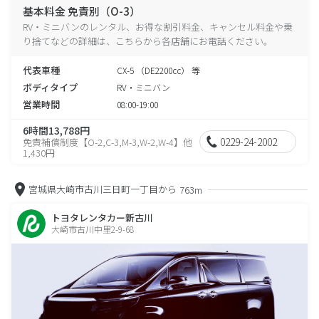
基本料金 免責別（O-3）
RV・ミニバンのレンタル、お得な割引料金、キャンセル料金や乗
り捨てなどの詳細は、こちらから各店舗にお電話ください。
代表車種
CX-5 （DE2200cc） 等
ボディタイプ
RV・ミニバン
営業時間
08:00-19:00
6時間13,788円
0229-24-2002
免責補償制度【O-2,C-3,M-3,W-2,W-4】他
1,430円
宮城県大崎市古川三日町一丁目から
763m
トヨタレンタカー新古川
大崎市古川中里2-9-68