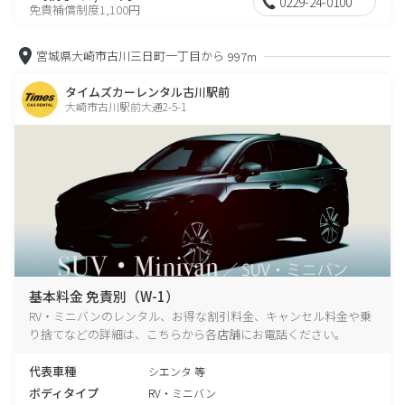
0229-24-0100
免責補償制度1,100円
宮城県大崎市古川三日町一丁目から
997m
タイムズカーレンタル古川駅前
大崎市古川駅前大通2-5-1
基本料金 免責別（W-1）
RV・ミニバンのレンタル、お得な割引料金、キャンセル料金や乗
り捨てなどの詳細は、こちらから各店舗にお電話ください。
代表車種
シエンタ 等
ボディタイプ
RV・ミニバン