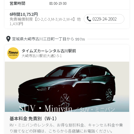
営業時間
08:00-19:00
6時間10,752円
0229-24-2002
免責補償制度【O-2,C-3,M-3,W-2,W-4】他
1,430円
宮城県大崎市古川三日町一丁目から
997m
タイムズカーレンタル古川駅前
大崎市古川駅前大通2-5-1
基本料金 免責別（W-1）
RV・ミニバンのレンタル、お得な割引料金、キャンセル料金や乗
り捨てなどの詳細は、こちらから各店舗にお電話ください。