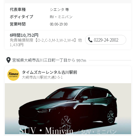
代表車種
シエンタ 等
ボディタイプ
RV・ミニバン
営業時間
08:00-19:00
6時間10,752円
0229-24-2002
免責補償制度【O-2,C-3,M-3,W-2,W-4】他
1,430円
宮城県大崎市古川三日町一丁目から
997m
タイムズカーレンタル古川駅前
大崎市古川駅前大通2-5-1