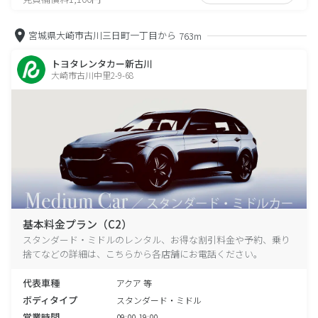
宮城県大崎市古川三日町一丁目から
763m
トヨタレンタカー新古川
大崎市古川中里2-9-68
基本料金プラン（C2）
スタンダード・ミドルのレンタル、お得な割引料金や予約、乗り
捨てなどの詳細は、こちらから各店舗にお電話ください。
代表車種
アクア 等
ボディタイプ
スタンダード・ミドル
営業時間
09:00-19:00