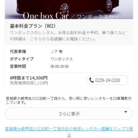
基本料金プラン（W2）
ワンボックスのレンタル、お得な割引料金や予約、乗り捨てなど
の詳細は、こちらから各店舗にお電話ください。
代表車種
ノア 等
ボディタイプ
ワンボックス
営業時間
09:00-19:00
6時間まで14,300円
0229-24-0100
免責補償制度1,100円
宮城県大崎市古川三日町一丁目から、安い順に安いレンタカーを25車種表示
しています。
さらに表示
宮城県大崎市古川三日町一丁目付近の格安レンタカー店舗をマップで見
る