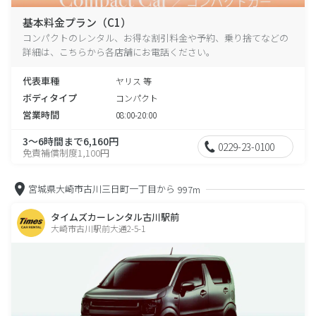
基本料金プラン（C1）
コンパクトのレンタル、お得な割引料金や予約、乗り捨てなどの
詳細は、こちらから各店舗にお電話ください。
代表車種
ヤリス 等
ボディタイプ
コンパクト
営業時間
08:00-20:00
3～6時間まで6,160円
0229-23-0100
免責補償制度1,100円
宮城県大崎市古川三日町一丁目から
997m
タイムズカーレンタル古川駅前
大崎市古川駅前大通2-5-1