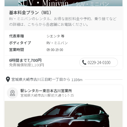
基本料金プラン（W1）
RV・ミニバンのレンタル、お得な割引料金や予約、乗り捨てなど
の詳細は、こちらから各店舗にお電話ください。
代表車種
シエンタ 等
ボディタイプ
RV・ミニバン
営業時間
09:00-19:00
6時間まで7,700円
0229-24-0100
免責補償制度1,100円
宮城県大崎市古川三日町一丁目から
1186m
駅レンタカー東日本古川営業所
宮城県大崎市古川駅前大通り1-7-35