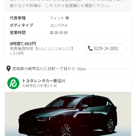
捨てなどの詳細は、こちらから各店舗にお電話ください。
代表車種
フィット 等
ボディタイプ
コンパクト
営業時間
08:00-19:00
6時間7,463円
0229-24-2002
免責補償制度【K-0,C-1,C-2,M-2,S-2】
1,430円
宮城県大崎市古川三日町一丁目から
763m
トヨタレンタカー新古川
大崎市古川中里2-9-68