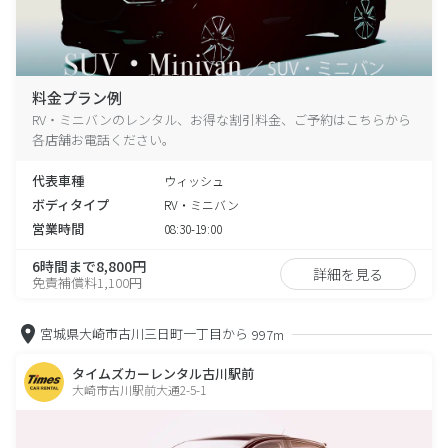
料金プラン例
RV・ミニバンのレンタル、お得な割引料金、ご予約はこちらから
各店舗お電話ください。
代表車種
ウィッシュ
ボディタイプ
RV・ミニバン
営業時間
08:30-19:00
6時間まで8,800円
詳細を見る
免責補償料1,100円
宮城県大崎市古川三日町一丁目から
997m
タイムズカーレンタル古川駅前
大崎市古川駅前大通2-5-1