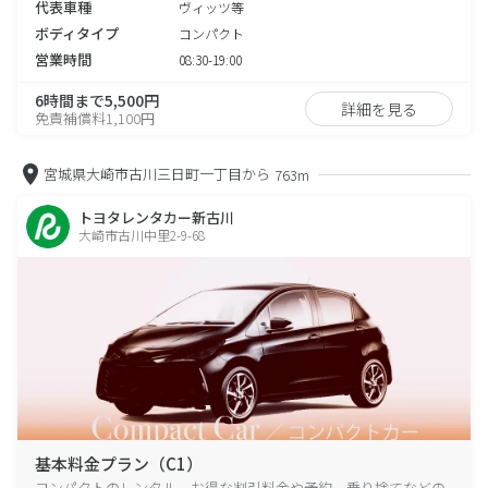
代表車種
ヴィッツ等
ボディタイプ
コンパクト
営業時間
08:30-19:00
6時間まで5,500円
詳細を見る
免責補償料1,100円
宮城県大崎市古川三日町一丁目から
763m
トヨタレンタカー新古川
大崎市古川中里2-9-68
基本料金プラン（C1）
コンパクトのレンタル、お得な割引料金や予約、乗り捨てなどの