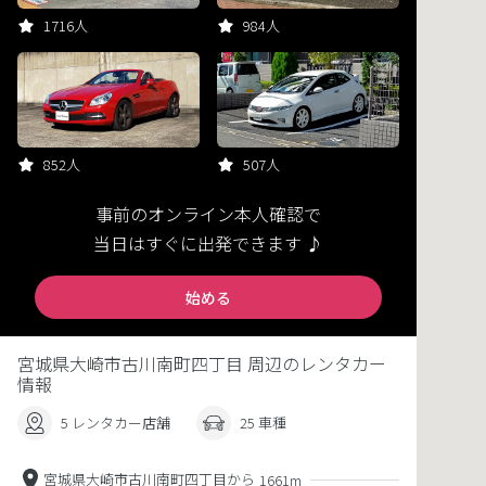
1716人
984人
852人
507人
事前のオンライン本人確認で
当日はすぐに出発できます ♪
始める
宮城県大崎市古川南町四丁目 周辺のレンタカー
情報
5 レンタカー店舗
25 車種
宮城県大崎市古川南町四丁目から
1661m