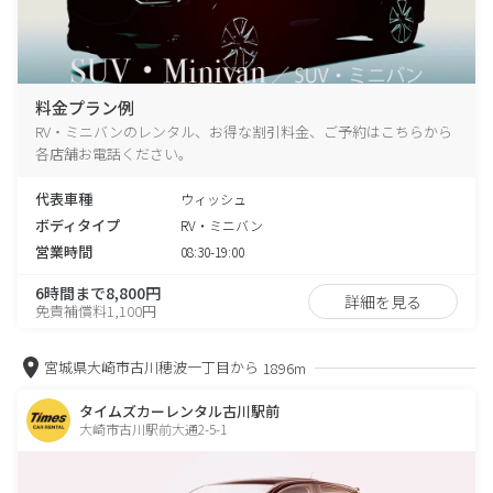
料金プラン例
RV・ミニバンのレンタル、お得な割引料金、ご予約はこちらから
各店舗お電話ください。
代表車種
ウィッシュ
ボディタイプ
RV・ミニバン
営業時間
08:30-19:00
6時間まで8,800円
詳細を見る
免責補償料1,100円
宮城県大崎市古川穂波一丁目から
1896m
タイムズカーレンタル古川駅前
大崎市古川駅前大通2-5-1