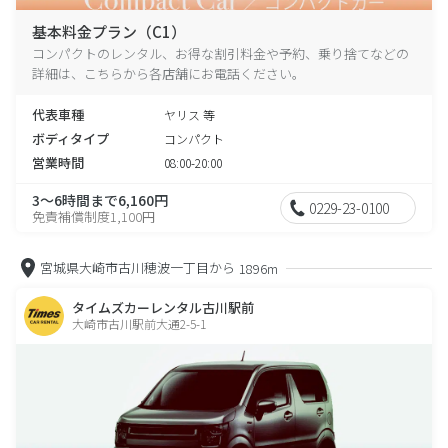
基本料金プラン（C1）
コンパクトのレンタル、お得な割引料金や予約、乗り捨てなどの
詳細は、こちらから各店舗にお電話ください。
代表車種
ヤリス 等
ボディタイプ
コンパクト
営業時間
08:00-20:00
3～6時間まで6,160円
0229-23-0100
免責補償制度1,100円
宮城県大崎市古川穂波一丁目から
1896m
タイムズカーレンタル古川駅前
大崎市古川駅前大通2-5-1