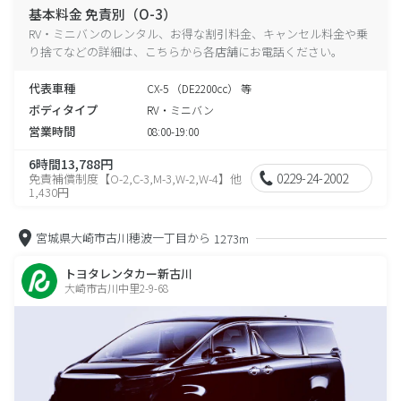
基本料金 免責別（O-3）
RV・ミニバンのレンタル、お得な割引料金、キャンセル料金や乗
り捨てなどの詳細は、こちらから各店舗にお電話ください。
代表車種
CX-5 （DE2200cc） 等
ボディタイプ
RV・ミニバン
営業時間
08:00-19:00
6時間13,788円
0229-24-2002
免責補償制度【O-2,C-3,M-3,W-2,W-4】他
1,430円
宮城県大崎市古川穂波一丁目から
1273m
トヨタレンタカー新古川
大崎市古川中里2-9-68