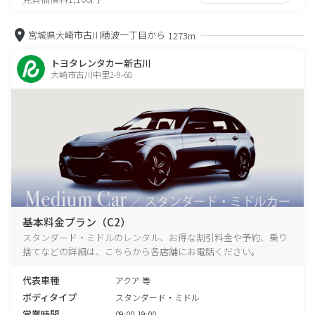
宮城県大崎市古川穂波一丁目から
1273m
トヨタレンタカー新古川
大崎市古川中里2-9-68
基本料金プラン（C2）
スタンダード・ミドルのレンタル、お得な割引料金や予約、乗り
捨てなどの詳細は、こちらから各店舗にお電話ください。
代表車種
アクア 等
ボディタイプ
スタンダード・ミドル
営業時間
09:00-19:00