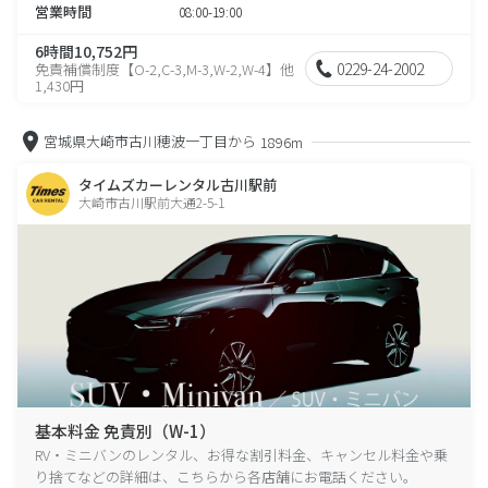
営業時間
08:00-19:00
6時間10,752円
0229-24-2002
免責補償制度【O-2,C-3,M-3,W-2,W-4】他
1,430円
宮城県大崎市古川穂波一丁目から
1896m
タイムズカーレンタル古川駅前
大崎市古川駅前大通2-5-1
基本料金 免責別（W-1）
RV・ミニバンのレンタル、お得な割引料金、キャンセル料金や乗
り捨てなどの詳細は、こちらから各店舗にお電話ください。