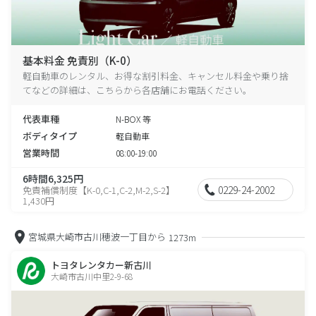
基本料金 免責別（K-0）
軽自動車のレンタル、お得な割引料金、キャンセル料金や乗り捨
てなどの詳細は、こちらから各店舗にお電話ください。
代表車種
N-BOX 等
ボディタイプ
軽自動車
営業時間
08:00-19:00
6時間6,325円
0229-24-2002
免責補償制度【K-0,C-1,C-2,M-2,S-2】
1,430円
宮城県大崎市古川穂波一丁目から
1273m
トヨタレンタカー新古川
大崎市古川中里2-9-68