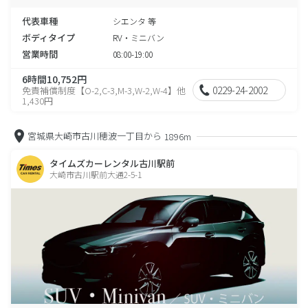
代表車種
シエンタ 等
ボディタイプ
RV・ミニバン
営業時間
08:00-19:00
6時間10,752円
0229-24-2002
免責補償制度【O-2,C-3,M-3,W-2,W-4】他
1,430円
宮城県大崎市古川穂波一丁目から
1896m
タイムズカーレンタル古川駅前
大崎市古川駅前大通2-5-1