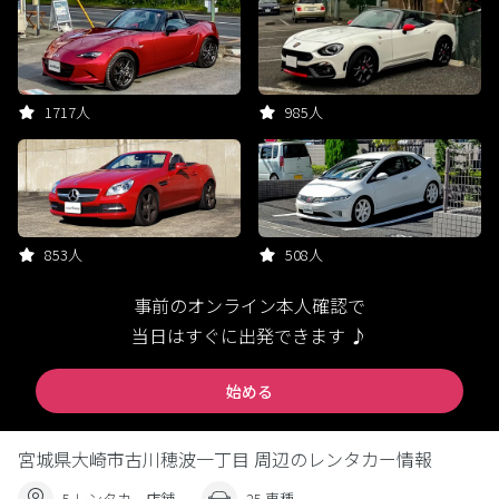
1717人
985人
853人
508人
事前のオンライン本人確認で
当日はすぐに出発できます ♪
始める
宮城県大崎市古川穂波一丁目 周辺のレンタカー情報
5 レンタカー店舗
25 車種