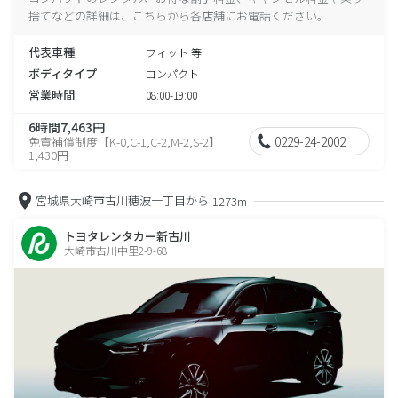
捨てなどの詳細は、こちらから各店舗にお電話ください。
代表車種
フィット 等
ボディタイプ
コンパクト
営業時間
08:00-19:00
6時間7,463円
0229-24-2002
免責補償制度【K-0,C-1,C-2,M-2,S-2】
1,430円
宮城県大崎市古川穂波一丁目から
1273m
トヨタレンタカー新古川
大崎市古川中里2-9-68