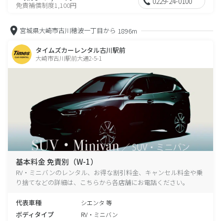
0229-24-0100
免責補償制度1,100円
宮城県大崎市古川穂波一丁目から
1896m
タイムズカーレンタル古川駅前
大崎市古川駅前大通2-5-1
基本料金 免責別（W-1）
RV・ミニバンのレンタル、お得な割引料金、キャンセル料金や乗
り捨てなどの詳細は、こちらから各店舗にお電話ください。
代表車種
シエンタ 等
ボディタイプ
RV・ミニバン