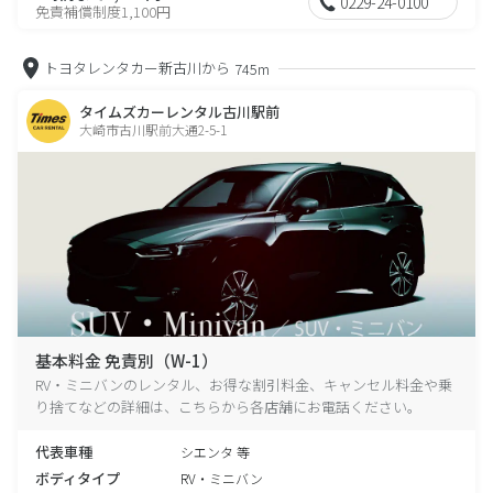
0229-24-0100
免責補償制度1,100円
トヨタレンタカー新古川から
745m
タイムズカーレンタル古川駅前
大崎市古川駅前大通2-5-1
基本料金 免責別（W-1）
RV・ミニバンのレンタル、お得な割引料金、キャンセル料金や乗
り捨てなどの詳細は、こちらから各店舗にお電話ください。
代表車種
シエンタ 等
ボディタイプ
RV・ミニバン