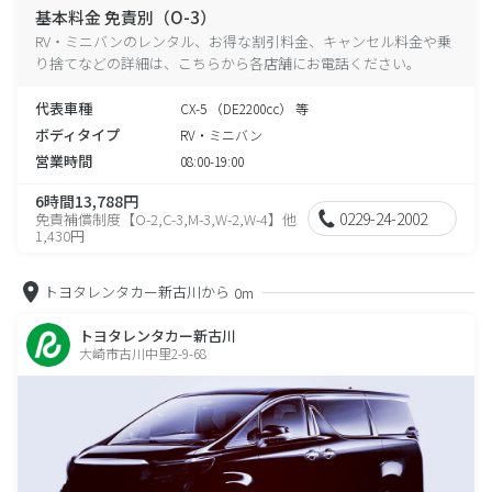
基本料金 免責別（O-3）
RV・ミニバンのレンタル、お得な割引料金、キャンセル料金や乗
り捨てなどの詳細は、こちらから各店舗にお電話ください。
代表車種
CX-5 （DE2200cc） 等
ボディタイプ
RV・ミニバン
営業時間
08:00-19:00
6時間13,788円
0229-24-2002
免責補償制度【O-2,C-3,M-3,W-2,W-4】他
1,430円
トヨタレンタカー新古川から
0m
トヨタレンタカー新古川
大崎市古川中里2-9-68