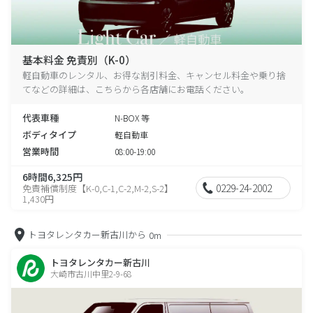
基本料金 免責別（K-0）
軽自動車のレンタル、お得な割引料金、キャンセル料金や乗り捨
てなどの詳細は、こちらから各店舗にお電話ください。
代表車種
N-BOX 等
ボディタイプ
軽自動車
営業時間
08:00-19:00
6時間6,325円
0229-24-2002
免責補償制度【K-0,C-1,C-2,M-2,S-2】
1,430円
トヨタレンタカー新古川から
0m
トヨタレンタカー新古川
大崎市古川中里2-9-68