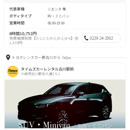
代表車種
シエンタ 等
ボディタイプ
RV・ミニバン
営業時間
08:00-19:00
6時間10,752円
0229-24-2002
免責補償制度【O-2,C-3,M-3,W-2,W-4】他
1,430円
トヨタレンタカー新古川から
745m
タイムズカーレンタル古川駅前
大崎市古川駅前大通2-5-1