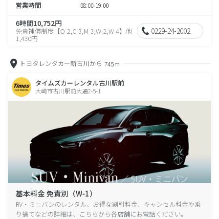
営業時間
08:00-19:00
6時間10,752円
0229-24-2002
免責補償制度【O-2,C-3,M-3,W-2,W-4】他
1,430円
トヨタレンタカー新古川から
745m
タイムズカーレンタル古川駅前
大崎市古川駅前大通2-5-1
基本料金 免責別（W-1）
RV・ミニバンのレンタル、お得な割引料金、キャンセル料金や乗
り捨てなどの詳細は、こちらから各店舗にお電話ください。