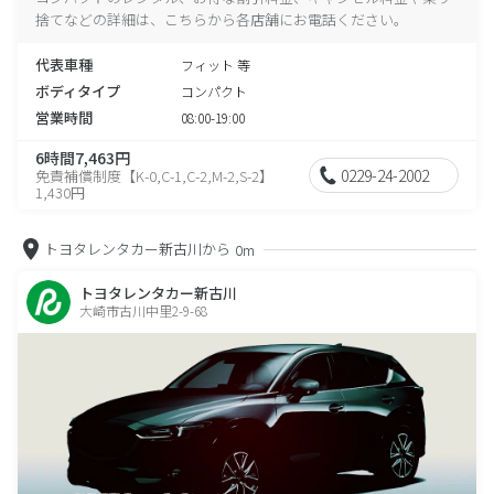
捨てなどの詳細は、こちらから各店舗にお電話ください。
代表車種
フィット 等
ボディタイプ
コンパクト
営業時間
08:00-19:00
6時間7,463円
0229-24-2002
免責補償制度【K-0,C-1,C-2,M-2,S-2】
1,430円
トヨタレンタカー新古川から
0m
トヨタレンタカー新古川
大崎市古川中里2-9-68