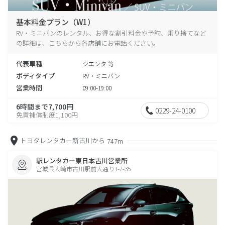
基本料金プラン（W1）
RV・ミニバンのレンタル、お得な割引料金や予約、乗り捨てなど
の詳細は、こちらから各店舗にお電話ください。
代表車種
シエンタ 等
ボディタイプ
RV・ミニバン
営業時間
09:00-19:00
6時間まで7,700円
0229-24-0100
免責補償制度1,100円
トヨタレンタカー新古川から
747m
駅レンタカー東日本古川営業所
宮城県大崎市古川駅前大通り1-7-35