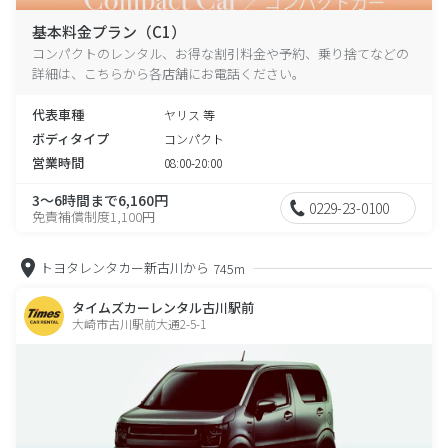
基本料金プラン（C1）
コンパクトのレンタル、お得な割引料金や予約、乗り捨てなどの
詳細は、こちらから各店舗にお電話ください。
代表車種
ヤリス 等
ボディタイプ
コンパクト
営業時間
08:00-20:00
3～6時間まで6,160円
0229-23-0100
免責補償制度1,100円
トヨタレンタカー新古川から
745m
タイムズカーレンタル古川駅前
大崎市古川駅前大通2-5-1