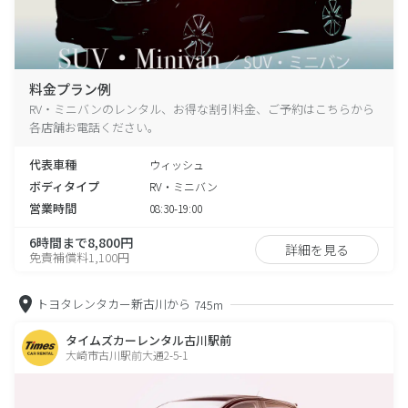
料金プラン例
RV・ミニバンのレンタル、お得な割引料金、ご予約はこちらから
各店舗お電話ください。
代表車種
ウィッシュ
ボディタイプ
RV・ミニバン
営業時間
08:30-19:00
6時間まで8,800円
詳細を見る
免責補償料1,100円
トヨタレンタカー新古川から
745m
タイムズカーレンタル古川駅前
大崎市古川駅前大通2-5-1