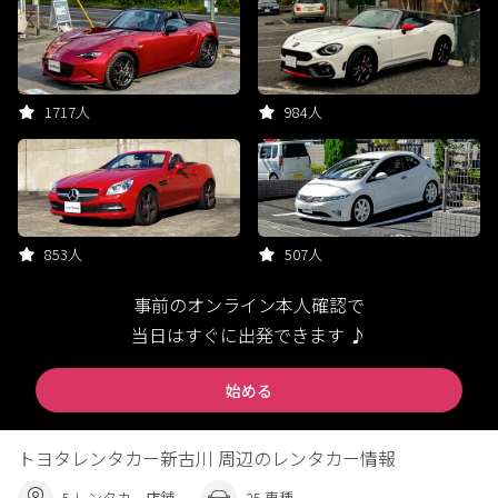
1717人
984人
853人
507人
事前のオンライン本人確認で
当日はすぐに出発できます ♪
始める
トヨタレンタカー新古川 周辺のレンタカー情報
5 レンタカー店舗
25 車種