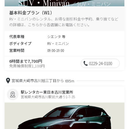
基本料金プラン（W1）
RV・ミニバンのレンタル、お得な割引料金や予約、乗り捨てなど
の詳細は、こちらから各店舗にお電話ください。
代表車種
シエンタ 等
ボディタイプ
RV・ミニバン
営業時間
09:00-19:00
6時間まで7,700円
0229-24-0100
免責補償制度1,100円
宮城県大崎市古川旭三丁目から
695m
駅レンタカー東日本古川営業所
宮城県大崎市古川駅前大通り1-7-35