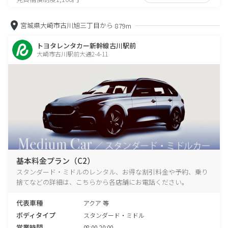
宮城県大崎市古川旭三丁目から
879m
トヨタレンタカー新幹線古川駅前
大崎市古川駅前大通2-4-11
基本料金プラン（C2）
スタンダード・ミドルのレンタル、お得な割引料金や予約、乗り
捨てなどの詳細は、こちらから各店舗にお電話ください。
代表車種
アクア 等
ボディタイプ
スタンダード・ミドル
営業時間
08:00-20:00