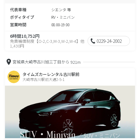
代表車種
シエンタ 等
ボディタイプ
RV・ミニバン
営業時間
08:00-19:00
6時間10,752円
0229-24-2002
免責補償制度【O-2,C-3,M-3,W-2,W-4】他
1,430円
宮城県大崎市古川旭三丁目から
921m
タイムズカーレンタル古川駅前
大崎市古川駅前大通2-5-1