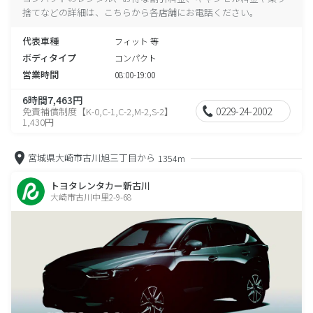
捨てなどの詳細は、こちらから各店舗にお電話ください。
代表車種
フィット 等
ボディタイプ
コンパクト
営業時間
08:00-19:00
6時間7,463円
0229-24-2002
免責補償制度【K-0,C-1,C-2,M-2,S-2】
1,430円
宮城県大崎市古川旭三丁目から
1354m
トヨタレンタカー新古川
大崎市古川中里2-9-68