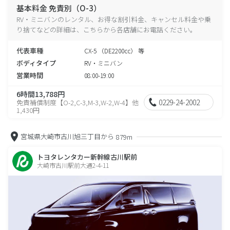
基本料金 免責別（O-3）
RV・ミニバンのレンタル、お得な割引料金、キャンセル料金や乗
り捨てなどの詳細は、こちらから各店舗にお電話ください。
代表車種
CX-5 （DE2200cc） 等
ボディタイプ
RV・ミニバン
営業時間
08:00-19:00
6時間13,788円
0229-24-2002
免責補償制度【O-2,C-3,M-3,W-2,W-4】他
1,430円
宮城県大崎市古川旭三丁目から
879m
トヨタレンタカー新幹線古川駅前
大崎市古川駅前大通2-4-11