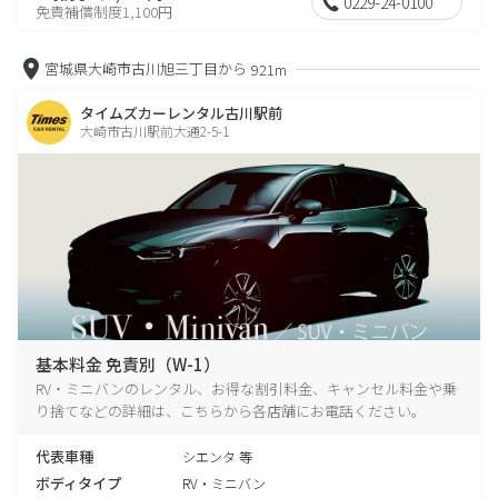
0229-24-0100
免責補償制度1,100円
宮城県大崎市古川旭三丁目から
921m
タイムズカーレンタル古川駅前
大崎市古川駅前大通2-5-1
基本料金 免責別（W-1）
RV・ミニバンのレンタル、お得な割引料金、キャンセル料金や乗
り捨てなどの詳細は、こちらから各店舗にお電話ください。
代表車種
シエンタ 等
ボディタイプ
RV・ミニバン