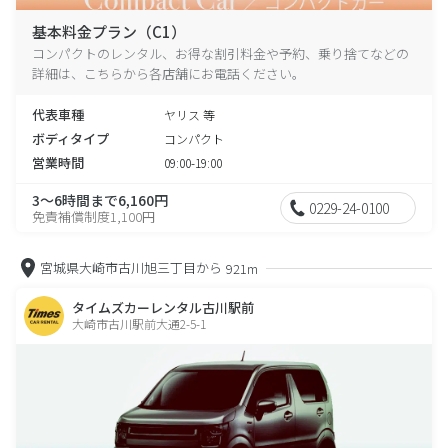
基本料金プラン（C1）
コンパクトのレンタル、お得な割引料金や予約、乗り捨てなどの
詳細は、こちらから各店舗にお電話ください。
代表車種
ヤリス 等
ボディタイプ
コンパクト
営業時間
09:00-19:00
3～6時間まで6,160円
0229-24-0100
免責補償制度1,100円
宮城県大崎市古川旭三丁目から
921m
タイムズカーレンタル古川駅前
大崎市古川駅前大通2-5-1