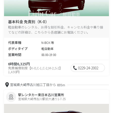
基本料金 免責別（K-0）
軽自動車のレンタル、お得な割引料金、キャンセル料金や乗り捨
てなどの詳細は、こちらから各店舗にお電話ください。
代表車種
N-BOX 等
ボディタイプ
軽自動車
営業時間
08:00-19:00
6時間6,325円
0229-24-2002
免責補償制度【K-0,C-1,C-2,M-2,S-2】
1,430円
宮城県大崎市古川旭三丁目から
695m
駅レンタカー東日本古川営業所
宮城県大崎市古川駅前大通り1-7-35