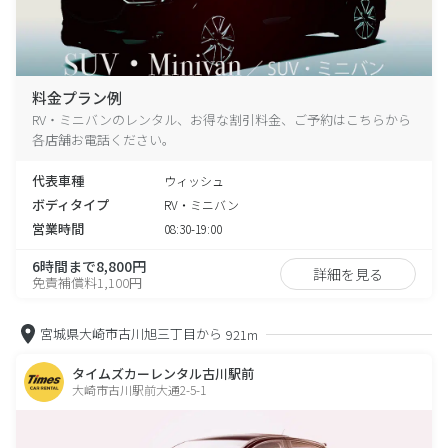
料金プラン例
RV・ミニバンのレンタル、お得な割引料金、ご予約はこちらから
各店舗お電話ください。
代表車種
ウィッシュ
ボディタイプ
RV・ミニバン
営業時間
08:30-19:00
6時間まで8,800円
詳細を見る
免責補償料1,100円
宮城県大崎市古川旭三丁目から
921m
タイムズカーレンタル古川駅前
大崎市古川駅前大通2-5-1