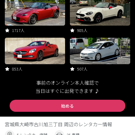
1717人
985人
853人
507人
事前のオンライン本人確認で
当日はすぐに出発できます ♪
始める
宮城県大崎市古川旭三丁目 周辺のレンタカー情報
5 レンタカー店舗
25 車種