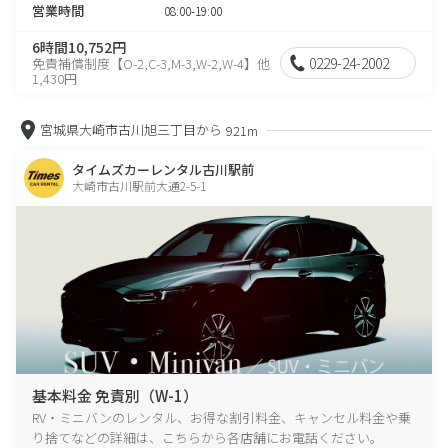
営業時間
08:00-19:00
6時間10,752円
0229-24-2002
免責補償制度【O-2,C-3,M-3,W-2,W-4】他
1,430円
宮城県大崎市古川旭三丁目から
921m
タイムズカーレンタル古川駅前
大崎市古川駅前大通2-5-1
基本料金 免責別（W-1）
RV・ミニバンのレンタル、お得な割引料金、キャンセル料金や乗
り捨てなどの詳細は、こちらから各店舗にお電話ください。