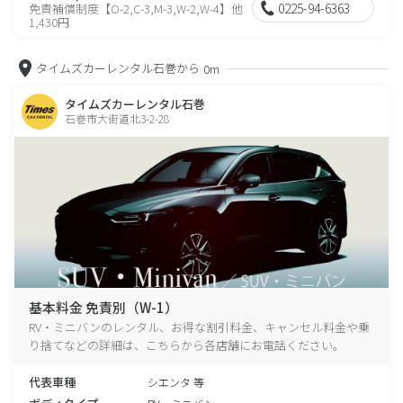
0225-94-6363
免責補償制度【O-2,C-3,M-3,W-2,W-4】他
1,430円
タイムズカーレンタル石巻から
0m
タイムズカーレンタル石巻
石巻市大街道北3-2-28
基本料金 免責別（W-1）
RV・ミニバンのレンタル、お得な割引料金、キャンセル料金や乗
り捨てなどの詳細は、こちらから各店舗にお電話ください。
代表車種
シエンタ 等