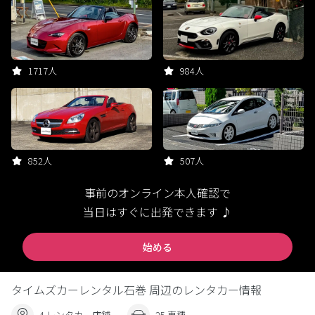
1717人
984人
852人
507人
事前のオンライン本人確認で
当日はすぐに出発できます ♪
始める
タイムズカーレンタル石巻 周辺のレンタカー情報
4 レンタカー店舗
25 車種