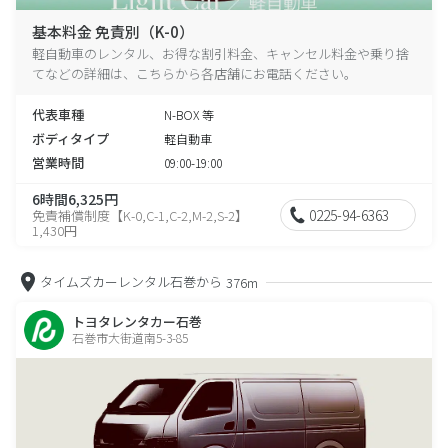
基本料金 免責別（K-0）
軽自動車のレンタル、お得な割引料金、キャンセル料金や乗り捨
てなどの詳細は、こちらから各店舗にお電話ください。
代表車種
N-BOX 等
ボディタイプ
軽自動車
営業時間
09:00-19:00
6時間6,325円
0225-94-6363
免責補償制度【K-0,C-1,C-2,M-2,S-2】
1,430円
タイムズカーレンタル石巻から
376m
トヨタレンタカー石巻
石巻市大街道南5-3-85