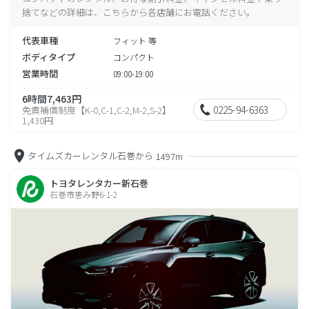
捨てなどの詳細は、こちらから各店舗にお電話ください。
代表車種
フィット 等
ボディタイプ
コンパクト
営業時間
09:00-19:00
6時間7,463円
0225-94-6363
免責補償制度【K-0,C-1,C-2,M-2,S-2】
1,430円
タイムズカーレンタル石巻から
1497m
トヨタレンタカー新石巻
石巻市恵み野6-1-2