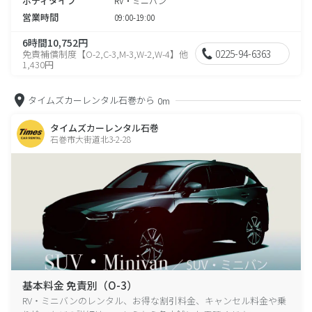
ボディタイプ
RV・ミニバン
営業時間
09:00-19:00
6時間10,752円
0225-94-6363
免責補償制度【O-2,C-3,M-3,W-2,W-4】他
1,430円
タイムズカーレンタル石巻から
0m
タイムズカーレンタル石巻
石巻市大街道北3-2-28
基本料金 免責別（O-3）
RV・ミニバンのレンタル、お得な割引料金、キャンセル料金や乗