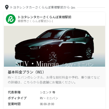
トヨタレンタカーさくらんぼ東根駅前から
0m
トヨタレンタカーさくらんぼ東根駅前
東根市さくらんぼ駅前3-1-1
基本料金プラン（W1）
RV・ミニバンのレンタル、お得な割引料金や予約、乗り捨てなど
の詳細は、こちらから各店舗にお電話ください。
代表車種
シエンタ 等
ボディタイプ
RV・ミニバン
営業時間
08:00-19:00