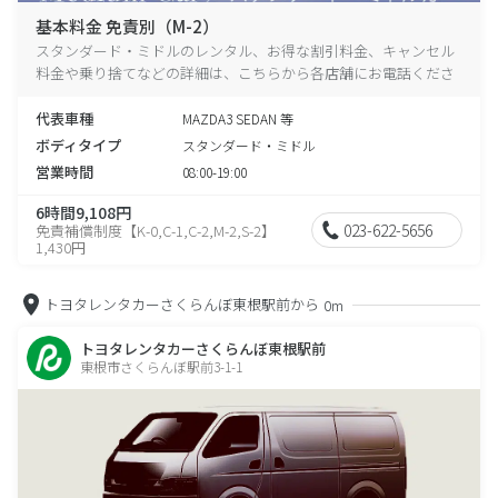
基本料金 免責別（M-2）
スタンダード・ミドルのレンタル、お得な割引料金、キャンセル
料金や乗り捨てなどの詳細は、こちらから各店舗にお電話くださ
い。
代表車種
MAZDA3 SEDAN 等
ボディタイプ
スタンダード・ミドル
営業時間
08:00-19:00
6時間9,108円
023-622-5656
免責補償制度【K-0,C-1,C-2,M-2,S-2】
1,430円
トヨタレンタカーさくらんぼ東根駅前から
0m
トヨタレンタカーさくらんぼ東根駅前
東根市さくらんぼ駅前3-1-1