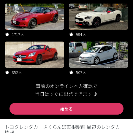
1717人
984人
852人
507人
事前のオンライン本人確認で
当日はすぐに出発できます ♪
始める
トヨタレンタカーさくらんぼ東根駅前 周辺のレンタカー
情報