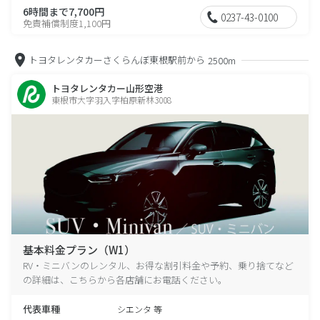
6時間まで7,700円
0237-43-0100
免責補償制度1,100円
トヨタレンタカーさくらんぼ東根駅前から
2500m
トヨタレンタカー山形空港
東根市大字羽入字柏原新林3008
基本料金プラン（W1）
RV・ミニバンのレンタル、お得な割引料金や予約、乗り捨てなど
の詳細は、こちらから各店舗にお電話ください。
代表車種
シエンタ 等