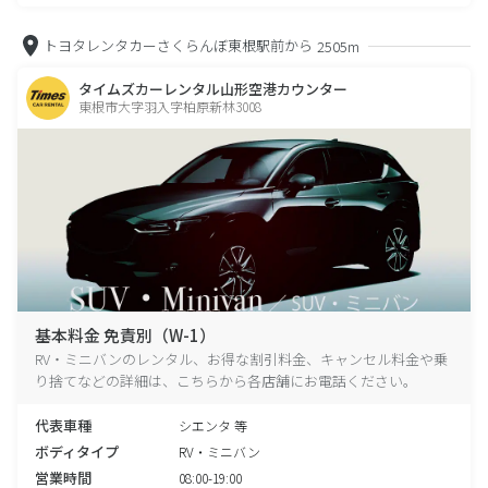
トヨタレンタカーさくらんぼ東根駅前から
2505m
タイムズカーレンタル山形空港カウンター
東根市大字羽入字柏原新林3008
基本料金 免責別（W-1）
RV・ミニバンのレンタル、お得な割引料金、キャンセル料金や乗
り捨てなどの詳細は、こちらから各店舗にお電話ください。
代表車種
シエンタ 等
ボディタイプ
RV・ミニバン
営業時間
08:00-19:00