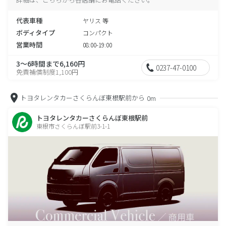
代表車種
ヤリス 等
ボディタイプ
コンパクト
営業時間
08:00-19:00
3～6時間まで6,160円
0237-47-0100
免責補償制度1,100円
トヨタレンタカーさくらんぼ東根駅前から
0m
トヨタレンタカーさくらんぼ東根駅前
東根市さくらんぼ駅前3-1-1