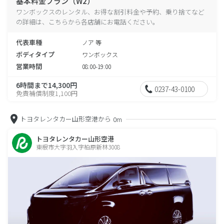
基本料金プラン（W2）
ワンボックスのレンタル、お得な割引料金や予約、乗り捨てなど
の詳細は、こちらから各店舗にお電話ください。
代表車種
ノア 等
ボディタイプ
ワンボックス
営業時間
08:00-19:00
6時間まで14,300円
0237-43-0100
免責補償制度1,100円
トヨタレンタカー山形空港から
0m
トヨタレンタカー山形空港
東根市大字羽入字柏原新林3008