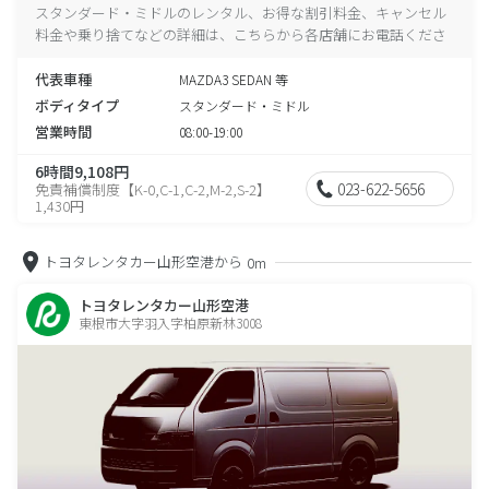
スタンダード・ミドルのレンタル、お得な割引料金、キャンセル
料金や乗り捨てなどの詳細は、こちらから各店舗にお電話くださ
い。
代表車種
MAZDA3 SEDAN 等
ボディタイプ
スタンダード・ミドル
営業時間
08:00-19:00
6時間9,108円
023-622-5656
免責補償制度【K-0,C-1,C-2,M-2,S-2】
1,430円
トヨタレンタカー山形空港から
0m
トヨタレンタカー山形空港
東根市大字羽入字柏原新林3008