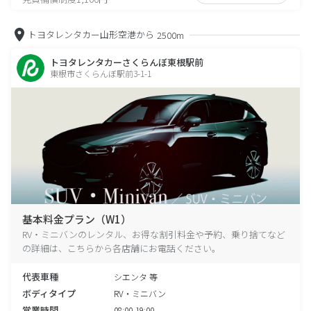
トヨタレンタカー山形空港から
2500m
トヨタレンタカーさくらんぼ東根駅前
東根市さくらんぼ駅前3-1-1
基本料金プラン（W1）
RV・ミニバンのレンタル、お得な割引料金や予約、乗り捨てなど
の詳細は、こちらから各店舗にお電話ください。
代表車種
シエンタ 等
ボディタイプ
RV・ミニバン
営業時間
08:00-19:00