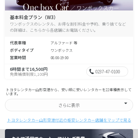
基本料金プラン（W3）
ワンボックスのレンタル、お得な割引料金や予約、乗り捨てなど
の詳細は、こちらから各店舗にお電話ください。
代表車種
アルファード 等
ボディタイプ
ワンボックス
営業時間
08:00-19:00
6時間まで16,500円
0237-47-0100
免責補償制度1,100円
トヨタレンタカー山形空港から、安い順に安いレンタカーを22車種表示して
います。
さらに表示
トヨタレンタカー山形空港付近の格安レンタカー店舗をマップで見る