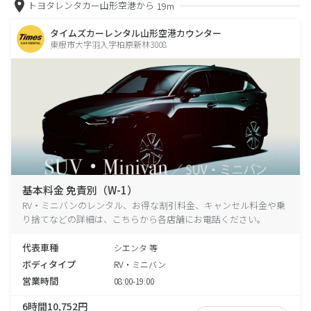
トヨタレンタカー山形空港から
19m
タイムズカーレンタル山形空港カウンター
東根市大字羽入字柏原新林3008
基本料金 免責別（W-1）
RV・ミニバンのレンタル、お得な割引料金、キャンセル料金や乗
り捨てなどの詳細は、こちらから各店舗にお電話ください。
代表車種
シエンタ 等
ボディタイプ
RV・ミニバン
営業時間
08:00-19:00
6時間10,752円