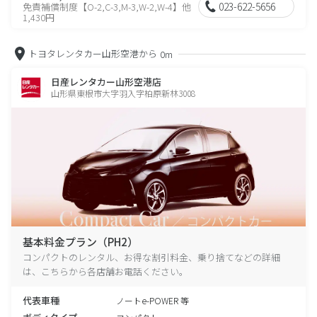
023-622-5656
免責補償制度【O-2,C-3,M-3,W-2,W-4】他
1,430円
トヨタレンタカー山形空港から
0m
日産レンタカー山形空港店
山形県東根市大字羽入字柏原新林3008
基本料金プラン（PH2）
コンパクトのレンタル、お得な割引料金、乗り捨てなどの詳細
は、こちらから各店舗お電話ください。
代表車種
ノートe-POWER 等