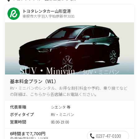
トヨタレンタカー山形空港
東根市大字羽入字柏原新林3008
基本料金プラン（W1）
RV・ミニバンのレンタル、お得な割引料金や予約、乗り捨てなど
の詳細は、こちらから各店舗にお電話ください。
代表車種
シエンタ 等
ボディタイプ
RV・ミニバン
営業時間
08:00-19:00
6時間まで7,700円
0237-47-0100
免責補償制度1,100円