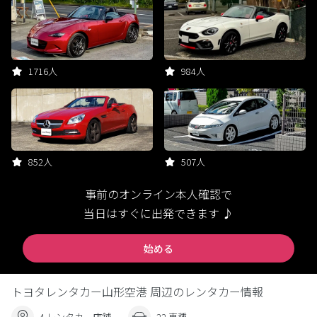
1716人
984人
852人
507人
事前のオンライン本人確認で
当日はすぐに出発できます ♪
始める
トヨタレンタカー山形空港 周辺のレンタカー情報
4 レンタカー店舗
22 車種