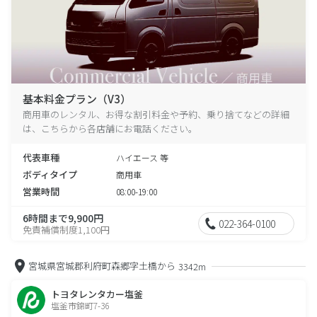
基本料金プラン（V3）
商用車のレンタル、お得な割引料金や予約、乗り捨てなどの詳細
は、こちらから各店舗にお電話ください。
代表車種
ハイエース 等
ボディタイプ
商用車
営業時間
08:00-19:00
6時間まで9,900円
022-364-0100
免責補償制度1,100円
宮城県宮城郡利府町森郷字土橋から
3342m
トヨタレンタカー塩釜
塩釜市錦町7-36