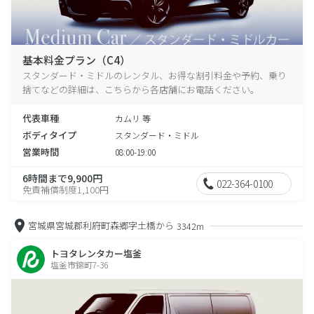
基本料金プラン（C4）
スタンダード・ミドルのレンタル、お得な割引料金や予約、乗り
捨てなどの詳細は、こちらから各店舗にお電話ください。
代表車種
カムリ 等
ボディタイプ
スタンダード・ミドル
営業時間
08:00-19:00
6時間まで9,900円
022-364-0100
免責補償制度1,100円
宮城県宮城郡利府町森郷字土橋から
3342m
トヨタレンタカー塩釜
塩釜市錦町7-36