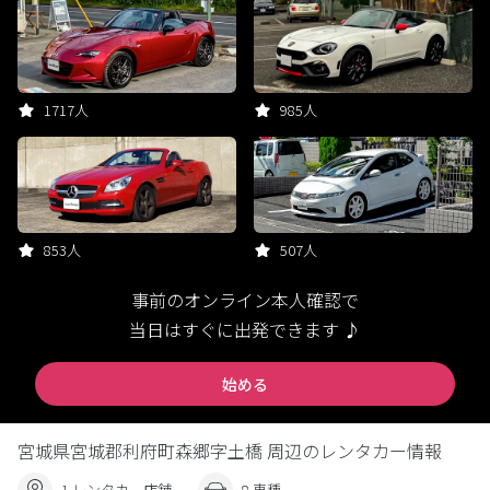
1717人
985人
853人
507人
事前のオンライン本人確認で
当日はすぐに出発できます ♪
始める
宮城県宮城郡利府町森郷字土橋 周辺のレンタカー情報
1 レンタカー店舗
8 車種