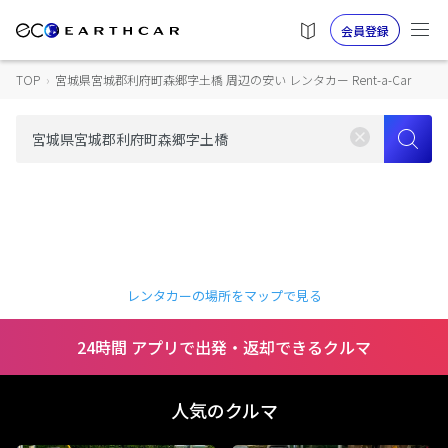
会員登録
TOP
›
宮城県宮城郡利府町森郷字土橋 周辺の安い レンタカー Rent-a-Car
レンタカーの場所をマップで見る
24時間 アプリで出発・返却できるクルマ
人気のクルマ