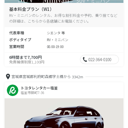
基本料金プラン（W1）
RV・ミニバンのレンタル、お得な割引料金や予約、乗り捨てなど
の詳細は、こちらから各店舗にお電話ください。
代表車種
シエンタ 等
ボディタイプ
RV・ミニバン
営業時間
08:00-19:00
6時間まで7,700円
022-364-0100
免責補償制度1,100円
宮城県宮城郡利府町森郷字土橋から
3342m
トヨタレンタカー塩釜
塩釜市錦町7-36