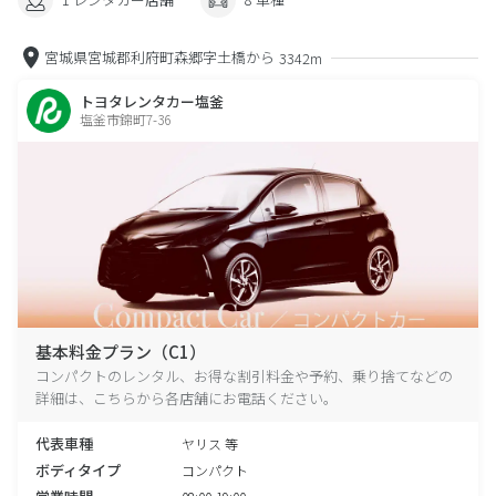
宮城県宮城郡利府町森郷字土橋から
3342m
トヨタレンタカー塩釜
塩釜市錦町7-36
基本料金プラン（C1）
コンパクトのレンタル、お得な割引料金や予約、乗り捨てなどの
詳細は、こちらから各店舗にお電話ください。
代表車種
ヤリス 等
ボディタイプ
コンパクト