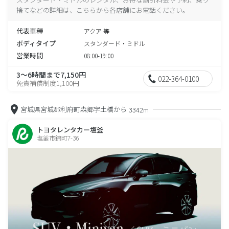
捨てなどの詳細は、こちらから各店舗にお電話ください。
代表車種
アクア 等
ボディタイプ
スタンダード・ミドル
営業時間
08:00-19:00
3～6時間まで7,150円
022-364-0100
免責補償制度1,100円
宮城県宮城郡利府町森郷字土橋から
3342m
トヨタレンタカー塩釜
塩釜市錦町7-36