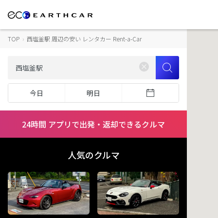
TOP
›
西塩釜駅 周辺の安い レンタカー Rent-a-Car
今日
明日
24時間 アプリで出発・返却できるクルマ
人気のクルマ