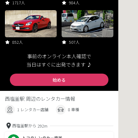
1717人
984人
852人
507人
事前のオンライン本人確認で
当日はすぐに出発できます ♪
始める
西塩釜駅 周辺のレンタカー情報
1 レンタカー店舗
8 車種
西塩釜駅から
292m
トヨタレンタカー塩釜