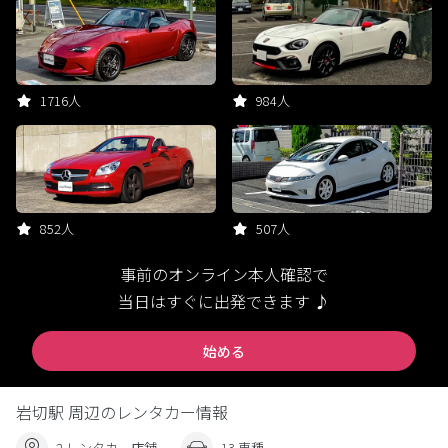
1716人
984人
852人
507人
事前のオンライン本人確認で
当日はすぐに出発できます ♪
始める
岩切駅 周辺のレンタカー情報
2 レンタカー店舗
13 車種