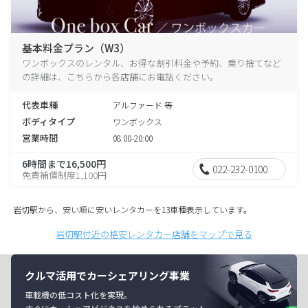
基本料金プラン（W3）
ワンボックスのレンタル、お得な割引料金や予約、乗り捨てなど
の詳細は、こちらから各店舗にお電話ください。
代表車種
アルファード 等
ボディタイプ
ワンボックス
営業時間
08:00-20:00
6時間まで16,500円
022-232-0100
免責補償制度1,100円
岩切駅から、安い順に安いレンタカーを13車種表示しています。
岩切駅付近の格安レンタカー店舗をマップで見る
クルマ活用でカーシェアリング事業
車載機の低コスト化を実現。