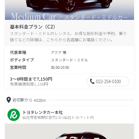
基本料金プラン（C2）
スタンダード・ミドルのレンタル、お得な割引料金や予約、乗り
捨てなどの詳細は、こちらから各店舗にお電話ください。
代表車種
アクア 等
ボディタイプ
スタンダード・ミドル
営業時間
08:00-20:00
3～6時間まで7,150円
022-254-0100
免責補償制度1,100円
岩切駅から
4028m
トヨタレンタカー本社
仙台市宮城野区苦竹2-8-1仙台トヨペット内