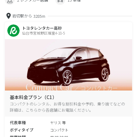
岩切駅から
3285m
トヨタレンタカー高砂
仙台市宮城野区福室4-18-5
基本料金プラン（C1）
コンパクトのレンタル、お得な割引料金や予約、乗り捨てなどの
詳細は、こちらから各店舗にお電話ください。
代表車種
ヤリス 等
ボディタイプ
コンパクト