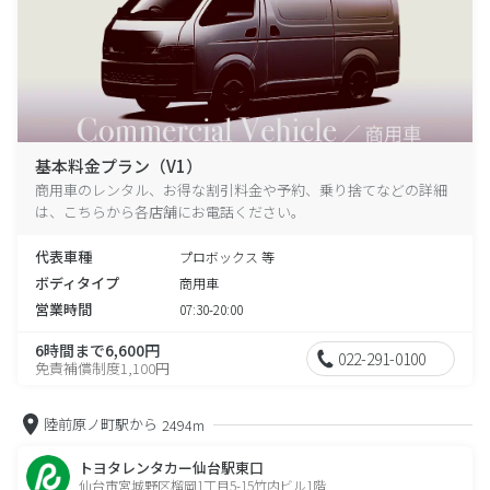
基本料金プラン（V1）
商用車のレンタル、お得な割引料金や予約、乗り捨てなどの詳細
は、こちらから各店舗にお電話ください。
代表車種
プロボックス 等
ボディタイプ
商用車
営業時間
07:30-20:00
6時間まで6,600円
022-291-0100
免責補償制度1,100円
陸前原ノ町駅から
2494m
トヨタレンタカー仙台駅東口
仙台市宮城野区榴岡1丁目5-15竹内ビル1階