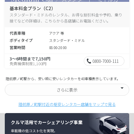
基本料金プラン（C2）
スタンダード・ミドルのレンタル、お得な割引料金や予約、乗り
捨てなどの詳細は、こちらから各店舗にお電話ください。
代表車種
アクア 等
ボディタイプ
スタンダード・ミドル
営業時間
08:00-20:00
3～6時間まで7,150円
0800-7000-111
免責補償制度1,100円
陸前原ノ町駅から、安い順に安いレンタカーを40車種表示しています。
さらに表示
陸前原ノ町駅付近の格安レンタカー店舗をマップで見る
クルマ活用でカーシェアリング事業
車載機の低コスト化を実現。