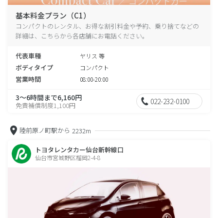
基本料金プラン（C1）
コンパクトのレンタル、お得な割引料金や予約、乗り捨てなどの
詳細は、こちらから各店舗にお電話ください。
代表車種
ヤリス 等
ボディタイプ
コンパクト
営業時間
08:00-20:00
3～6時間まで6,160円
022-232-0100
免責補償制度1,100円
陸前原ノ町駅から
2232m
トヨタレンタカー仙台新幹線口
仙台市宮城野区榴岡2-4-8