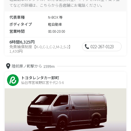
てなどの詳細は、こちらから各店舗にお電話ください。
代表車種
N-BOX 等
ボディタイプ
軽自動車
営業時間
08:00-20:00
6時間6,325円
022-267-0123
免責補償制度【K-0,C-1,C-2,M-2,S-2】
1,430円
陸前原ノ町駅から
1599m
トヨタレンタカー卸町
仙台市宮城野区宮千代2-5-6