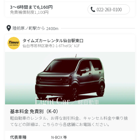
3～6時間まで6,160円
022-263-0100
免責補償制度1,100円
陸前原ノ町駅から
2400m
タイムズカーレンタル仙台駅東口
仙台市若林区新寺2-1-6TheISﾋﾞﾙ1F
基本料金 免責別（K-0）
軽自動車のレンタル、お得な割引料金、キャンセル料金や乗り捨
てなどの詳細は、こちらから各店舗にお電話ください。
代表車種
N-BOX 等