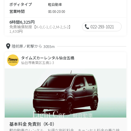
ボディタイプ
軽自動車
営業時間
08:00-20:00
6時間6,325円
022-293-1021
免責補償制度【K-0,C-1,C-2,M-2,S-2】
1,430円
陸前原ノ町駅から
3055m
タイムズカーレンタル仙台五橋
仙台市青葉区五橋1-3
基本料金 免責別（K-0）
軽自動車のレンタル、お得な割引料金、キャンセル料金や乗り捨