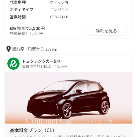
代表車種
ヴィッツ等
ボディタイプ
コンパクト
営業時間
07:30-21:00
6時間まで5,500円
詳細を見る
免責補償料1,100円
陸前原ノ町駅から
1599m
トヨタレンタカー卸町
仙台市宮城野区宮千代2-5-6
基本料金プラン（C1）
コンパクトのレンタル、お得な割引料金や予約、乗り捨てなどの