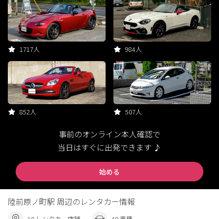
1717人
984人
852人
507人
事前のオンライン本人確認で
当日はすぐに出発できます ♪
始める
陸前原ノ町駅 周辺のレンタカー情報
10 レンタカー店舗
40 車種