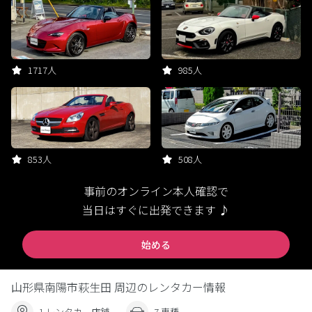
1717人
985人
853人
508人
事前のオンライン本人確認で
当日はすぐに出発できます ♪
始める
山形県南陽市萩生田 周辺のレンタカー情報
1 レンタカー店舗
7 車種