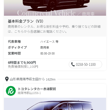
基本料金プラン（V3）
商用車のレンタル、お得な割引料金や予約、乗り捨てなどの詳細
は、こちらから各店舗にお電話ください。
代表車種
ハイエース 等
ボディタイプ
商用車
営業時間
08:00-19:00
6時間まで9,900円
0238-50-1100
免責補償制度1,100円
山形県南陽市萩生田から
1629m
トヨタレンタカー赤湯駅前
南陽市郡山1056-1