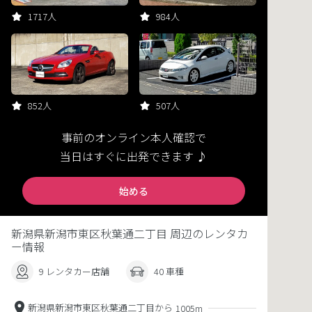
1717人
984人
852人
507人
事前のオンライン本人確認で
当日はすぐに出発できます ♪
始める
新潟県新潟市東区秋葉通二丁目 周辺のレンタカ
ー情報
9 レンタカー店舗
40 車種
新潟県新潟市東区秋葉通二丁目から
1005m