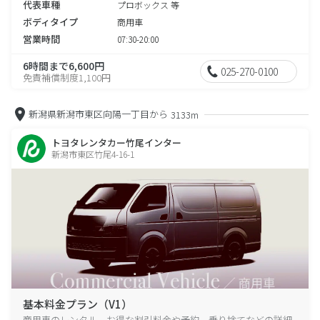
代表車種
プロボックス 等
ボディタイプ
商用車
営業時間
07:30-20:00
6時間まで6,600円
025-270-0100
免責補償制度1,100円
新潟県新潟市東区向陽一丁目から
3133m
トヨタレンタカー竹尾インター
新潟市東区竹尾4-16-1
基本料金プラン（V1）
商用車のレンタル、お得な割引料金や予約、乗り捨てなどの詳細