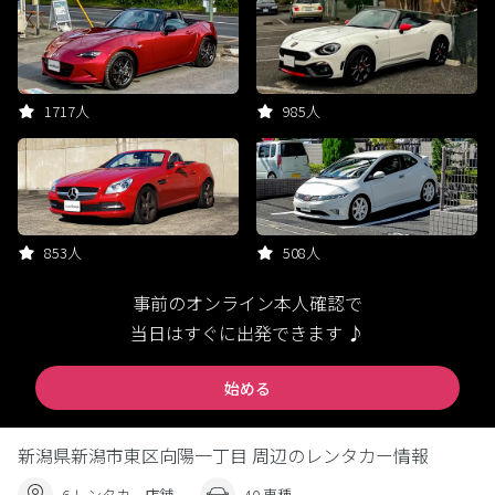
1717人
985人
853人
508人
事前のオンライン本人確認で
当日はすぐに出発できます ♪
始める
新潟県新潟市東区向陽一丁目 周辺のレンタカー情報
6 レンタカー店舗
40 車種