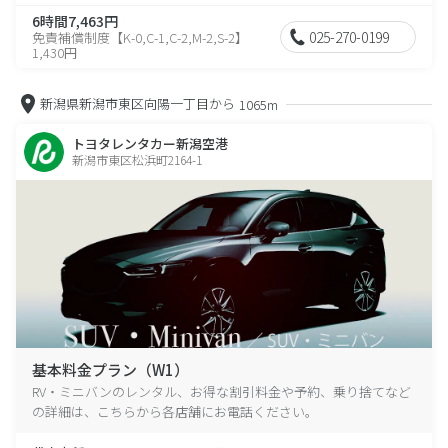
6時間7,463円
025-270-0199
免責補償制度【K-0,C-1,C-2,M-2,S-2】
1,430円
新潟県新潟市東区向陽一丁目から
1065m
トヨタレンタカー新潟空港
新潟市東区松浜町2164-1
基本料金プラン（W1）
RV・ミニバンのレンタル、お得な割引料金や予約、乗り捨てなど
の詳細は、こちらから各店舗にお電話ください。