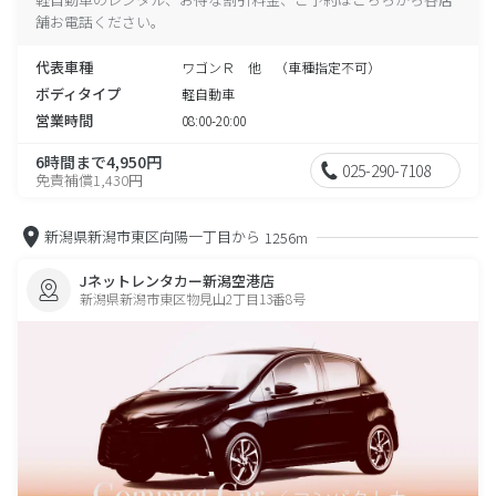
舗お電話ください。
代表車種
ワゴンＲ 他 （車種指定不可）
ボディタイプ
軽自動車
営業時間
08:00-20:00
6時間まで4,950円
025-290-7108
免責補償1,430円
新潟県新潟市東区向陽一丁目から
1256m
Jネットレンタカー新潟空港店
新潟県新潟市東区物見山2丁目13番8号