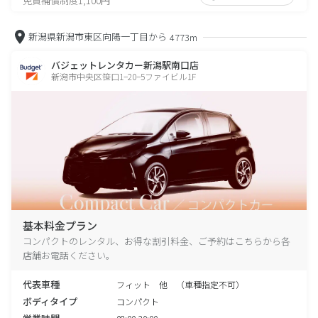
免責補償制度1,100円
新潟県新潟市東区向陽一丁目から
4773m
バジェットレンタカー新潟駅南口店
新潟市中央区笹口1−20−5ファイビル1F
基本料金プラン
コンパクトのレンタル、お得な割引料金、ご予約はこちらから各
店舗お電話ください。
代表車種
フィット 他 （車種指定不可）
ボディタイプ
コンパクト