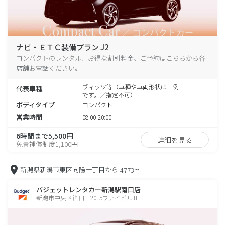
ナビ・ＥＴＣ装備プラン J2
コンパクトのレンタル、お得な割引料金、ご予約はこちらから各
店舗お電話ください。
ヴィッツ等（車種や車両形状は一例
代表車種
です。／指定不可）
ボディタイプ
コンパクト
営業時間
08:00-20:00
6時間まで5,500円
詳細を見る
免責補償制度1,100円
新潟県新潟市東区向陽一丁目から
4773m
バジェットレンタカー新潟駅南口店
新潟市中央区笹口1−20−5ファイビル1F