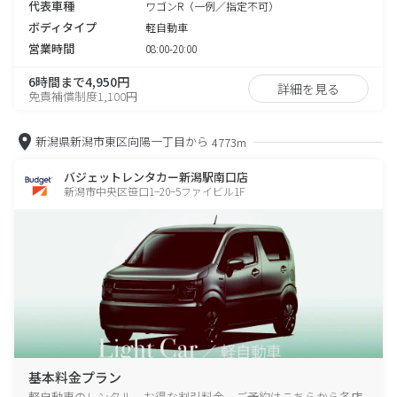
代表車種
ワゴンR（一例／指定不可）
ボディタイプ
軽自動車
営業時間
08:00-20:00
6時間まで4,950円
詳細を見る
免責補償制度1,100円
新潟県新潟市東区向陽一丁目から
4773m
バジェットレンタカー新潟駅南口店
新潟市中央区笹口1−20−5ファイビル1F
基本料金プラン
軽自動車のレンタル、お得な割引料金、ご予約はこちらから各店