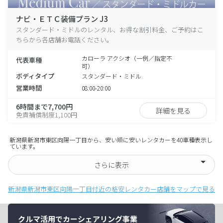
ナビ・ＥＴＣ装備プラン J3
スタンダード・ミドルのレンタル、お得な割引料金、ご予約はこ
ちらから各店舗お電話ください。
カローラ アクシオ（一例／指定不
代表車種
可）
ボディタイプ
スタンダード・ミドル
営業時間
08:00-20:00
6時間まで7,700円
詳細を見る
免責補償制度1,100円
新潟県新潟市東区向陽一丁目から、安い順に安いレンタカーを40車種表示し
ています。
さらに表示
新潟県新潟市東区向陽一丁目付近の格安レンタカー店舗をマップで見る
クルマ活用でカーシェアリング事業