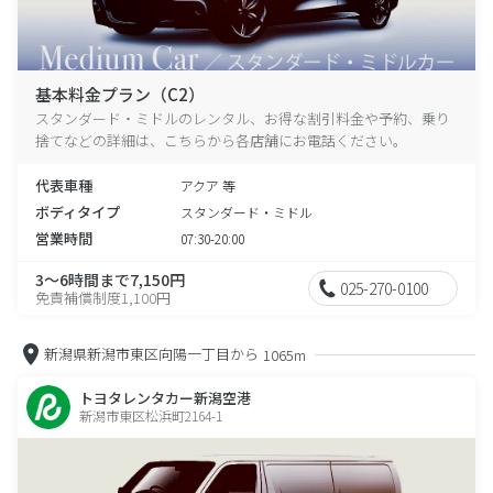
基本料金プラン（C2）
スタンダード・ミドルのレンタル、お得な割引料金や予約、乗り
捨てなどの詳細は、こちらから各店舗にお電話ください。
代表車種
アクア 等
ボディタイプ
スタンダード・ミドル
営業時間
07:30-20:00
3～6時間まで7,150円
025-270-0100
免責補償制度1,100円
新潟県新潟市東区向陽一丁目から
1065m
トヨタレンタカー新潟空港
新潟市東区松浜町2164-1