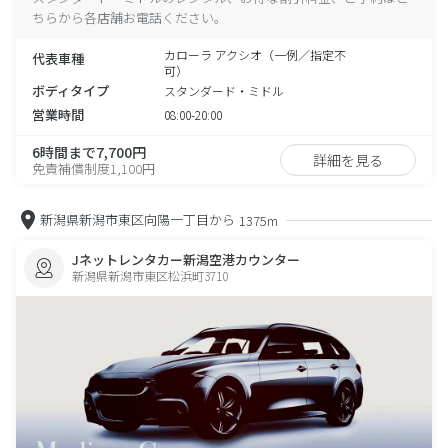
ちらから各店舗お電話ください。
カローラ アクシオ（一例／指定不
代表車種
可）
ボディタイプ
スタンダード・ミドル
営業時間
08:00-20:00
6時間まで7,700円
詳細を見る
免責補償制度1,100円
新潟県新潟市東区向陽一丁目から
1375m
Jネットレンタカー新潟空港カウンター
新潟県新潟市東区松浜町3710