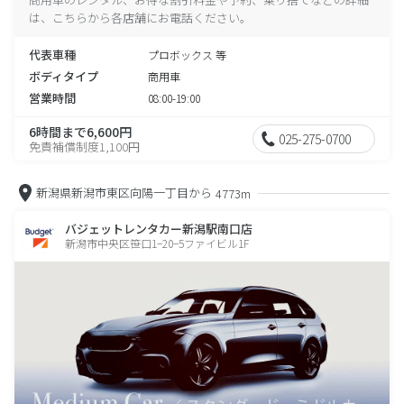
は、こちらから各店舗にお電話ください。
代表車種
プロボックス 等
ボディタイプ
商用車
営業時間
08:00-19:00
6時間まで6,600円
025-275-0700
免責補償制度1,100円
新潟県新潟市東区向陽一丁目から
4773m
バジェットレンタカー新潟駅南口店
新潟市中央区笹口1−20−5ファイビル1F