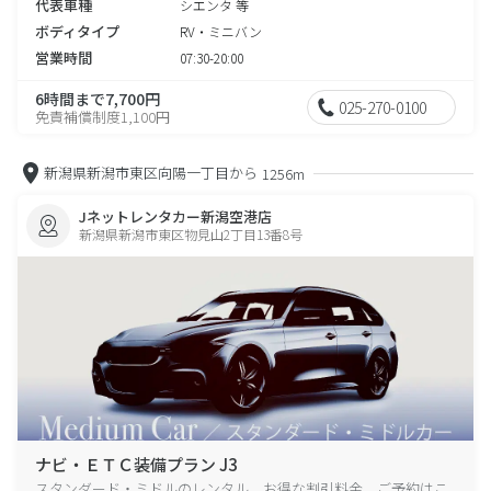
代表車種
シエンタ 等
ボディタイプ
RV・ミニバン
営業時間
07:30-20:00
6時間まで7,700円
025-270-0100
免責補償制度1,100円
新潟県新潟市東区向陽一丁目から
1256m
Jネットレンタカー新潟空港店
新潟県新潟市東区物見山2丁目13番8号
ナビ・ＥＴＣ装備プラン J3
スタンダード・ミドルのレンタル、お得な割引料金、ご予約はこ