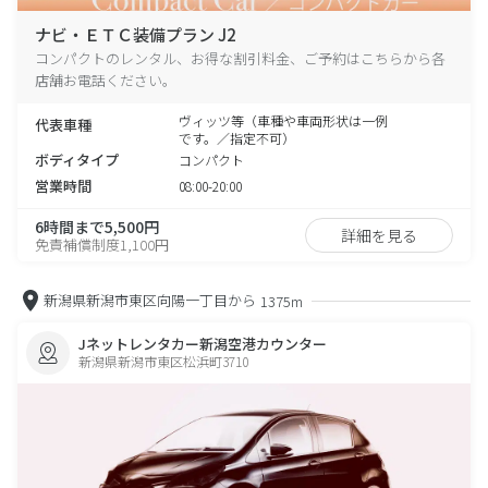
ナビ・ＥＴＣ装備プラン J2
コンパクトのレンタル、お得な割引料金、ご予約はこちらから各
店舗お電話ください。
ヴィッツ等（車種や車両形状は一例
代表車種
です。／指定不可）
ボディタイプ
コンパクト
営業時間
08:00-20:00
6時間まで5,500円
詳細を見る
免責補償制度1,100円
新潟県新潟市東区向陽一丁目から
1375m
Jネットレンタカー新潟空港カウンター
新潟県新潟市東区松浜町3710