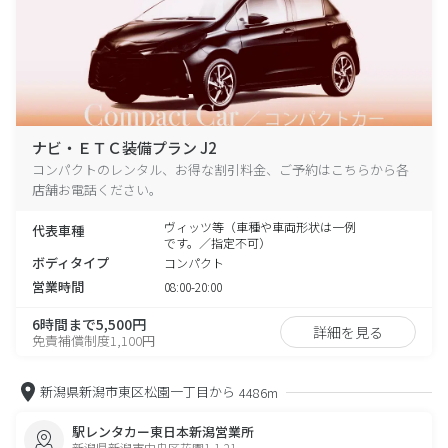
ナビ・ＥＴＣ装備プラン J2
コンパクトのレンタル、お得な割引料金、ご予約はこちらから各
店舗お電話ください。
ヴィッツ等（車種や車両形状は一例
代表車種
です。／指定不可）
ボディタイプ
コンパクト
営業時間
08:00-20:00
6時間まで5,500円
詳細を見る
免責補償制度1,100円
新潟県新潟市東区松園一丁目から
4486m
駅レンタカー東日本新潟営業所
新潟県新潟市中央区花園1-1-21