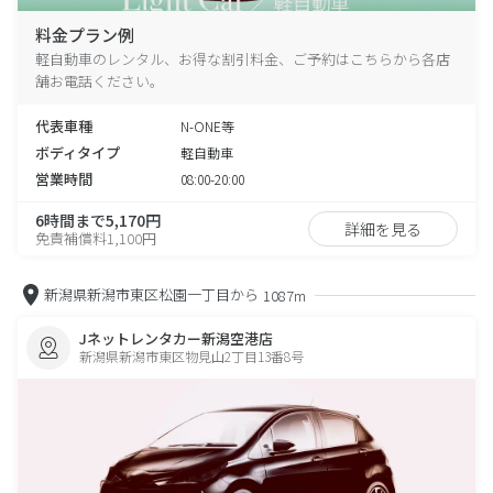
料金プラン例
軽自動車のレンタル、お得な割引料金、ご予約はこちらから各店
舗お電話ください。
代表車種
N-ONE等
ボディタイプ
軽自動車
営業時間
08:00-20:00
6時間まで5,170円
詳細を見る
免責補償料1,100円
新潟県新潟市東区松園一丁目から
1087m
Jネットレンタカー新潟空港店
新潟県新潟市東区物見山2丁目13番8号