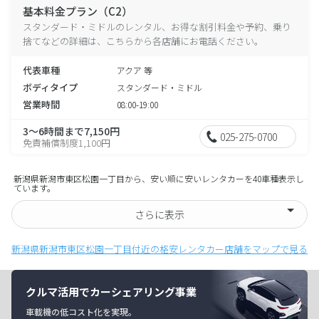
基本料金プラン（C2）
スタンダード・ミドルのレンタル、お得な割引料金や予約、乗り
捨てなどの詳細は、こちらから各店舗にお電話ください。
代表車種
アクア 等
ボディタイプ
スタンダード・ミドル
営業時間
08:00-19:00
3～6時間まで7,150円
025-275-0700
免責補償制度1,100円
新潟県新潟市東区松園一丁目から、安い順に安いレンタカーを40車種表示し
ています。
さらに表示
新潟県新潟市東区松園一丁目付近の格安レンタカー店舗をマップで見る
クルマ活用でカーシェアリング事業
車載機の低コスト化を実現。