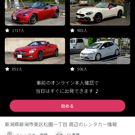
1717人
985人
853人
508人
事前のオンライン本人確認で
当日はすぐに出発できます ♪
始める
新潟県新潟市東区松園一丁目 周辺のレンタカー情報
9 レンタカー店舗
40 車種