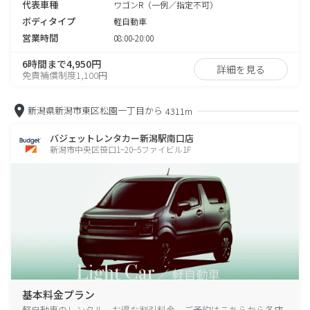
代表車種
ワゴンR（一例／指定不可）
ボディタイプ
軽自動車
営業時間
08:00-20:00
6時間まで4,950円
詳細を見る
免責補償制度1,100円
新潟県新潟市東区松園一丁目から
4311m
バジェットレンタカー新潟駅南口店
新潟市中央区笹口1−20−5ファイビル1F
基本料金プラン
軽自動車のレンタル、お得な割引料金、ご予約はこちらから各店