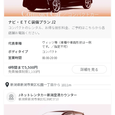
ナビ・ＥＴＣ装備プラン J2
コンパクトのレンタル、お得な割引料金、ご予約はこちらから各
店舗お電話ください。
ヴィッツ等（車種や車両形状は一例
代表車種
です。／指定不可）
ボディタイプ
コンパクト
営業時間
08:00-20:00
6時間まで5,500円
詳細を見る
免責補償制度1,100円
新潟県新潟市東区松園一丁目から
1811m
Jネットレンタカー新潟空港カウンター
新潟県新潟市東区松浜町3710