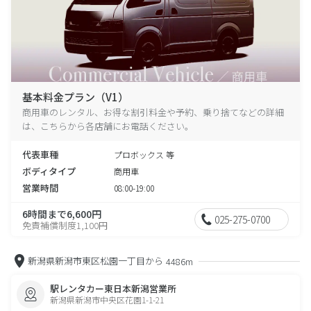
基本料金プラン（V1）
商用車のレンタル、お得な割引料金や予約、乗り捨てなどの詳細
は、こちらから各店舗にお電話ください。
代表車種
プロボックス 等
ボディタイプ
商用車
営業時間
08:00-19:00
6時間まで6,600円
025-275-0700
免責補償制度1,100円
新潟県新潟市東区松園一丁目から
4486m
駅レンタカー東日本新潟営業所
新潟県新潟市中央区花園1-1-21