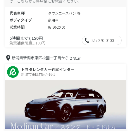
は、こちらから各店舗にお電話ください。
代表車種
タウンエースバン 等
ボディタイプ
商用車
営業時間
07:30-20:00
6時間まで7,150円
025-270-0100
免責補償制度1,100円
新潟県新潟市東区松園一丁目から
2781m
トヨタレンタカー竹尾インター
新潟市東区竹尾4-16-1