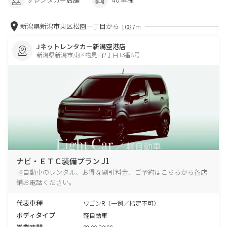
新潟県新潟市東区松園一丁目から
1087m
Jネットレンタカー新潟空港店
新潟県新潟市東区物見山2丁目13番8号
ナビ・ＥＴＣ装備プラン J1
軽自動車のレンタル、お得な割引料金、ご予約はこちらから各店
舗お電話ください。
代表車種
ワゴンR（一例／指定不可）
ボディタイプ
軽自動車