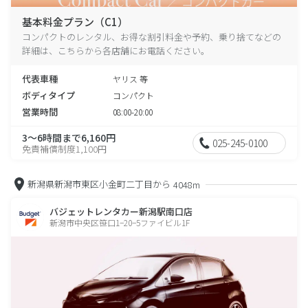
基本料金プラン（C1）
コンパクトのレンタル、お得な割引料金や予約、乗り捨てなどの
詳細は、こちらから各店舗にお電話ください。
代表車種
ヤリス 等
ボディタイプ
コンパクト
営業時間
08:00-20:00
3～6時間まで6,160円
025-245-0100
免責補償制度1,100円
新潟県新潟市東区小金町二丁目から
4048m
バジェットレンタカー新潟駅南口店
新潟市中央区笹口1−20−5ファイビル1F