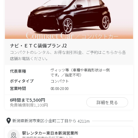
ナビ・ＥＴＣ装備プラン J2
コンパクトのレンタル、お得な割引料金、ご予約はこちらから各
店舗お電話ください。
ヴィッツ等（車種や車両形状は一例
代表車種
です。／指定不可）
ボディタイプ
コンパクト
営業時間
08:00-20:00
6時間まで5,500円
詳細を見る
免責補償制度1,100円
新潟県新潟市東区小金町二丁目から
4211m
駅レンタカー東日本新潟営業所
新潟県新潟市中央区花園1-1-21