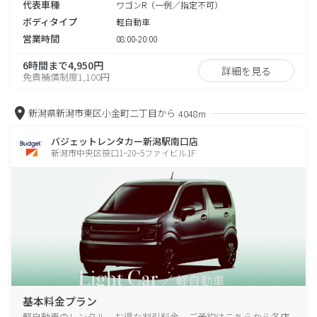
代表車種
ワゴンR（一例／指定不可）
ボディタイプ
軽自動車
営業時間
08:00-20:00
6時間まで4,950円
詳細を見る
免責補償制度1,100円
新潟県新潟市東区小金町二丁目から
4048m
バジェットレンタカー新潟駅南口店
新潟市中央区笹口1−20−5ファイビル1F
基本料金プラン
軽自動車のレンタル、お得な割引料金、ご予約はこちらから各店