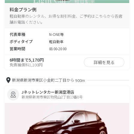
料金プラン例
軽自動車のレンタル、お得な割引料金、ご予約はこちらから各店
舗お電話ください。
代表車種
N-ONE等
ボディタイプ
軽自動車
営業時間
08:00-20:00
6時間まで5,170円
詳細を見る
免責補償料1,100円
新潟県新潟市東区小金町二丁目から
900m
Jネットレンタカー新潟空港店
新潟県新潟市東区物見山2丁目13番8号