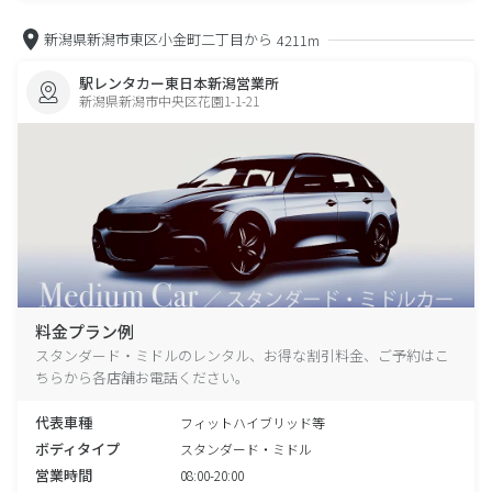
新潟県新潟市東区小金町二丁目から
4211m
駅レンタカー東日本新潟営業所
新潟県新潟市中央区花園1-1-21
料金プラン例
スタンダード・ミドルのレンタル、お得な割引料金、ご予約はこ
ちらから各店舗お電話ください。
代表車種
フィットハイブリッド等
ボディタイプ
スタンダード・ミドル
営業時間
08:00-20:00