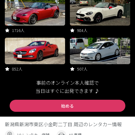
1716人
984人
852人
507人
事前のオンライン本人確認で
当日はすぐに出発できます ♪
始める
新潟県新潟市東区小金町二丁目 周辺のレンタカー情報
10 レンタカー店舗
40 車種