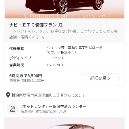
ナビ・ＥＴＣ装備プラン J2
コンパクトのレンタル、お得な割引料金、ご予約はこちらから各
店舗お電話ください。
ヴィッツ等（車種や車両形状は一例
代表車種
です。／指定不可）
ボディタイプ
コンパクト
営業時間
08:00-20:00
6時間まで5,500円
詳細を見る
免責補償制度1,100円
新潟県新潟市東区小金町二丁目から
2052m
Jネットレンタカー新潟空港カウンター
新潟県新潟市東区松浜町3710