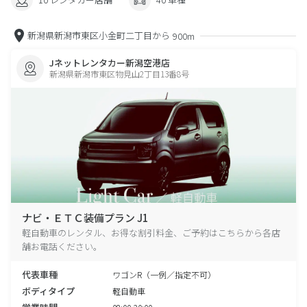
新潟県新潟市東区小金町二丁目から
900m
Jネットレンタカー新潟空港店
新潟県新潟市東区物見山2丁目13番8号
ナビ・ＥＴＣ装備プラン J1
軽自動車のレンタル、お得な割引料金、ご予約はこちらから各店
舗お電話ください。
代表車種
ワゴンR（一例／指定不可）
ボディタイプ
軽自動車