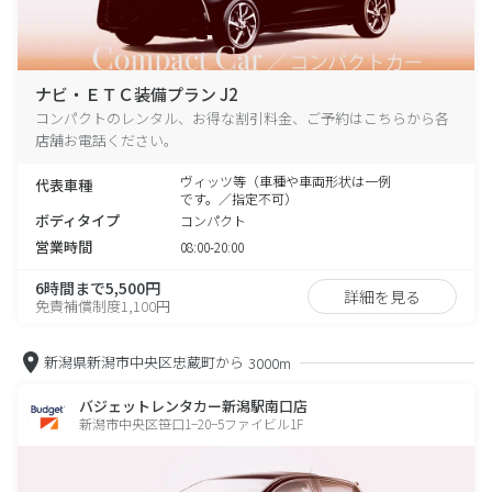
ナビ・ＥＴＣ装備プラン J2
コンパクトのレンタル、お得な割引料金、ご予約はこちらから各
店舗お電話ください。
ヴィッツ等（車種や車両形状は一例
代表車種
です。／指定不可）
ボディタイプ
コンパクト
営業時間
08:00-20:00
6時間まで5,500円
詳細を見る
免責補償制度1,100円
新潟県新潟市中央区忠蔵町から
3000m
バジェットレンタカー新潟駅南口店
新潟市中央区笹口1−20−5ファイビル1F