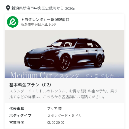
新潟県新潟市中央区忠蔵町から
3036m
トヨタレンタカー新潟駅南口
新潟市中央区米山1-1-9
基本料金プラン（C2）
スタンダード・ミドルのレンタル、お得な割引料金や予約、乗り
捨てなどの詳細は、こちらから各店舗にお電話ください。
代表車種
アクア 等
ボディタイプ
スタンダード・ミドル
営業時間
08:00-20:00