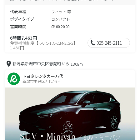
代表車種
フィット 等
ボディタイプ
コンパクト
営業時間
08:00-20:00
6時間7,463円
025-245-2111
免責補償制度【K-0,C-1,C-2,M-2,S-2】
1,430円
新潟県新潟市中央区忠蔵町から
1808m
トヨタレンタカー万代
新潟市中央区万代4-9-4