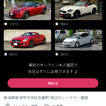
1717人
984人
853人
507人
事前のオンライン本人確認で
当日はすぐに出発できます ♪
始める
新潟県新潟市中央区忠蔵町 周辺のレンタカー情報
7 レンタカー店舗
39 車種