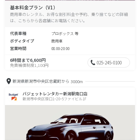
基本料金プラン（V1）
商用車のレンタル、お得な割引料金や予約、乗り捨てなどの詳細
は、こちらから各店舗にお電話ください。
代表車種
プロボックス 等
ボディタイプ
商用車
営業時間
08:00-20:00
6時間まで6,600円
025-245-0100
免責補償制度1,100円
新潟県新潟市中央区忠蔵町から
3000m
バジェットレンタカー新潟駅南口店
新潟市中央区笹口1−20−5ファイビル1F