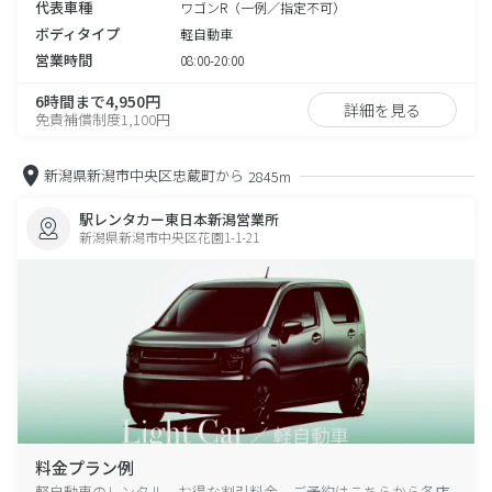
代表車種
ワゴンR（一例／指定不可）
ボディタイプ
軽自動車
営業時間
08:00-20:00
6時間まで4,950円
詳細を見る
免責補償制度1,100円
新潟県新潟市中央区忠蔵町から
2845m
駅レンタカー東日本新潟営業所
新潟県新潟市中央区花園1-1-21
料金プラン例
軽自動車のレンタル、お得な割引料金、ご予約はこちらから各店