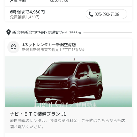
営業時間
08:00-20:00
6時間まで4,950円
025-290-7108
免責補償1,430円
新潟県新潟市中央区忠蔵町から
3555m
Jネットレンタカー新潟空港店
新潟県新潟市東区物見山2丁目13番8号
ナビ・ＥＴＣ装備プラン J1
軽自動車のレンタル、お得な割引料金、ご予約はこちらから各店
舗お電話ください。