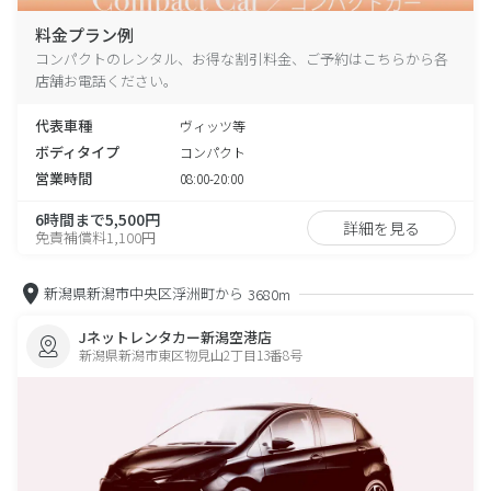
料金プラン例
コンパクトのレンタル、お得な割引料金、ご予約はこちらから各
店舗お電話ください。
代表車種
ヴィッツ等
ボディタイプ
コンパクト
営業時間
08:00-20:00
6時間まで5,500円
詳細を見る
免責補償料1,100円
新潟県新潟市中央区浮洲町から
3680m
Jネットレンタカー新潟空港店
新潟県新潟市東区物見山2丁目13番8号