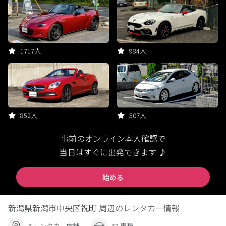
1717人
984人
852人
507人
事前のオンライン本人確認で
当日はすぐに出発できます ♪
始める
新潟県新潟市中央区祝町 周辺のレンタカー情報
6 レンタカー店舗
32 車種