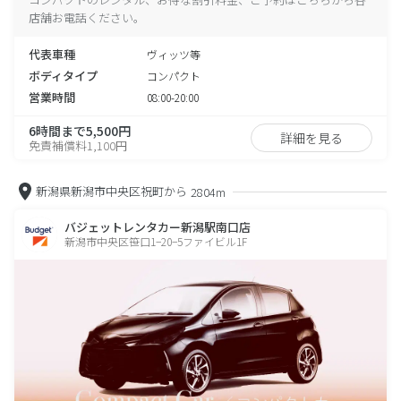
店舗お電話ください。
代表車種
ヴィッツ等
ボディタイプ
コンパクト
営業時間
08:00-20:00
6時間まで5,500円
詳細を見る
免責補償料1,100円
新潟県新潟市中央区祝町から
2804m
バジェットレンタカー新潟駅南口店
新潟市中央区笹口1−20−5ファイビル1F