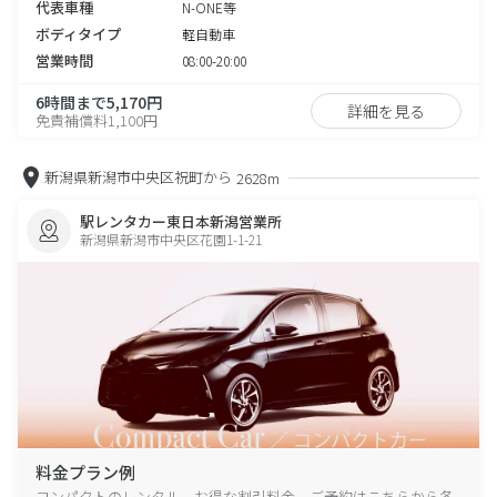
代表車種
N-ONE等
ボディタイプ
軽自動車
営業時間
08:00-20:00
6時間まで5,170円
詳細を見る
免責補償料1,100円
新潟県新潟市中央区祝町から
2628m
駅レンタカー東日本新潟営業所
新潟県新潟市中央区花園1-1-21
料金プラン例
コンパクトのレンタル、お得な割引料金、ご予約はこちらから各