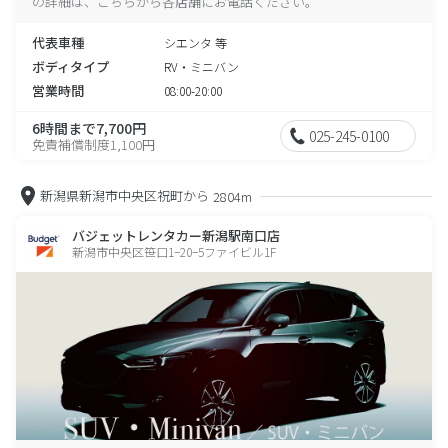
の詳細は、こちらから各店舗にお電話ください。
代表車種
シエンタ 等
ボディタイプ
RV・ミニバン
営業時間
08:00-20:00
6時間まで7,700円
025-245-0100
免責補償制度1,100円
新潟県新潟市中央区祝町から
2804m
バジェットレンタカー新潟駅南口店
新潟市中央区笹口1−20−5ファイビル1F