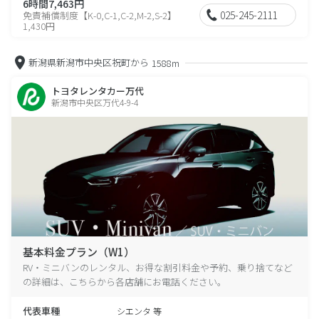
6時間7,463円
025-245-2111
免責補償制度【K-0,C-1,C-2,M-2,S-2】
1,430円
新潟県新潟市中央区祝町から
1588m
トヨタレンタカー万代
新潟市中央区万代4-9-4
基本料金プラン（W1）
RV・ミニバンのレンタル、お得な割引料金や予約、乗り捨てなど
の詳細は、こちらから各店舗にお電話ください。
代表車種
シエンタ 等