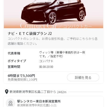
ナビ・ＥＴＣ装備プラン J2
コンパクトのレンタル、お得な割引料金、ご予約はこちらから各
店舗お電話ください。
ヴィッツ等（車種や車両形状は一例
代表車種
です。／指定不可）
ボディタイプ
コンパクト
営業時間
08:00-20:00
6時間まで5,500円
詳細を見る
免責補償制度1,100円
新潟県新潟市東区松島二丁目から
2462m
駅レンタカー東日本新潟営業所
新潟県新潟市中央区花園1-1-21