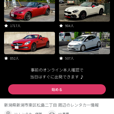
1717人
984人
852人
507人
事前のオンライン本人確認で
当日はすぐに出発できます ♪
始める
新潟県新潟市東区松島二丁目 周辺のレンタカー情報
11 レンタカー店舗
40 車種