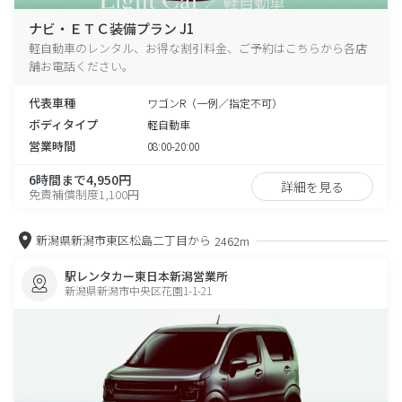
ナビ・ＥＴＣ装備プラン J1
軽自動車のレンタル、お得な割引料金、ご予約はこちらから各店
舗お電話ください。
代表車種
ワゴンR（一例／指定不可）
ボディタイプ
軽自動車
営業時間
08:00-20:00
6時間まで4,950円
詳細を見る
免責補償制度1,100円
新潟県新潟市東区松島二丁目から
2462m
駅レンタカー東日本新潟営業所
新潟県新潟市中央区花園1-1-21