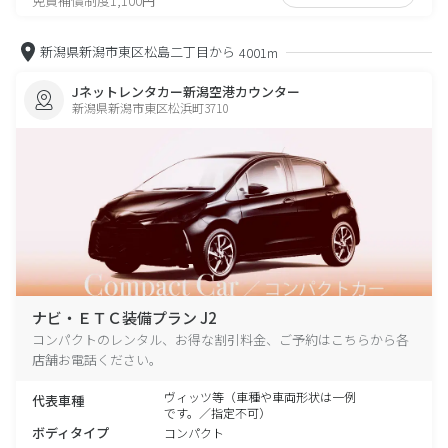
免責補償制度1,100円
新潟県新潟市東区松島二丁目から
4001m
Jネットレンタカー新潟空港カウンター
新潟県新潟市東区松浜町3710
ナビ・ＥＴＣ装備プラン J2
コンパクトのレンタル、お得な割引料金、ご予約はこちらから各
店舗お電話ください。
ヴィッツ等（車種や車両形状は一例
代表車種
です。／指定不可）
ボディタイプ
コンパクト