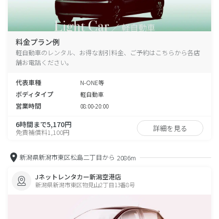
料金プラン例
軽自動車のレンタル、お得な割引料金、ご予約はこちらから各店
舗お電話ください。
代表車種
N-ONE等
ボディタイプ
軽自動車
営業時間
08:00-20:00
6時間まで5,170円
詳細を見る
免責補償料1,100円
新潟県新潟市東区松島二丁目から
2086m
Jネットレンタカー新潟空港店
新潟県新潟市東区物見山2丁目13番8号