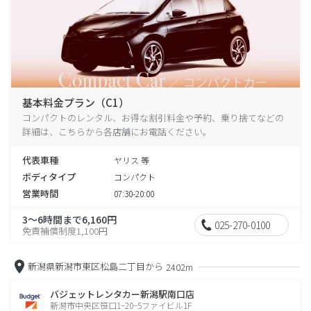
基本料金プラン（C1）
コンパクトのレンタル、お得な割引料金や予約、乗り捨てなどの
詳細は、こちらから各店舗にお電話ください。
代表車種
ヤリス 等
ボディタイプ
コンパクト
営業時間
07:30-20:00
3～6時間まで6,160円
025-270-0100
免責補償制度1,100円
新潟県新潟市東区松島二丁目から
2402m
バジェットレンタカー新潟駅南口店
新潟市中央区笹口1−20−5ファイビル1F