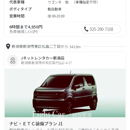
代表車種
ワゴンＲ 他 （車種指定不可）
ボディタイプ
軽自動車
営業時間
08:00-20:00
6時間まで4,950円
025-290-7108
免責補償1,430円
新潟県新潟市東区松島二丁目から
3410m
Jネットレンタカー新潟店
新潟県新潟市中央区紫竹山2-4-27
ナビ・ＥＴＣ装備プラン J1
軽自動車のレンタル、お得な割引料金、ご予約はこちらから各店