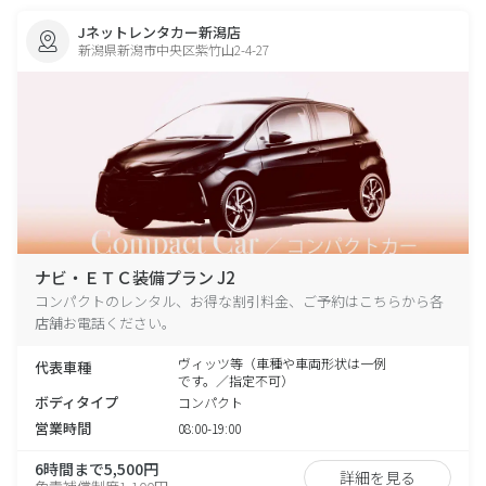
Jネットレンタカー新潟店
新潟県新潟市中央区紫竹山2-4-27
ナビ・ＥＴＣ装備プラン J2
コンパクトのレンタル、お得な割引料金、ご予約はこちらから各
店舗お電話ください。
ヴィッツ等（車種や車両形状は一例
代表車種
です。／指定不可）
ボディタイプ
コンパクト
営業時間
08:00-19:00
6時間まで5,500円
詳細を見る