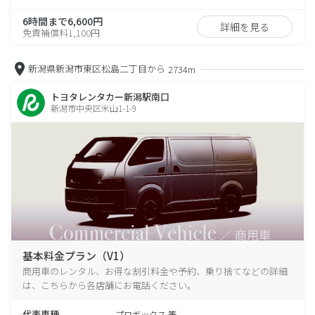
6時間まで6,600円
詳細を見る
免責補償料1,100円
新潟県新潟市東区松島二丁目から
2734m
トヨタレンタカー新潟駅南口
新潟市中央区米山1-1-9
基本料金プラン（V1）
商用車のレンタル、お得な割引料金や予約、乗り捨てなどの詳細
は、こちらから各店舗にお電話ください。
代表車種
プロボックス 等