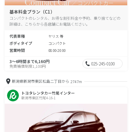
基本料金プラン（C1）
コンパクトのレンタル、お得な割引料金や予約、乗り捨てなどの
詳細は、こちらから各店舗にお電話ください。
代表車種
ヤリス 等
ボディタイプ
コンパクト
営業時間
08:00-20:00
3～6時間まで6,160円
025-245-0100
免責補償制度1,100円
新潟県新潟市東区松島二丁目から
2747m
トヨタレンタカー竹尾インター
新潟市東区竹尾4-16-1