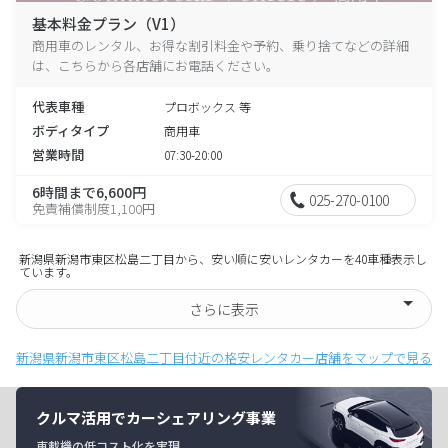
基本料金プラン（V1）
商用車のレンタル、お得な割引料金や予約、乗り捨てなどの詳細
は、こちらから各店舗にお電話ください。
代表車種
プロボックス 等
ボディタイプ
商用車
営業時間
07:30-20:00
6時間まで6,600円
025-270-0100
免責補償制度1,100円
新潟県新潟市東区松島二丁目から、安い順に安いレンタカーを40車種表示し
ています。
さらに表示
新潟県新潟市東区松島二丁目付近の格安レンタカー店舗をマップで見る
クルマ活用でカーシェアリング事業
車載機の低コスト化を実現。