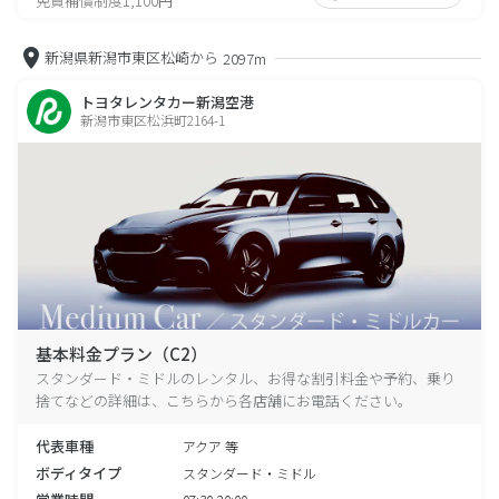
免責補償制度1,100円
新潟県新潟市東区松崎から
2097m
トヨタレンタカー新潟空港
新潟市東区松浜町2164-1
基本料金プラン（C2）
スタンダード・ミドルのレンタル、お得な割引料金や予約、乗り
捨てなどの詳細は、こちらから各店舗にお電話ください。
代表車種
アクア 等
ボディタイプ
スタンダード・ミドル