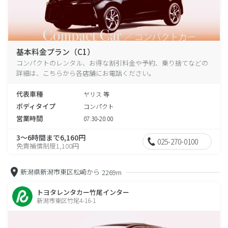
基本料金プラン（C1）
コンパクトのレンタル、お得な割引料金や予約、乗り捨てなどの
詳細は、こちらから各店舗にお電話ください。
代表車種
ヤリス 等
ボディタイプ
コンパクト
営業時間
07:30-20:00
3～6時間まで6,160円
025-270-0100
免責補償制度1,100円
新潟県新潟市東区松崎から
2269m
トヨタレンタカー竹尾インター
新潟市東区竹尾4-16-1