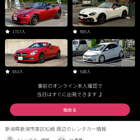
1717人
985人
853人
508人
事前のオンライン本人確認で
当日はすぐに出発できます ♪
始める
新潟県新潟市東区松崎 周辺のレンタカー情報
6 レンタカー店舗
36 車種