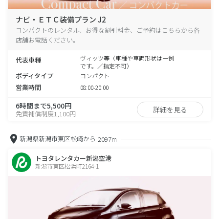
ナビ・ＥＴＣ装備プラン J2
コンパクトのレンタル、お得な割引料金、ご予約はこちらから各
店舗お電話ください。
ヴィッツ等（車種や車両形状は一例
代表車種
です。／指定不可）
ボディタイプ
コンパクト
営業時間
08:00-20:00
6時間まで5,500円
詳細を見る
免責補償制度1,100円
新潟県新潟市東区松崎から
2097m
トヨタレンタカー新潟空港
新潟市東区松浜町2164-1