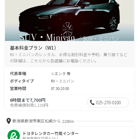
基本料金プラン（W1）
RV・ミニバンのレンタル、お得な割引料金や予約、乗り捨てなど
の詳細は、こちらから各店舗にお電話ください。
代表車種
シエンタ 等
ボディタイプ
RV・ミニバン
営業時間
07:30-20:00
6時間まで7,700円
025-270-0100
免責補償制度1,100円
新潟県新潟市東区松崎から
2269m
トヨタレンタカー竹尾インター
新潟市東区竹尾4-16-1