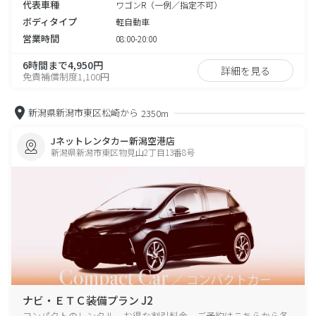
代表車種
ワゴンR（一例／指定不可）
ボディタイプ
軽自動車
営業時間
08:00-20:00
6時間まで4,950円
詳細を見る
免責補償制度1,100円
新潟県新潟市東区松崎から
2350m
Jネットレンタカー新潟空港店
新潟県新潟市東区物見山2丁目13番8号
ナビ・ＥＴＣ装備プラン J2
コンパクトのレンタル、お得な割引料金、ご予約はこちらから各