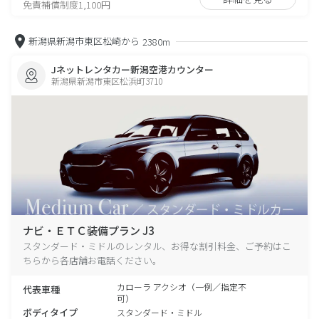
免責補償制度1,100円
新潟県新潟市東区松崎から
2380m
Jネットレンタカー新潟空港カウンター
新潟県新潟市東区松浜町3710
ナビ・ＥＴＣ装備プラン J3
スタンダード・ミドルのレンタル、お得な割引料金、ご予約はこ
ちらから各店舗お電話ください。
カローラ アクシオ（一例／指定不
代表車種
可）
ボディタイプ
スタンダード・ミドル