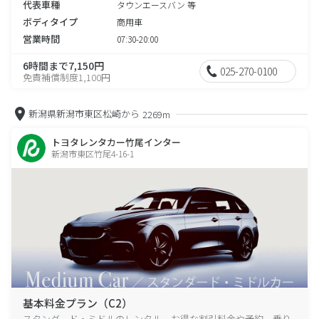
代表車種
タウンエースバン 等
ボディタイプ
商用車
営業時間
07:30-20:00
6時間まで7,150円
025-270-0100
免責補償制度1,100円
新潟県新潟市東区松崎から
2269m
トヨタレンタカー竹尾インター
新潟市東区竹尾4-16-1
基本料金プラン（C2）
スタンダード・ミドルのレンタル、お得な割引料金や予約、乗り