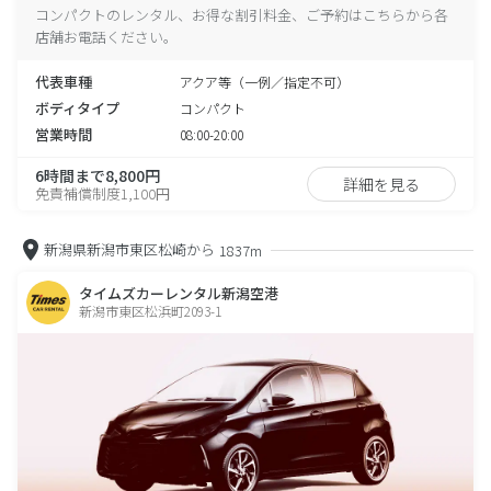
コンパクトのレンタル、お得な割引料金、ご予約はこちらから各
店舗お電話ください。
代表車種
アクア等（一例／指定不可）
ボディタイプ
コンパクト
営業時間
08:00-20:00
6時間まで8,800円
詳細を見る
免責補償制度1,100円
新潟県新潟市東区松崎から
1837m
タイムズカーレンタル新潟空港
新潟市東区松浜町2093-1