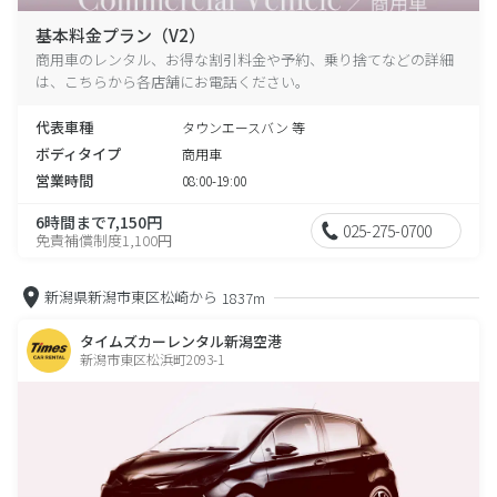
基本料金プラン（V2）
商用車のレンタル、お得な割引料金や予約、乗り捨てなどの詳細
は、こちらから各店舗にお電話ください。
代表車種
タウンエースバン 等
ボディタイプ
商用車
営業時間
08:00-19:00
6時間まで7,150円
025-275-0700
免責補償制度1,100円
新潟県新潟市東区松崎から
1837m
タイムズカーレンタル新潟空港
新潟市東区松浜町2093-1