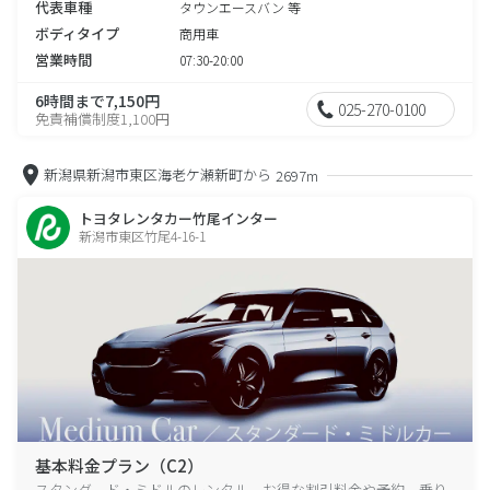
代表車種
タウンエースバン 等
ボディタイプ
商用車
営業時間
07:30-20:00
6時間まで7,150円
025-270-0100
免責補償制度1,100円
新潟県新潟市東区海老ケ瀬新町から
2697m
トヨタレンタカー竹尾インター
新潟市東区竹尾4-16-1
基本料金プラン（C2）
スタンダード・ミドルのレンタル、お得な割引料金や予約、乗り