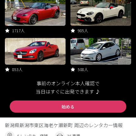
1717人
985人
853人
508人
事前のオンライン本人確認で
当日はすぐに出発できます ♪
始める
新潟県新潟市東区海老ケ瀬新町 周辺のレンタカー情報
6 レンタカー店舗
36 車種