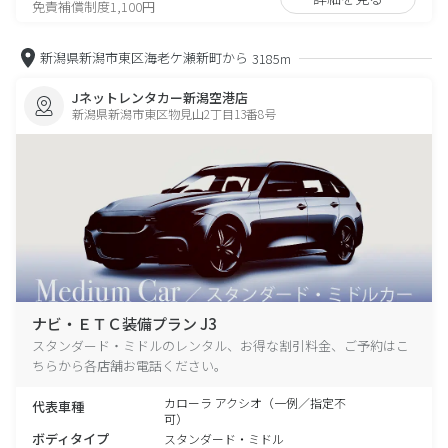
免責補償制度1,100円
新潟県新潟市東区海老ケ瀬新町から
3185m
Jネットレンタカー新潟空港店
新潟県新潟市東区物見山2丁目13番8号
ナビ・ＥＴＣ装備プラン J3
スタンダード・ミドルのレンタル、お得な割引料金、ご予約はこ
ちらから各店舗お電話ください。
カローラ アクシオ（一例／指定不
代表車種
可）
ボディタイプ
スタンダード・ミドル