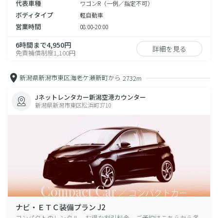
代表車種
ワゴンR（一例／指定不可）
ボディタイプ
軽自動車
営業時間
08:00-20:00
6時間まで4,950円
詳細を見る
免責補償制度1,100円
新潟県新潟市東区海老ケ瀬新町から
2732m
Jネットレンタカー新潟空港カウンター
新潟県新潟市東区松浜町3710
ナビ・ＥＴＣ装備プラン J2
コンパクトのレンタル、お得な割引料金、ご予約はこちらから各