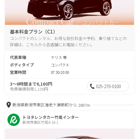
基本料金プラン（C1）
コンパクトのレンタル、お得な割引料金や予約、乗り捨てなどの
詳細は、こちらから各店舗にお電話ください。
代表車種
ヤリス 等
ボディタイプ
コンパクト
営業時間
07:30-20:00
3～6時間まで6,160円
025-270-0100
免責補償制度1,100円
新潟県新潟市東区海老ケ瀬新町から
2697m
トヨタレンタカー竹尾インター
新潟市東区竹尾4-16-1