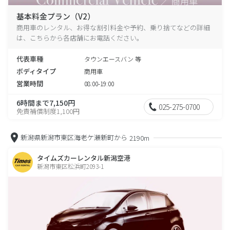
基本料金プラン（V2）
商用車のレンタル、お得な割引料金や予約、乗り捨てなどの詳細
は、こちらから各店舗にお電話ください。
代表車種
タウンエースバン 等
ボディタイプ
商用車
営業時間
08:00-19:00
6時間まで7,150円
025-275-0700
免責補償制度1,100円
新潟県新潟市東区海老ケ瀬新町から
2190m
タイムズカーレンタル新潟空港
新潟市東区松浜町2093-1