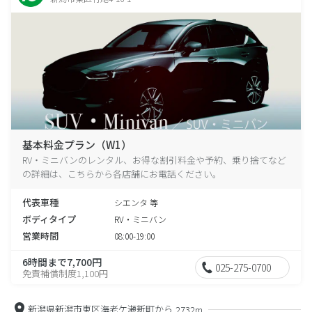
基本料金プラン（W1）
RV・ミニバンのレンタル、お得な割引料金や予約、乗り捨てなど
の詳細は、こちらから各店舗にお電話ください。
代表車種
シエンタ 等
ボディタイプ
RV・ミニバン
営業時間
08:00-19:00
6時間まで7,700円
025-275-0700
免責補償制度1,100円
新潟県新潟市東区海老ケ瀬新町から
2732m