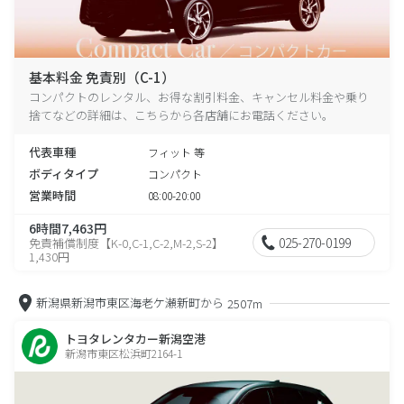
基本料金 免責別（C-1）
コンパクトのレンタル、お得な割引料金、キャンセル料金や乗り
捨てなどの詳細は、こちらから各店舗にお電話ください。
代表車種
フィット 等
ボディタイプ
コンパクト
営業時間
08:00-20:00
6時間7,463円
025-270-0199
免責補償制度【K-0,C-1,C-2,M-2,S-2】
1,430円
新潟県新潟市東区海老ケ瀬新町から
2507m
トヨタレンタカー新潟空港
新潟市東区松浜町2164-1