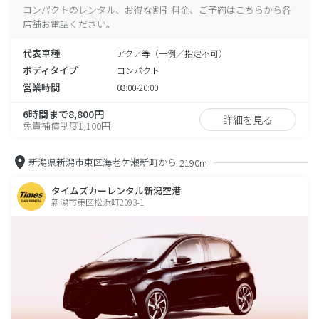
コンパクトのレンタル、お得な割引料金、ご予約はこちらから各
店舗お電話ください。
代表車種
アクア等（一例／指定不可）
ボディタイプ
コンパクト
営業時間
08:00-20:00
6時間まで8,800円
詳細を見る
免責補償制度1,100円
新潟県新潟市東区海老ケ瀬新町から
2190m
タイムズカーレンタル新潟空港
新潟市東区松浜町2093-1