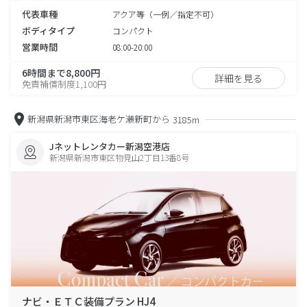
代表車種
アクア等（一例／指定不可）
ボディタイプ
コンパクト
営業時間
08:00-20:00
6時間まで8,800円
詳細を見る
免責補償制度1,100円
新潟県新潟市東区海老ケ瀬新町から
3185m
Jネットレンタカー新潟空港店
新潟県新潟市東区物見山2丁目13番8号
ナビ・ＥＴＣ装備プラン HJ4