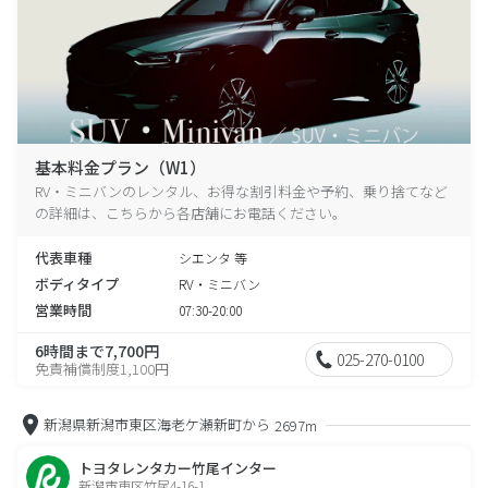
基本料金プラン（W1）
RV・ミニバンのレンタル、お得な割引料金や予約、乗り捨てなど
の詳細は、こちらから各店舗にお電話ください。
代表車種
シエンタ 等
ボディタイプ
RV・ミニバン
営業時間
07:30-20:00
6時間まで7,700円
025-270-0100
免責補償制度1,100円
新潟県新潟市東区海老ケ瀬新町から
2697m
トヨタレンタカー竹尾インター
新潟市東区竹尾4-16-1