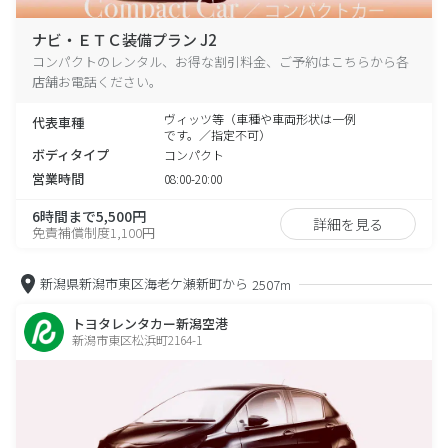
ナビ・ＥＴＣ装備プラン J2
コンパクトのレンタル、お得な割引料金、ご予約はこちらから各
店舗お電話ください。
ヴィッツ等（車種や車両形状は一例
代表車種
です。／指定不可）
ボディタイプ
コンパクト
営業時間
08:00-20:00
6時間まで5,500円
詳細を見る
免責補償制度1,100円
新潟県新潟市東区海老ケ瀬新町から
2507m
トヨタレンタカー新潟空港
新潟市東区松浜町2164-1