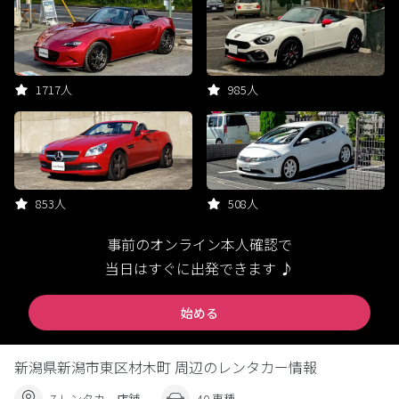
1717人
985人
853人
508人
事前のオンライン本人確認で
当日はすぐに出発できます ♪
始める
新潟県新潟市東区材木町 周辺のレンタカー情報
7 レンタカー店舗
40 車種