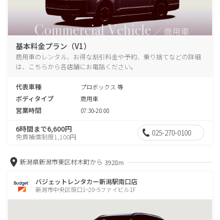
基本料金プラン（V1）
商用車のレンタル、お得な割引料金や予約、乗り捨てなどの詳細
は、こちらから各店舗にお電話ください。
代表車種
プロボックス 等
ボディタイプ
商用車
営業時間
07:30-20:00
6時間まで6,600円
025-270-0100
免責補償制度1,100円
新潟県新潟市東区材木町から
3928m
バジェットレンタカー新潟駅南口店
新潟市中央区笹口1−20−5ファイビル1F