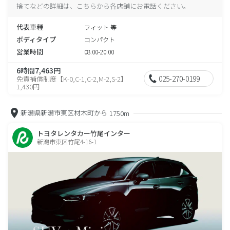
捨てなどの詳細は、こちらから各店舗にお電話ください。
代表車種
フィット 等
ボディタイプ
コンパクト
営業時間
08:00-20:00
6時間7,463円
025-270-0199
免責補償制度【K-0,C-1,C-2,M-2,S-2】
1,430円
新潟県新潟市東区材木町から
1750m
トヨタレンタカー竹尾インター
新潟市東区竹尾4-16-1