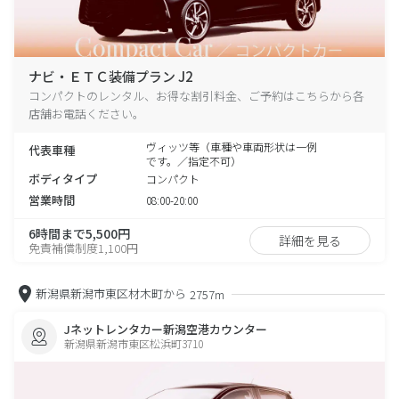
ナビ・ＥＴＣ装備プラン J2
コンパクトのレンタル、お得な割引料金、ご予約はこちらから各
店舗お電話ください。
ヴィッツ等（車種や車両形状は一例
代表車種
です。／指定不可）
ボディタイプ
コンパクト
営業時間
08:00-20:00
6時間まで5,500円
詳細を見る
免責補償制度1,100円
新潟県新潟市東区材木町から
2757m
Jネットレンタカー新潟空港カウンター
新潟県新潟市東区松浜町3710