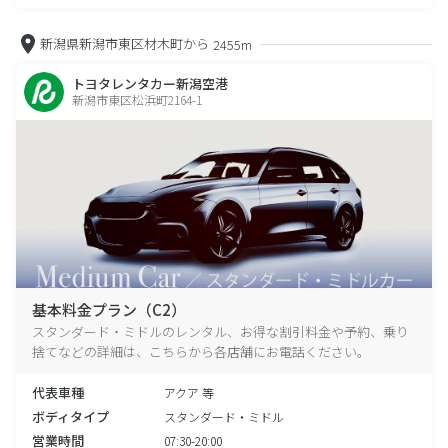
新潟県新潟市東区材木町から
2455m
トヨタレンタカー新潟空港
新潟市東区松浜町2164-1
基本料金プラン（C2）
スタンダード・ミドルのレンタル、お得な割引料金や予約、乗り
捨てなどの詳細は、こちらから各店舗にお電話ください。
代表車種
アクア 等
ボディタイプ
スタンダード・ミドル
営業時間
07:30-20:00