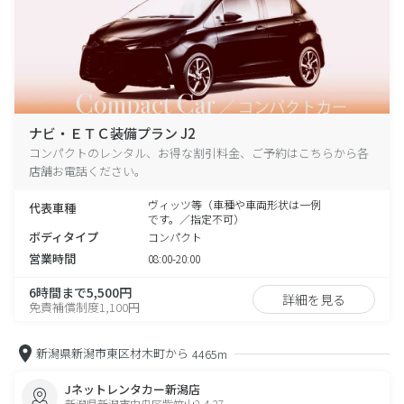
ナビ・ＥＴＣ装備プラン J2
コンパクトのレンタル、お得な割引料金、ご予約はこちらから各
店舗お電話ください。
ヴィッツ等（車種や車両形状は一例
代表車種
です。／指定不可）
ボディタイプ
コンパクト
営業時間
08:00-20:00
6時間まで5,500円
詳細を見る
免責補償制度1,100円
新潟県新潟市東区材木町から
4465m
Jネットレンタカー新潟店
新潟県新潟市中央区紫竹山2-4-27