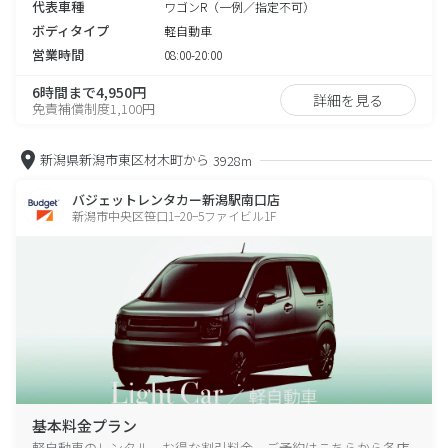
代表車種
ワゴンR（一例／指定不可）
ボディタイプ
軽自動車
営業時間
08:00-20:00
6時間まで4,950円
詳細を見る
免責補償制度1,100円
新潟県新潟市東区材木町から
3928m
バジェットレンタカー新潟駅南口店
新潟市中央区笹口1−20−5ファイビル1F
基本料金プラン
軽自動車のレンタル、お得な割引料金、ご予約はこちらから各店