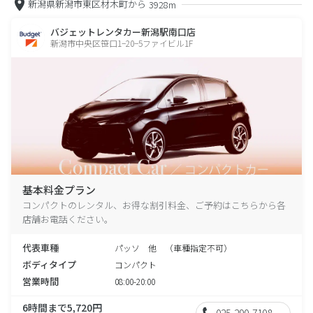
新潟県新潟市東区材木町から
3928m
バジェットレンタカー新潟駅南口店
新潟市中央区笹口1−20−5ファイビル1F
基本料金プラン
コンパクトのレンタル、お得な割引料金、ご予約はこちらから各
店舗お電話ください。
代表車種
パッソ 他 （車種指定不可）
ボディタイプ
コンパクト
営業時間
08:00-20:00
6時間まで5,720円
025-290-7108