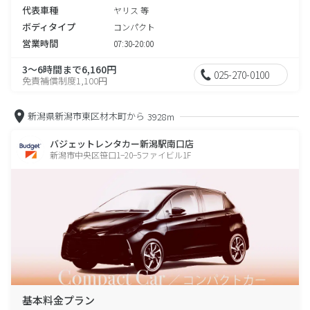
代表車種
ヤリス 等
ボディタイプ
コンパクト
営業時間
07:30-20:00
3～6時間まで6,160円
025-270-0100
免責補償制度1,100円
新潟県新潟市東区材木町から
3928m
バジェットレンタカー新潟駅南口店
新潟市中央区笹口1−20−5ファイビル1F
基本料金プラン