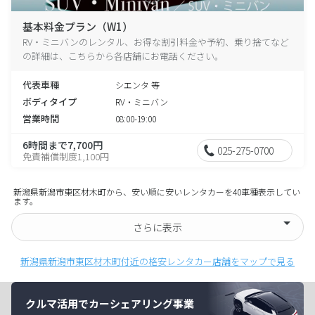
基本料金プラン（W1）
RV・ミニバンのレンタル、お得な割引料金や予約、乗り捨てなど
の詳細は、こちらから各店舗にお電話ください。
代表車種
シエンタ 等
ボディタイプ
RV・ミニバン
営業時間
08:00-19:00
6時間まで7,700円
025-275-0700
免責補償制度1,100円
新潟県新潟市東区材木町から、安い順に安いレンタカーを40車種表示してい
ます。
さらに表示
新潟県新潟市東区材木町付近の格安レンタカー店舗をマップで見る
クルマ活用でカーシェアリング事業