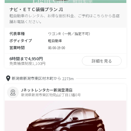
ナビ・ＥＴＣ装備プラン J1
軽自動車のレンタル、お得な割引料金、ご予約はこちらから各店
舗お電話ください。
代表車種
ワゴンR（一例／指定不可）
ボディタイプ
軽自動車
営業時間
08:00-19:00
6時間まで4,950円
詳細を見る
免責補償制度1,100円
新潟県新潟市東区材木町から
2273m
Jネットレンタカー新潟空港店
新潟県新潟市東区物見山2丁目13番8号