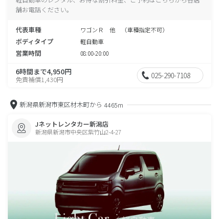
舗お電話ください。
代表車種
ワゴンＲ 他 （車種指定不可）
ボディタイプ
軽自動車
営業時間
08:00-20:00
6時間まで4,950円
025-290-7108
免責補償1,430円
新潟県新潟市東区材木町から
4465m
Jネットレンタカー新潟店
新潟県新潟市中央区紫竹山2-4-27