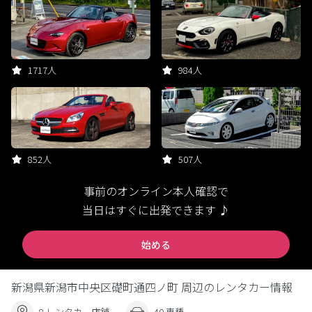
1717人
984人
852人
507人
事前のオンライン本人確認で
当日はすぐに出発できます ♪
始める
新潟県新潟市中央区礎町通四ノ町 周辺のレンタカー情報
8 レンタカー店舗
40 車種