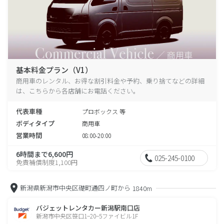
基本料金プラン（V1）
商用車のレンタル、お得な割引料金や予約、乗り捨てなどの詳細
は、こちらから各店舗にお電話ください。
代表車種
プロボックス 等
ボディタイプ
商用車
営業時間
08:00-20:00
6時間まで6,600円
025-245-0100
免責補償制度1,100円
新潟県新潟市中央区礎町通四ノ町から
1840m
バジェットレンタカー新潟駅南口店
新潟市中央区笹口1−20−5ファイビル1F