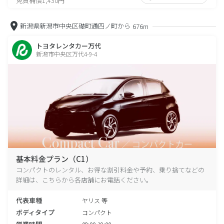
免責補償1,430円
新潟県新潟市中央区礎町通四ノ町から
676m
トヨタレンタカー万代
新潟市中央区万代4-9-4
基本料金プラン（C1）
コンパクトのレンタル、お得な割引料金や予約、乗り捨てなどの
詳細は、こちらから各店舗にお電話ください。
代表車種
ヤリス 等
ボディタイプ
コンパクト