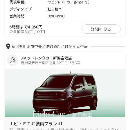
代表車種
ワゴンR（一例／指定不可）
ボディタイプ
軽自動車
営業時間
08:00-19:00
6時間まで4,950円
詳細を見る
免責補償制度1,100円
新潟県新潟市中央区礎町通四ノ町から
4278m
Jネットレンタカー新潟空港店
新潟県新潟市東区物見山2丁目13番8号
ナビ・ＥＴＣ装備プラン J1
軽自動車のレンタル、お得な割引料金、ご予約はこちらから各店