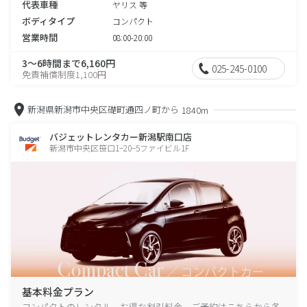
代表車種
ヤリス 等
ボディタイプ
コンパクト
営業時間
08:00-20:00
3～6時間まで6,160円
025-245-0100
免責補償制度1,100円
新潟県新潟市中央区礎町通四ノ町から
1840m
バジェットレンタカー新潟駅南口店
新潟市中央区笹口1−20−5ファイビル1F
基本料金プラン
コンパクトのレンタル、お得な割引料金、ご予約はこちらから各