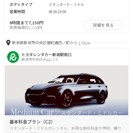
ボディタイプ
スタンダード・ミドル
営業時間
08:00-20:00
6時間まで7,150円
詳細を見る
免責補償料1,100円
新潟県新潟市中央区礎町通四ノ町から
1731m
トヨタレンタカー新潟駅南口
新潟市中央区米山1-1-9
基本料金プラン（C2）
スタンダード・ミドルのレンタル、お得な割引料金や予約、乗り