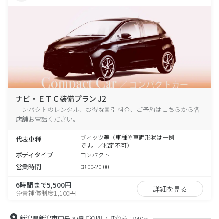
ナビ・ＥＴＣ装備プラン J2
コンパクトのレンタル、お得な割引料金、ご予約はこちらから各
店舗お電話ください。
ヴィッツ等（車種や車両形状は一例
代表車種
です。／指定不可）
ボディタイプ
コンパクト
営業時間
08:00-20:00
6時間まで5,500円
詳細を見る
免責補償制度1,100円
新潟県新潟市中央区礎町通四ノ町から
1840m