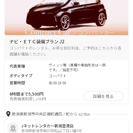
ナビ・ＥＴＣ装備プラン J2
コンパクトのレンタル、お得な割引料金、ご予約はこちらから各
店舗お電話ください。
ヴィッツ等（車種や車両形状は一例
代表車種
です。／指定不可）
ボディタイプ
コンパクト
営業時間
08:00-19:00
6時間まで5,500円
詳細を見る
免責補償制度1,100円
新潟県新潟市中央区礎町通四ノ町から
4278m
Jネットレンタカー新潟空港店
新潟県新潟市東区物見山2丁目13番8号