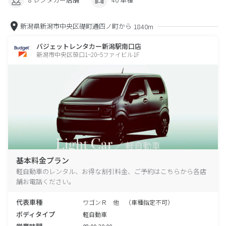
新潟県新潟市中央区礎町通四ノ町から
1840m
バジェットレンタカー新潟駅南口店
新潟市中央区笹口1−20−5ファイビル1F
基本料金プラン
軽自動車のレンタル、お得な割引料金、ご予約はこちらから各店
舗お電話ください。
代表車種
ワゴンＲ 他 （車種指定不可）
ボディタイプ
軽自動車