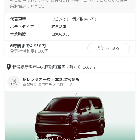
舗お電話ください。
代表車種
ワゴンR（一例／指定不可）
ボディタイプ
軽自動車
営業時間
08:00-20:00
6時間まで4,950円
詳細を見る
免責補償制度1,100円
新潟県新潟市中央区礎町通四ノ町から
1607m
駅レンタカー東日本新潟営業所
新潟県新潟市中央区花園1-1-21