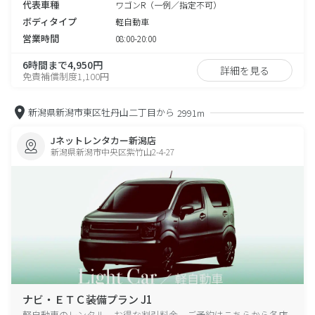
代表車種
ワゴンR（一例／指定不可）
ボディタイプ
軽自動車
営業時間
08:00-20:00
6時間まで4,950円
詳細を見る
免責補償制度1,100円
新潟県新潟市東区牡丹山二丁目から
2991m
Jネットレンタカー新潟店
新潟県新潟市中央区紫竹山2-4-27
ナビ・ＥＴＣ装備プラン J1
軽自動車のレンタル、お得な割引料金、ご予約はこちらから各店