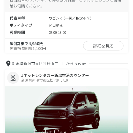
舗お電話ください。
代表車種
ワゴンR（一例／指定不可）
ボディタイプ
軽自動車
営業時間
08:00-19:00
6時間まで4,950円
詳細を見る
免責補償制度1,100円
新潟県新潟市東区牡丹山二丁目から
3953m
Jネットレンタカー新潟空港カウンター
新潟県新潟市東区松浜町3710