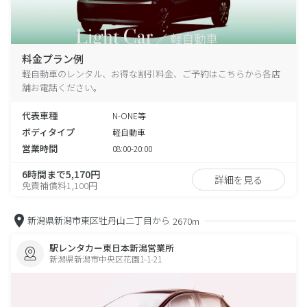
料金プラン例
軽自動車のレンタル、お得な割引料金、ご予約はこちらから各店
舗お電話ください。
代表車種
N-ONE等
ボディタイプ
軽自動車
営業時間
08:00-20:00
6時間まで5,170円
詳細を見る
免責補償料1,100円
新潟県新潟市東区牡丹山二丁目から
2670m
駅レンタカー東日本新潟営業所
新潟県新潟市中央区花園1-1-21