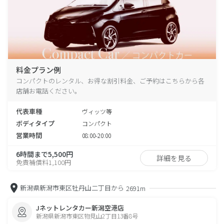
料金プラン例
コンパクトのレンタル、お得な割引料金、ご予約はこちらから各
店舗お電話ください。
代表車種
ヴィッツ等
ボディタイプ
コンパクト
営業時間
08:00-20:00
6時間まで5,500円
詳細を見る
免責補償料1,100円
新潟県新潟市東区牡丹山二丁目から
2691m
Jネットレンタカー新潟空港店
新潟県新潟市東区物見山2丁目13番8号