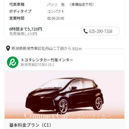
代表車種
パッソ 他 （車種指定不可）
ボディタイプ
コンパクト
営業時間
08:00-20:00
6時間まで5,720円
025-290-7108
免責補償1,430円
新潟県新潟市東区牡丹山二丁目から
931m
トヨタレンタカー竹尾インター
新潟市東区竹尾4-16-1
基本料金プラン（C1）