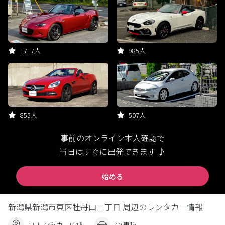
1717人
985人
853人
507人
事前のオンライン本人確認で
当日はすぐに出発できます ♪
始める
新潟県新潟市東区牡丹山二丁目 周辺のレンタカー情報
11 レンタカー店舗
40 車種