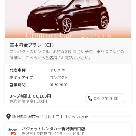
基本料金プラン（C1）
コンパクトのレンタル、お得な割引料金や予約、乗り捨てなどの
詳細は、こちらから各店舗にお電話ください。
代表車種
ヤリス 等
ボディタイプ
コンパクト
営業時間
07:30-20:00
3～6時間まで6,160円
025-270-0100
免責補償制度1,100円
新潟県新潟市東区牡丹山二丁目から
2426m
バジェットレンタカー新潟駅南口店
新潟市中央区笹口1−20−5ファイビル1F