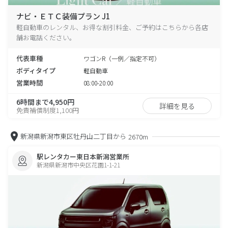
ナビ・ＥＴＣ装備プラン J1
軽自動車のレンタル、お得な割引料金、ご予約はこちらから各店
舗お電話ください。
代表車種
ワゴンR（一例／指定不可）
ボディタイプ
軽自動車
営業時間
08:00-20:00
6時間まで4,950円
詳細を見る
免責補償制度1,100円
新潟県新潟市東区牡丹山二丁目から
2670m
駅レンタカー東日本新潟営業所
新潟県新潟市中央区花園1-1-21