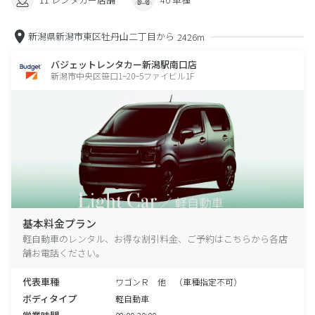
新潟県新潟市東区牡丹山二丁目から
2426m
バジェットレンタカー新潟駅南口店
新潟市中央区笹口1−20−5ファイビル1F
基本料金プラン
軽自動車のレンタル、お得な割引料金、ご予約はこちらから各店
舗お電話ください。
代表車種
ワゴンＲ 他 （車種指定不可）
ボディタイプ
軽自動車