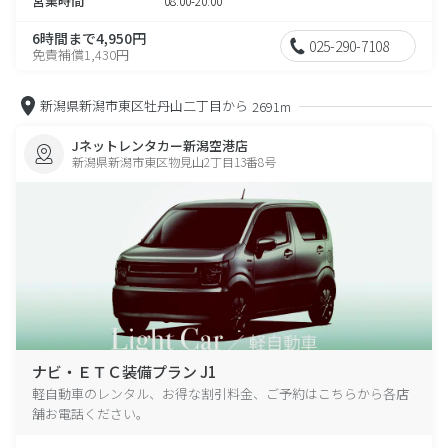
営業時間
08:00-20:00
6時間まで4,950円
025-290-7108
免責補償1,430円
新潟県新潟市東区牡丹山二丁目から
2691m
Jネットレンタカー新潟空港店
新潟県新潟市東区物見山2丁目13番8号
ナビ・ＥＴＣ装備プラン J1
軽自動車のレンタル、お得な割引料金、ご予約はこちらから各店
舗お電話ください。