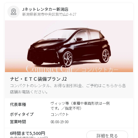
Jネットレンタカー新潟店
新潟県新潟市中央区紫竹山2-4-27
ナビ・ＥＴＣ装備プラン J2
コンパクトのレンタル、お得な割引料金、ご予約はこちらから各
店舗お電話ください。
ヴィッツ等（車種や車両形状は一例
代表車種
です。／指定不可）
ボディタイプ
コンパクト
営業時間
08:00-19:00
6時間まで5,500円
詳細を見る