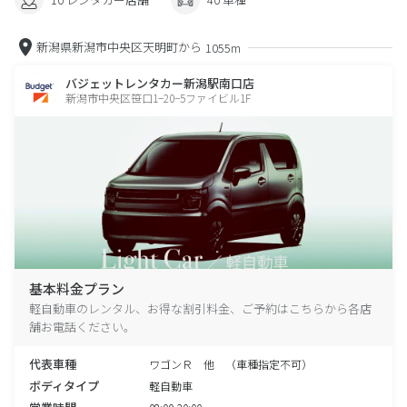
新潟県新潟市中央区天明町から
1055m
バジェットレンタカー新潟駅南口店
新潟市中央区笹口1−20−5ファイビル1F
基本料金プラン
軽自動車のレンタル、お得な割引料金、ご予約はこちらから各店
舗お電話ください。
代表車種
ワゴンＲ 他 （車種指定不可）
ボディタイプ
軽自動車