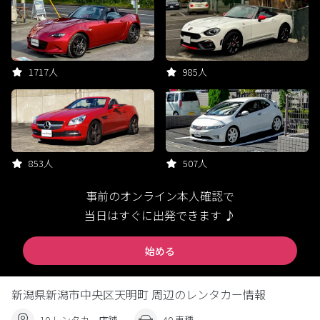
1717人
985人
853人
507人
事前のオンライン本人確認で
当日はすぐに出発できます ♪
始める
新潟県新潟市中央区天明町 周辺のレンタカー情報
10 レンタカー店舗
40 車種