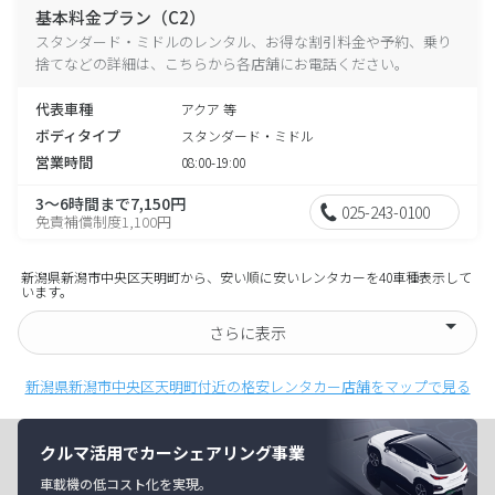
基本料金プラン（C2）
スタンダード・ミドルのレンタル、お得な割引料金や予約、乗り
捨てなどの詳細は、こちらから各店舗にお電話ください。
代表車種
アクア 等
ボディタイプ
スタンダード・ミドル
営業時間
08:00-19:00
3～6時間まで7,150円
025-243-0100
免責補償制度1,100円
新潟県新潟市中央区天明町から、安い順に安いレンタカーを40車種表示して
います。
さらに表示
新潟県新潟市中央区天明町付近の格安レンタカー店舗をマップで見る
クルマ活用でカーシェアリング事業
車載機の低コスト化を実現。