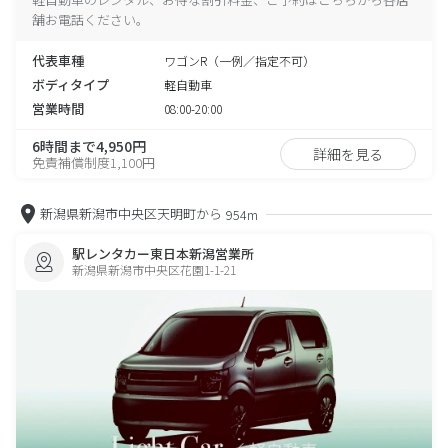
舗お電話ください。
代表車種
ワゴンR（一例／指定不可）
ボディタイプ
軽自動車
営業時間
08:00-20:00
6時間まで4,950円
詳細を見る
免責補償制度1,100円
新潟県新潟市中央区天明町から
954m
駅レンタカー東日本新潟営業所
新潟県新潟市中央区花園1-1-21