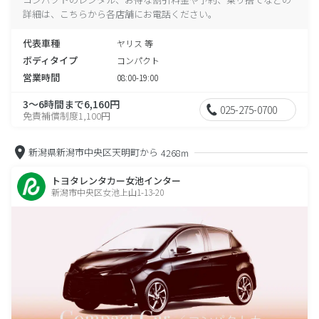
詳細は、こちらから各店舗にお電話ください。
代表車種
ヤリス 等
ボディタイプ
コンパクト
営業時間
08:00-19:00
3～6時間まで6,160円
025-275-0700
免責補償制度1,100円
新潟県新潟市中央区天明町から
4268m
トヨタレンタカー女池インター
新潟市中央区女池上山1-13-20