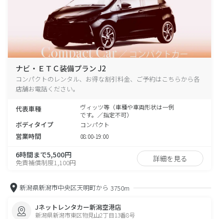
ナビ・ＥＴＣ装備プラン J2
コンパクトのレンタル、お得な割引料金、ご予約はこちらから各
店舗お電話ください。
ヴィッツ等（車種や車両形状は一例
代表車種
です。／指定不可）
ボディタイプ
コンパクト
営業時間
08:00-19:00
6時間まで5,500円
詳細を見る
免責補償制度1,100円
新潟県新潟市中央区天明町から
3750m
Jネットレンタカー新潟空港店
新潟県新潟市東区物見山2丁目13番8号