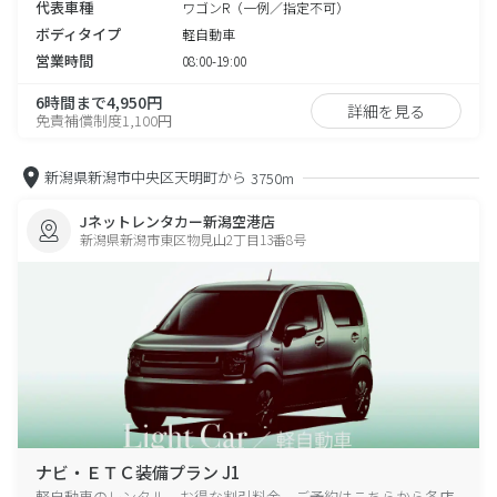
代表車種
ワゴンR（一例／指定不可）
ボディタイプ
軽自動車
営業時間
08:00-19:00
6時間まで4,950円
詳細を見る
免責補償制度1,100円
新潟県新潟市中央区天明町から
3750m
Jネットレンタカー新潟空港店
新潟県新潟市東区物見山2丁目13番8号
ナビ・ＥＴＣ装備プラン J1
軽自動車のレンタル、お得な割引料金、ご予約はこちらから各店