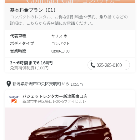
基本料金プラン（C1）
コンパクトのレンタル、お得な割引料金や予約、乗り捨てなどの
詳細は、こちらから各店舗にお電話ください。
代表車種
ヤリス 等
ボディタイプ
コンパクト
営業時間
08:00-19:00
3～6時間まで6,160円
025-285-0100
免責補償制度1,100円
新潟県新潟市中央区天明町から
1055m
バジェットレンタカー新潟駅南口店
新潟市中央区笹口1−20−5ファイビル1F