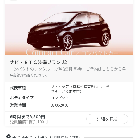
ナビ・ＥＴＣ装備プラン J2
コンパクトのレンタル、お得な割引料金、ご予約はこちらから各
店舗お電話ください。
ヴィッツ等（車種や車両形状は一例
代表車種
です。／指定不可）
ボディタイプ
コンパクト
営業時間
08:00-20:00
6時間まで5,500円
詳細を見る
免責補償制度1,100円
新潟県新潟市中央区天明町から
1055m