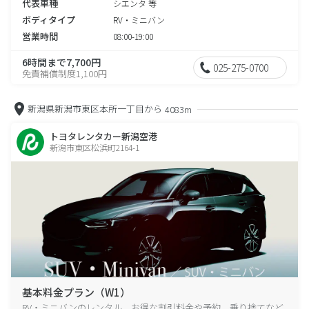
代表車種
シエンタ 等
ボディタイプ
RV・ミニバン
営業時間
08:00-19:00
6時間まで7,700円
025-275-0700
免責補償制度1,100円
新潟県新潟市東区本所一丁目から
4083m
トヨタレンタカー新潟空港
新潟市東区松浜町2164-1
基本料金プラン（W1）
RV・ミニバンのレンタル、お得な割引料金や予約、乗り捨てなど