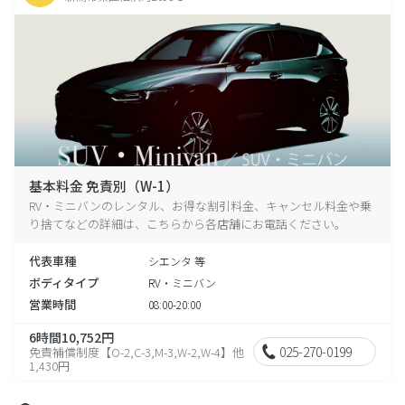
基本料金 免責別（W-1）
RV・ミニバンのレンタル、お得な割引料金、キャンセル料金や乗
り捨てなどの詳細は、こちらから各店舗にお電話ください。
代表車種
シエンタ 等
ボディタイプ
RV・ミニバン
営業時間
08:00-20:00
6時間10,752円
025-270-0199
免責補償制度【O-2,C-3,M-3,W-2,W-4】他
1,430円