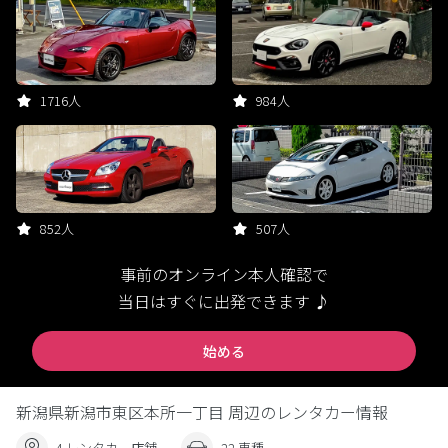
1716人
984人
852人
507人
事前のオンライン本人確認で
当日はすぐに出発できます ♪
始める
新潟県新潟市東区本所一丁目 周辺のレンタカー情報
4 レンタカー店舗
22 車種