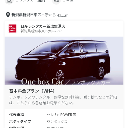
新潟県新潟市東区本所から
4311m
日産レンタカー新潟空港店
新潟県新潟市東区太平2-3-6
基本料金プラン（WH4）
ワンボックスのレンタル、お得な割引料金、乗り捨てなどの詳細
は、こちらから各店舗お電話ください。
代表車種
セレナe-POWER 等
ボディタイプ
ワンボックス