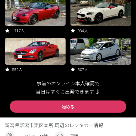
1717人
984人
852人
507人
事前のオンライン本人確認で
当日はすぐに出発できます ♪
始める
新潟県新潟市東区本所 周辺のレンタカー情報
1 レンタカー店舗
1 車種