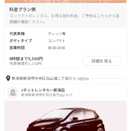
料金プラン例
コンパクトのレンタル、お得な割引料金、ご予約はこちらから各
店舗お電話ください。
代表車種
ヴィッツ等
ボディタイプ
コンパクト
営業時間
08:00-20:00
6時間まで5,500円
詳細を見る
免責補償料1,100円
新潟県新潟市中央区白山浦二丁目から
3625m
Jネットレンタカー新潟店
新潟県新潟市中央区紫竹山2-4-27