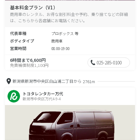
基本料金プラン（V1）
商用車のレンタル、お得な割引料金や予約、乗り捨てなどの詳細
は、こちらから各店舗にお電話ください。
代表車種
プロボックス 等
ボディタイプ
商用車
営業時間
08:00-19:00
6時間まで6,600円
025-285-0100
免責補償制度1,100円
新潟県新潟市中央区白山浦二丁目から
2761m
トヨタレンタカー万代
新潟市中央区万代4-9-4