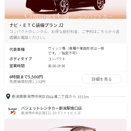
ナビ・ＥＴＣ装備プラン J2
コンパクトのレンタル、お得な割引料金、ご予約はこちらから各
店舗お電話ください。
ヴィッツ等（車種や車両形状は一例
代表車種
です。／指定不可）
ボディタイプ
コンパクト
営業時間
08:00-19:00
6時間まで5,500円
詳細を見る
免責補償制度1,100円
新潟県新潟市中央区白山浦二丁目から
3315m
バジェットレンタカー新潟駅南口店
新潟市中央区笹口1−20−5ファイビル1F