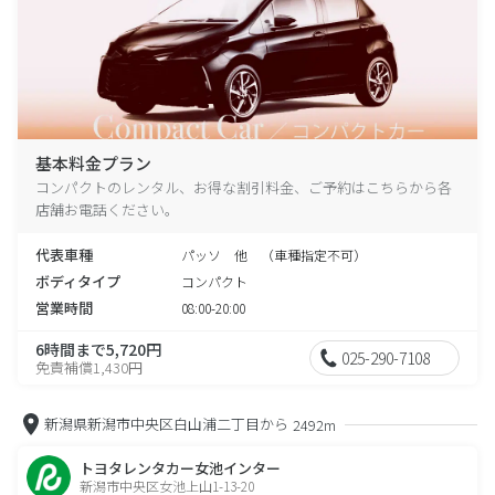
基本料金プラン
コンパクトのレンタル、お得な割引料金、ご予約はこちらから各
店舗お電話ください。
代表車種
パッソ 他 （車種指定不可）
ボディタイプ
コンパクト
営業時間
08:00-20:00
6時間まで5,720円
025-290-7108
免責補償1,430円
新潟県新潟市中央区白山浦二丁目から
2492m
トヨタレンタカー女池インター
新潟市中央区女池上山1-13-20