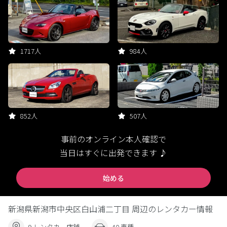
1717人
984人
852人
507人
事前のオンライン本人確認で
当日はすぐに出発できます ♪
始める
新潟県新潟市中央区白山浦二丁目 周辺のレンタカー情報
9 レンタカー店舗
40 車種