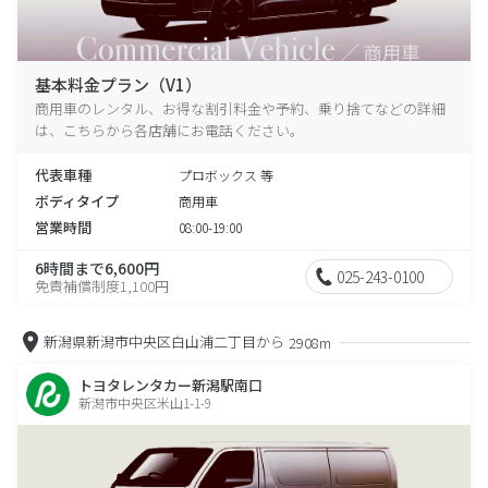
基本料金プラン（V1）
商用車のレンタル、お得な割引料金や予約、乗り捨てなどの詳細
は、こちらから各店舗にお電話ください。
代表車種
プロボックス 等
ボディタイプ
商用車
営業時間
08:00-19:00
6時間まで6,600円
025-243-0100
免責補償制度1,100円
新潟県新潟市中央区白山浦二丁目から
2908m
トヨタレンタカー新潟駅南口
新潟市中央区米山1-1-9