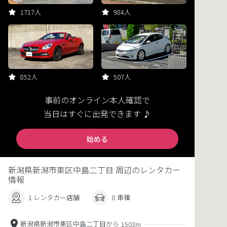
1717人
984人
852人
507人
事前のオンライン本人確認で
当日はすぐに出発できます ♪
始める
新潟県新潟市東区中島二丁目 周辺のレンタカー
情報
1 レンタカー店舗
8 車種
新潟県新潟市東区中島二丁目から
1503m