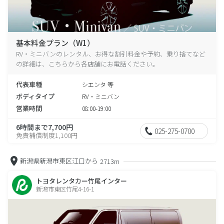
基本料金プラン（W1）
RV・ミニバンのレンタル、お得な割引料金や予約、乗り捨てなど
の詳細は、こちらから各店舗にお電話ください。
代表車種
シエンタ 等
ボディタイプ
RV・ミニバン
営業時間
08:00-19:00
6時間まで7,700円
025-275-0700
免責補償制度1,100円
新潟県新潟市東区江口から
2713m
トヨタレンタカー竹尾インター
新潟市東区竹尾4-16-1