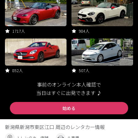
1717人
984人
852人
507人
事前のオンライン本人確認で
当日はすぐに出発できます ♪
始める
新潟県新潟市東区江口 周辺のレンタカー情報
1 レンタカー店舗
8 車種