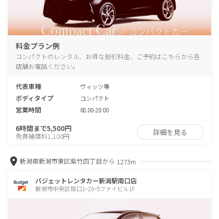
料金プラン例
コンパクトのレンタル、お得な割引料金、ご予約はこちらから各
店舗お電話ください。
代表車種
ヴィッツ等
ボディタイプ
コンパクト
営業時間
08:00-20:00
6時間まで5,500円
詳細を見る
免責補償料1,100円
新潟県新潟市東区紫竹四丁目から
1273m
バジェットレンタカー新潟駅南口店
新潟市中央区笹口1−20−5ファイビル1F