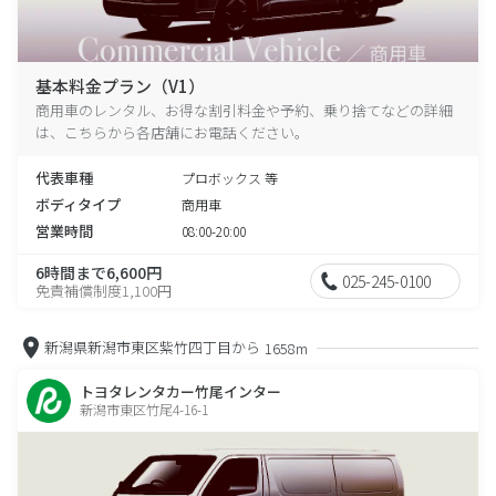
基本料金プラン（V1）
商用車のレンタル、お得な割引料金や予約、乗り捨てなどの詳細
は、こちらから各店舗にお電話ください。
代表車種
プロボックス 等
ボディタイプ
商用車
営業時間
08:00-20:00
6時間まで6,600円
025-245-0100
免責補償制度1,100円
新潟県新潟市東区紫竹四丁目から
1658m
トヨタレンタカー竹尾インター
新潟市東区竹尾4-16-1