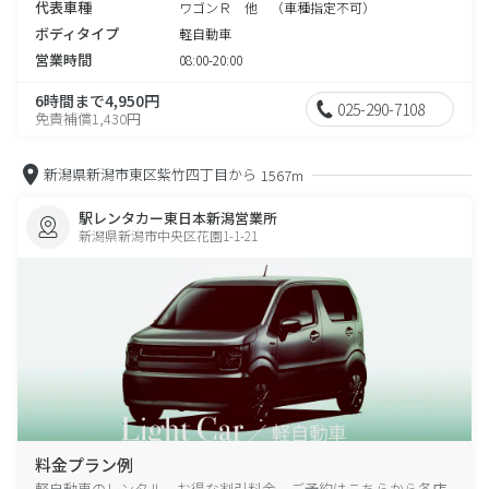
代表車種
ワゴンＲ 他 （車種指定不可）
ボディタイプ
軽自動車
営業時間
08:00-20:00
6時間まで4,950円
025-290-7108
免責補償1,430円
新潟県新潟市東区紫竹四丁目から
1567m
駅レンタカー東日本新潟営業所
新潟県新潟市中央区花園1-1-21
料金プラン例
軽自動車のレンタル、お得な割引料金、ご予約はこちらから各店