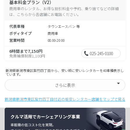
基本料金プラン（V2）
商用車のレンタル、お得な割引料金や予約、乗り捨てなどの詳細
は、こちらから各店舗にお電話ください。
代表車種
タウンエースバン 等
ボディタイプ
商用車
営業時間
08:00-20:00
6時間まで7,150円
025-245-0100
免責補償制度1,100円
新潟県新潟市東区紫竹四丁目から、安い順に安いレンタカーを40車種表示し
ています。
さらに表示
新潟県新潟市東区紫竹四丁目付近の格安レンタカー店舗をマップで見る
クルマ活用でカーシェアリング事業
車載機の低コスト化を実現。