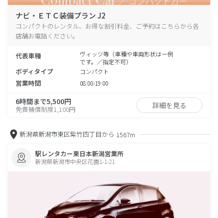
ナビ・ＥＴＣ装備プラン J2
コンパクトのレンタル、お得な割引料金、ご予約はこちらから各
店舗お電話ください。
ヴィッツ等（車種や車両形状は一例
代表車種
です。／指定不可）
ボディタイプ
コンパクト
営業時間
08:00-19:00
6時間まで5,500円
詳細を見る
免責補償制度1,100円
新潟県新潟市東区紫竹四丁目から
1567m
駅レンタカー東日本新潟営業所
新潟県新潟市中央区花園1-1-21