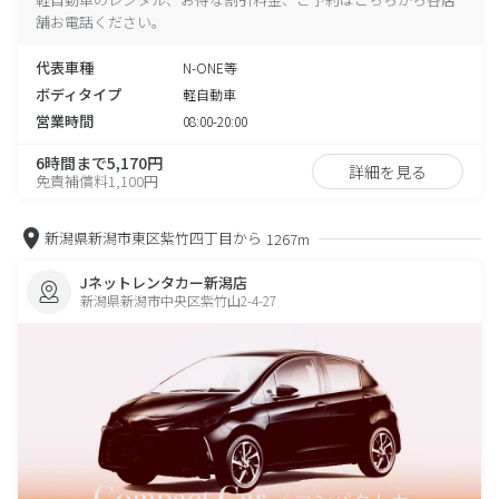
舗お電話ください。
代表車種
N-ONE等
ボディタイプ
軽自動車
営業時間
08:00-20:00
6時間まで5,170円
詳細を見る
免責補償料1,100円
新潟県新潟市東区紫竹四丁目から
1267m
Jネットレンタカー新潟店
新潟県新潟市中央区紫竹山2-4-27