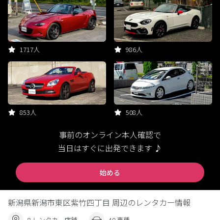
1717人
986人
853人
508人
事前のオンライン本人確認で
当日はすぐに出発できます ♪
始める
新潟県新潟市東区紫竹四丁目 周辺のレンタカー情報
8 レンタカー店舗
40 車種