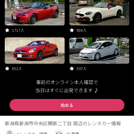
1717人
984人
852人
507人
事前のオンライン本人確認で
当日はすぐに出発できます ♪
始める
新潟県新潟市中央区関新二丁目 周辺のレンタカー情報
4 レンタカー店舗
28 車種