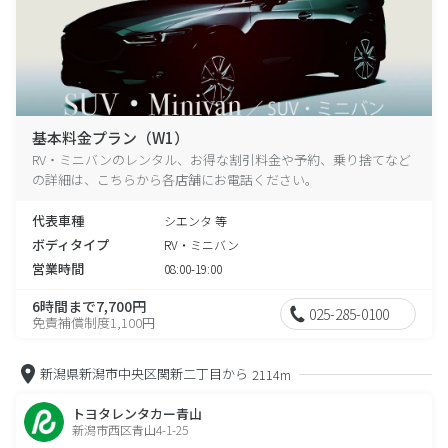
基本料金プラン（W1）
RV・ミニバンのレンタル、お得な割引料金や予約、乗り捨てなど
の詳細は、こちらから各店舗にお電話ください。
代表車種
シエンタ 等
ボディタイプ
RV・ミニバン
営業時間
08:00-19:00
6時間まで7,700円
025-285-0100
免責補償制度1,100円
新潟県新潟市中央区関新二丁目から
2114m
トヨタレンタカー青山
新潟市西区青山4-1-25