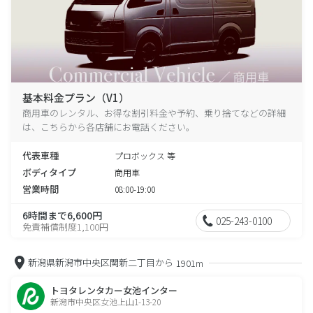
基本料金プラン（V1）
商用車のレンタル、お得な割引料金や予約、乗り捨てなどの詳細
は、こちらから各店舗にお電話ください。
代表車種
プロボックス 等
ボディタイプ
商用車
営業時間
08:00-19:00
6時間まで6,600円
025-243-0100
免責補償制度1,100円
新潟県新潟市中央区関新二丁目から
1901m
トヨタレンタカー女池インター
新潟市中央区女池上山1-13-20