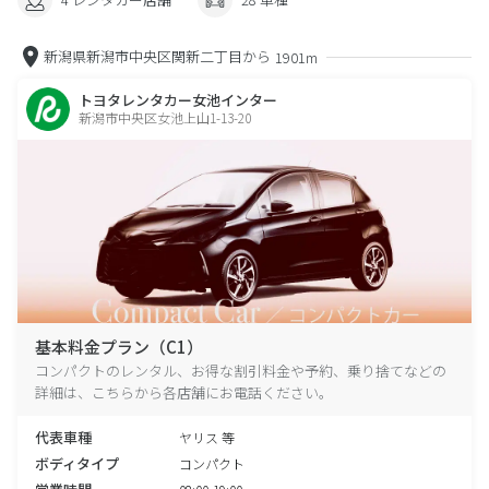
新潟県新潟市中央区関新二丁目から
1901m
トヨタレンタカー女池インター
新潟市中央区女池上山1-13-20
基本料金プラン（C1）
コンパクトのレンタル、お得な割引料金や予約、乗り捨てなどの
詳細は、こちらから各店舗にお電話ください。
代表車種
ヤリス 等
ボディタイプ
コンパクト