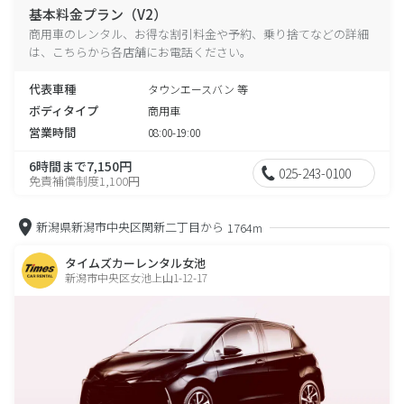
基本料金プラン（V2）
商用車のレンタル、お得な割引料金や予約、乗り捨てなどの詳細
は、こちらから各店舗にお電話ください。
代表車種
タウンエースバン 等
ボディタイプ
商用車
営業時間
08:00-19:00
6時間まで7,150円
025-243-0100
免責補償制度1,100円
新潟県新潟市中央区関新二丁目から
1764m
タイムズカーレンタル女池
新潟市中央区女池上山1-12-17