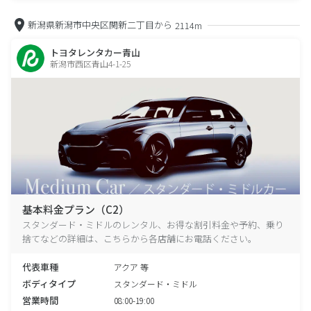
新潟県新潟市中央区関新二丁目から
2114m
トヨタレンタカー青山
新潟市西区青山4-1-25
基本料金プラン（C2）
スタンダード・ミドルのレンタル、お得な割引料金や予約、乗り
捨てなどの詳細は、こちらから各店舗にお電話ください。
代表車種
アクア 等
ボディタイプ
スタンダード・ミドル
営業時間
08:00-19:00