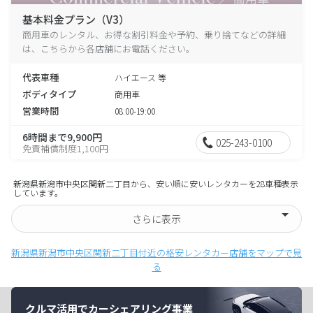
基本料金プラン（V3）
商用車のレンタル、お得な割引料金や予約、乗り捨てなどの詳細
は、こちらから各店舗にお電話ください。
代表車種
ハイエース 等
ボディタイプ
商用車
営業時間
08:00-19:00
6時間まで9,900円
025-243-0100
免責補償制度1,100円
新潟県新潟市中央区関新二丁目から、安い順に安いレンタカーを28車種表示
しています。
さらに表示
新潟県新潟市中央区関新二丁目付近の格安レンタカー店舗をマップで見
る
クルマ活用でカーシェアリング事業