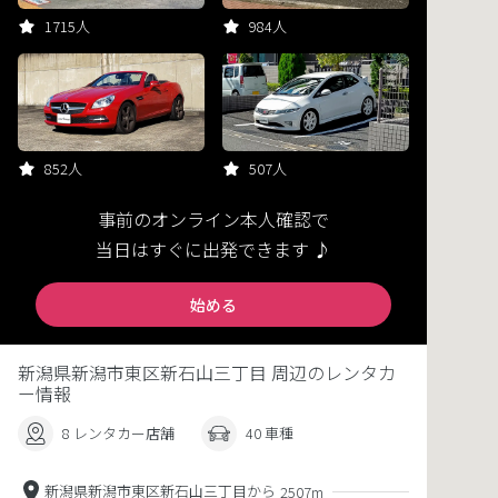
1715人
984人
852人
507人
事前のオンライン本人確認で
当日はすぐに出発できます ♪
始める
新潟県新潟市東区新石山三丁目 周辺のレンタカ
ー情報
8 レンタカー店舗
40 車種
新潟県新潟市東区新石山三丁目から
2507m