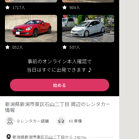
1717人
984人
852人
507人
事前のオンライン本人確認で
当日はすぐに出発できます ♪
始める
新潟県新潟市東区石山二丁目 周辺のレンタカー
情報
8 レンタカー店舗
40 車種
新潟県新潟市東区石山二丁目から
2387m