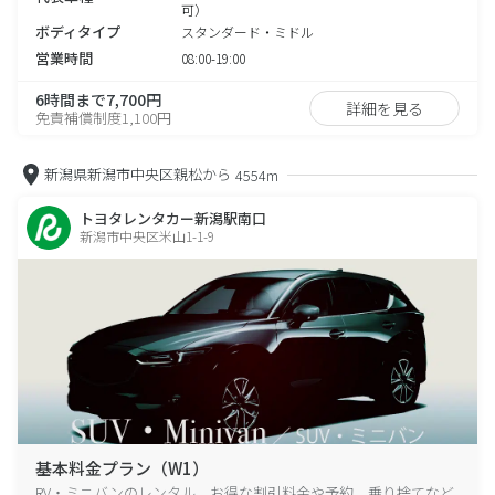
可）
ボディタイプ
スタンダード・ミドル
営業時間
08:00-19:00
6時間まで7,700円
詳細を見る
免責補償制度1,100円
新潟県新潟市中央区親松から
4554m
トヨタレンタカー新潟駅南口
新潟市中央区米山1-1-9
基本料金プラン（W1）
RV・ミニバンのレンタル、お得な割引料金や予約、乗り捨てなど