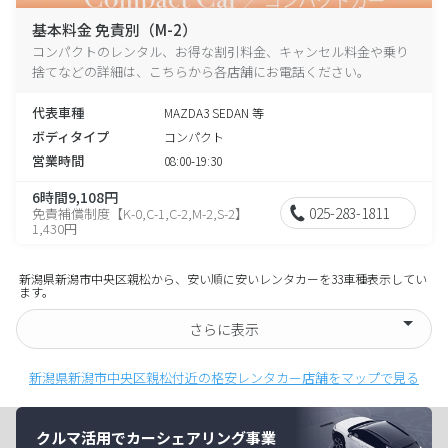
基本料金 免責別（M-2）
コンパクトのレンタル、お得な割引料金、キャンセル料金や乗り
捨てなどの詳細は、こちらから各店舗にお電話ください。
代表車種
MAZDA3 SEDAN 等
ボディタイプ
コンパクト
営業時間
08:00-19:30
6時間9,108円
025-283-1811
免責補償制度【K-0,C-1,C-2,M-2,S-2】
1,430円
新潟県新潟市中央区親松から、安い順に安いレンタカーを33車種表示してい
ます。
さらに表示
新潟県新潟市中央区親松付近の格安レンタカー店舗をマップで見る
クルマ活用でカーシェアリング事業