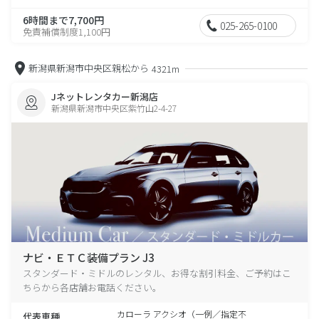
6時間まで7,700円
025-265-0100
免責補償制度1,100円
新潟県新潟市中央区親松から
4321m
Jネットレンタカー新潟店
新潟県新潟市中央区紫竹山2-4-27
ナビ・ＥＴＣ装備プラン J3
スタンダード・ミドルのレンタル、お得な割引料金、ご予約はこ
ちらから各店舗お電話ください。
カローラ アクシオ（一例／指定不
代表車種