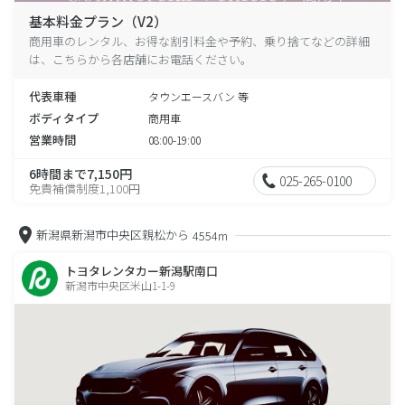
基本料金プラン（V2）
商用車のレンタル、お得な割引料金や予約、乗り捨てなどの詳細
は、こちらから各店舗にお電話ください。
代表車種
タウンエースバン 等
ボディタイプ
商用車
営業時間
08:00-19:00
6時間まで7,150円
025-265-0100
免責補償制度1,100円
新潟県新潟市中央区親松から
4554m
トヨタレンタカー新潟駅南口
新潟市中央区米山1-1-9