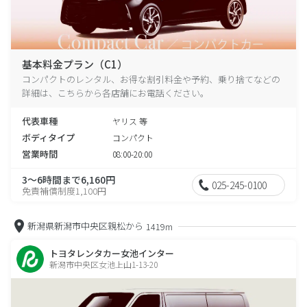
基本料金プラン（C1）
コンパクトのレンタル、お得な割引料金や予約、乗り捨てなどの
詳細は、こちらから各店舗にお電話ください。
代表車種
ヤリス 等
ボディタイプ
コンパクト
営業時間
08:00-20:00
3～6時間まで6,160円
025-245-0100
免責補償制度1,100円
新潟県新潟市中央区親松から
1419m
トヨタレンタカー女池インター
新潟市中央区女池上山1-13-20