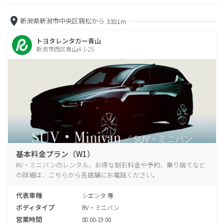
新潟県新潟市中央区親松から
3381m
トヨタレンタカー青山
新潟市西区青山4-1-25
基本料金プラン（W1）
RV・ミニバンのレンタル、お得な割引料金や予約、乗り捨てなど
の詳細は、こちらから各店舗にお電話ください。
代表車種
シエンタ 等
ボディタイプ
RV・ミニバン
営業時間
08:00-19:00