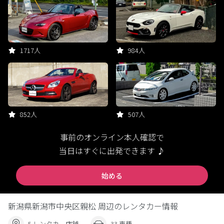
1717人
984人
852人
507人
事前のオンライン本人確認で
当日はすぐに出発できます ♪
始める
新潟県新潟市中央区親松 周辺のレンタカー情報
5 レンタカー店舗
33 車種