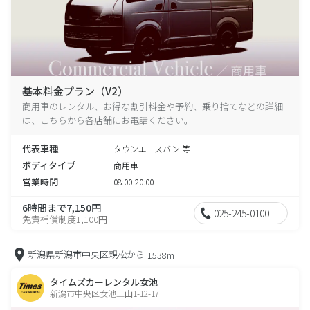
基本料金プラン（V2）
商用車のレンタル、お得な割引料金や予約、乗り捨てなどの詳細
は、こちらから各店舗にお電話ください。
代表車種
タウンエースバン 等
ボディタイプ
商用車
営業時間
08:00-20:00
6時間まで7,150円
025-245-0100
免責補償制度1,100円
新潟県新潟市中央区親松から
1538m
タイムズカーレンタル女池
新潟市中央区女池上山1-12-17