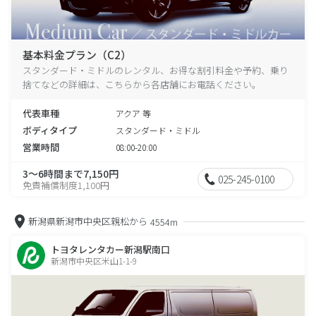
基本料金プラン（C2）
スタンダード・ミドルのレンタル、お得な割引料金や予約、乗り
捨てなどの詳細は、こちらから各店舗にお電話ください。
代表車種
アクア 等
ボディタイプ
スタンダード・ミドル
営業時間
08:00-20:00
3～6時間まで7,150円
025-245-0100
免責補償制度1,100円
新潟県新潟市中央区親松から
4554m
トヨタレンタカー新潟駅南口
新潟市中央区米山1-1-9