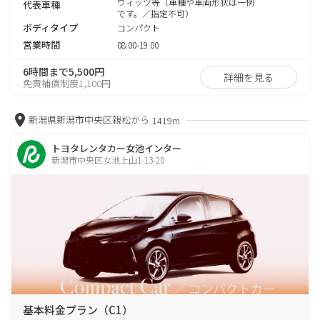
ヴィッツ等（車種や車両形状は一例
代表車種
です。／指定不可）
ボディタイプ
コンパクト
営業時間
08:00-19:00
6時間まで5,500円
詳細を見る
免責補償制度1,100円
新潟県新潟市中央区親松から
1419m
トヨタレンタカー女池インター
新潟市中央区女池上山1-13-20
基本料金プラン（C1）