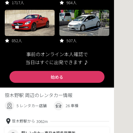
1717人
984人
852人
507人
事前のオンライン本人確認で
当日はすぐに出発できます ♪
始める
笹木野駅 周辺のレンタカー情報
5 レンタカー店舗
26 車種
笹木野駅から
3062m
駅レンタカー東日本福島営業所