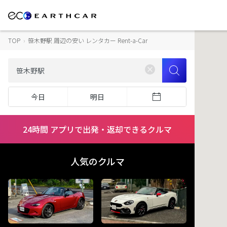
TOP
›
笹木野駅 周辺の安い レンタカー Rent-a-Car
今日
明日
24時間 アプリで出発・返却できるクルマ
人気のクルマ