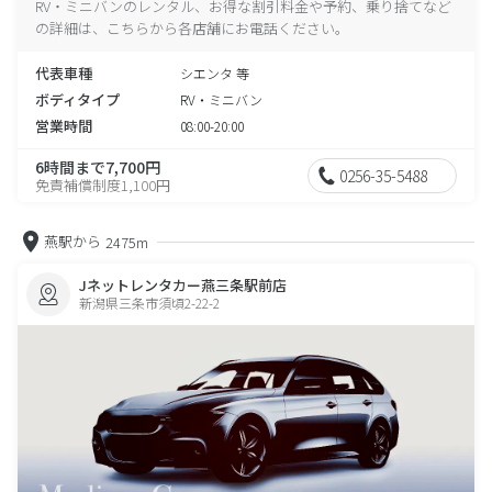
RV・ミニバンのレンタル、お得な割引料金や予約、乗り捨てなど
の詳細は、こちらから各店舗にお電話ください。
代表車種
シエンタ 等
ボディタイプ
RV・ミニバン
営業時間
08:00-20:00
6時間まで7,700円
0256-35-5488
免責補償制度1,100円
燕駅から
2475m
Jネットレンタカー燕三条駅前店
新潟県三条市須頃2-22-2