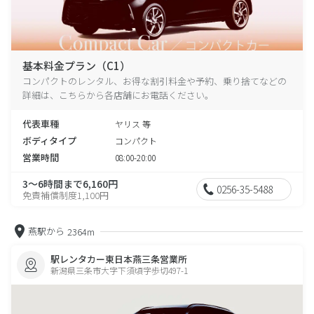
基本料金プラン（C1）
コンパクトのレンタル、お得な割引料金や予約、乗り捨てなどの
詳細は、こちらから各店舗にお電話ください。
代表車種
ヤリス 等
ボディタイプ
コンパクト
営業時間
08:00-20:00
3～6時間まで6,160円
0256-35-5488
免責補償制度1,100円
燕駅から
2364m
駅レンタカー東日本燕三条営業所
新潟県三条市大字下須頃字歩切497-1