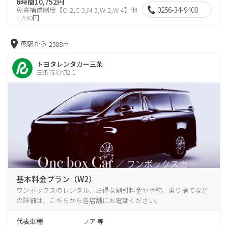
6時間10,752円
0256-34-9400
免責補償制度【O-2,C-3,M-3,W-2,W-4】他
1,430円
燕駅から
2388m
トヨタレンタカー三条
三条市須頃2-1
基本料金プラン（W2）
ワンボックスのレンタル、お得な割引料金や予約、乗り捨てなど
の詳細は、こちらから各店舗にお電話ください。
代表車種
ノア 等