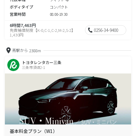
ボディタイプ
コンパクト
営業時間
08:00-19:30
6時間7,463円
0256-34-9400
免責補償制度【K-0,C-1,C-2,M-2,S-2】
1,430円
燕駅から
2388m
トヨタレンタカー三条
三条市須頃2-1
基本料金プラン（W1）