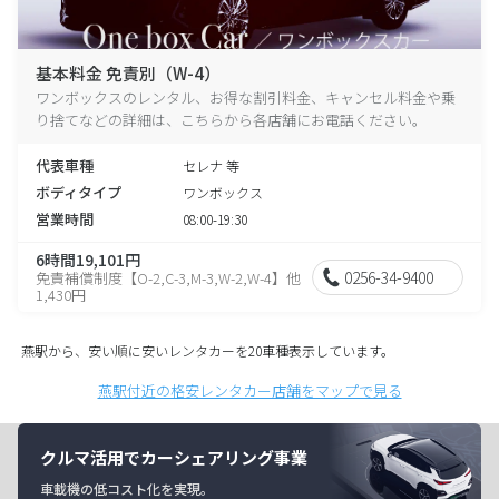
基本料金 免責別（W-4）
ワンボックスのレンタル、お得な割引料金、キャンセル料金や乗
り捨てなどの詳細は、こちらから各店舗にお電話ください。
代表車種
セレナ 等
ボディタイプ
ワンボックス
営業時間
08:00-19:30
6時間19,101円
0256-34-9400
免責補償制度【O-2,C-3,M-3,W-2,W-4】他
1,430円
燕駅から、安い順に安いレンタカーを20車種表示しています。
燕駅付近の格安レンタカー店舗をマップで見る
クルマ活用でカーシェアリング事業
車載機の低コスト化を実現。