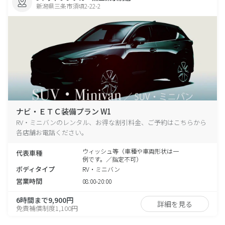
新潟県三条市須頃2-22-2
ナビ・ＥＴＣ装備プラン W1
RV・ミニバンのレンタル、お得な割引料金、ご予約はこちらから
各店舗お電話ください。
ウィッシュ等（車種や車両形状は一
代表車種
例です。／指定不可）
ボディタイプ
RV・ミニバン
営業時間
08:00-20:00
6時間まで9,900円
詳細を見る
免責補償制度1,100円