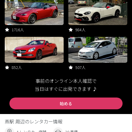
1716人
984人
852人
507人
事前のオンライン本人確認で
当日はすぐに出発できます ♪
始める
燕駅 周辺のレンタカー情報
4 レンタカー店舗
20 車種