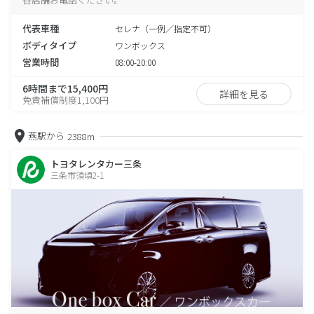
代表車種
セレナ（一例／指定不可）
ボディタイプ
ワンボックス
営業時間
08:00-20:00
6時間まで15,400円
詳細を見る
免責補償制度1,100円
燕駅から
2388m
トヨタレンタカー三条
三条市須頃2-1