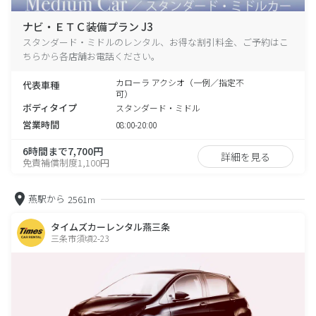
ナビ・ＥＴＣ装備プラン J3
スタンダード・ミドルのレンタル、お得な割引料金、ご予約はこ
ちらから各店舗お電話ください。
カローラ アクシオ（一例／指定不
代表車種
可）
ボディタイプ
スタンダード・ミドル
営業時間
08:00-20:00
6時間まで7,700円
詳細を見る
免責補償制度1,100円
燕駅から
2561m
タイムズカーレンタル燕三条
三条市須頃2-23