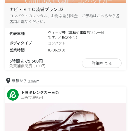
ナビ・ＥＴＣ装備プラン J2
コンパクトのレンタル、お得な割引料金、ご予約はこちらから各
店舗お電話ください。
ヴィッツ等（車種や車両形状は一例
代表車種
です。／指定不可）
ボディタイプ
コンパクト
営業時間
08:00-20:00
6時間まで5,500円
詳細を見る
免責補償制度1,100円
燕駅から
2388m
トヨタレンタカー三条
三条市須頃2-1