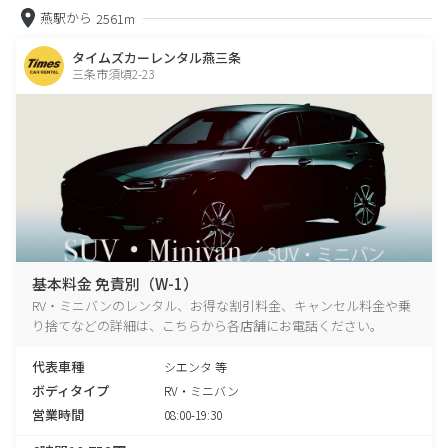
燕駅から
2561m
タイムズカーレンタル燕三条
三条市須頃2-23
基本料金 免責別（W-1）
RV・ミニバンのレンタル、お得な割引料金、キャンセル料金や乗
り捨てなどの詳細は、こちらから各店舗にお電話ください。
代表車種
シエンタ 等
ボディタイプ
RV・ミニバン
営業時間
08:00-19:30