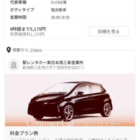
代表車種
N-ONE等
ボディタイプ
軽自動車
営業時間
08:00-19:00
6時間まで5,170円
詳細を見る
免責補償料1,100円
燕駅から
2364m
駅レンタカー東日本燕三条営業所
新潟県三条市大字下須頃字歩切497-1
料金プラン例
コンパクトのレンタル、お得な割引料金、ご予約はこちらから各