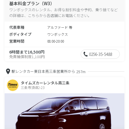
基本料金プラン（W3）
ワンボックスのレンタル、お得な割引料金や予約、乗り捨てなど
の詳細は、こちらから各店舗にお電話ください。
代表車種
アルファード 等
ボディタイプ
ワンボックス
営業時間
08:00-20:00
6時間まで16,500円
0256-35-5488
免責補償制度1,100円
駅レンタカー東日本燕三条営業所から
257m
タイムズカーレンタル燕三条
三条市須頃2-23