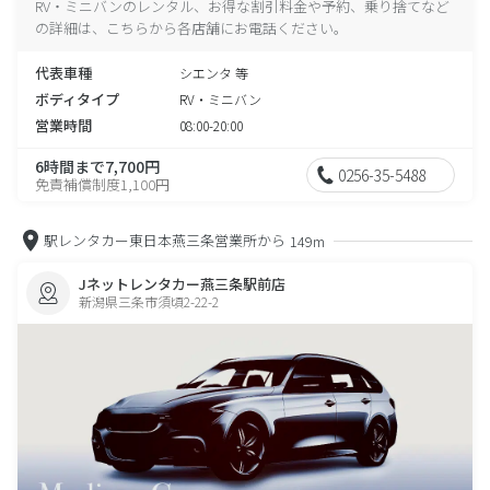
RV・ミニバンのレンタル、お得な割引料金や予約、乗り捨てなど
の詳細は、こちらから各店舗にお電話ください。
代表車種
シエンタ 等
ボディタイプ
RV・ミニバン
営業時間
08:00-20:00
6時間まで7,700円
0256-35-5488
免責補償制度1,100円
駅レンタカー東日本燕三条営業所から
149m
Jネットレンタカー燕三条駅前店
新潟県三条市須頃2-22-2