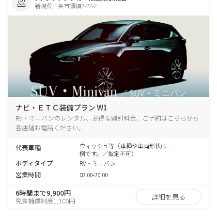
新潟県三条市須頃2-22-2
ナビ・ＥＴＣ装備プラン W1
RV・ミニバンのレンタル、お得な割引料金、ご予約はこちらから
各店舗お電話ください。
ウィッシュ等（車種や車両形状は一
代表車種
例です。／指定不可）
ボディタイプ
RV・ミニバン
営業時間
08:00-20:00
6時間まで9,900円
詳細を見る
免責補償制度1,100円