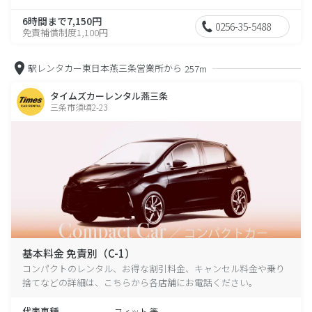
6時間まで7,150円
0256-35-5488
免責補償制度1,100円
駅レンタカー東日本燕三条営業所から
257m
タイムズカーレンタル燕三条
三条市須頃2-23
基本料金 免責別（C-1）
コンパクトのレンタル、お得な割引料金、キャンセル料金や乗り
捨てなどの詳細は、こちらから各店舗にお電話ください。
代表車種
フィット 等