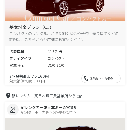
基本料金プラン（C1）
コンパクトのレンタル、お得な割引料金や予約、乗り捨てなどの
詳細は、こちらから各店舗にお電話ください。
代表車種
ヤリス 等
ボディタイプ
コンパクト
営業時間
08:00-20:00
3～6時間まで6,160円
0256-35-5488
免責補償制度1,100円
駅レンタカー東日本燕三条営業所から
0m
駅レンタカー東日本燕三条営業所
新潟県三条市大字下須頃字歩切497-1