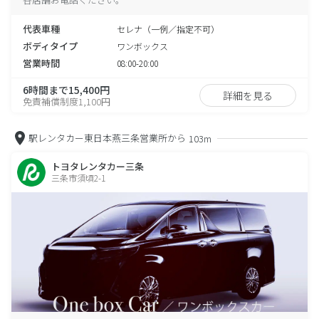
代表車種
セレナ（一例／指定不可）
ボディタイプ
ワンボックス
営業時間
08:00-20:00
6時間まで15,400円
詳細を見る
免責補償制度1,100円
駅レンタカー東日本燕三条営業所から
103m
トヨタレンタカー三条
三条市須頃2-1