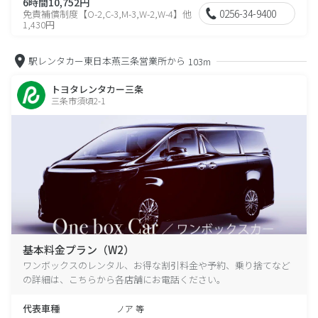
6時間10,752円
0256-34-9400
免責補償制度【O-2,C-3,M-3,W-2,W-4】他
1,430円
駅レンタカー東日本燕三条営業所から
103m
トヨタレンタカー三条
三条市須頃2-1
基本料金プラン（W2）
ワンボックスのレンタル、お得な割引料金や予約、乗り捨てなど
の詳細は、こちらから各店舗にお電話ください。
代表車種
ノア 等