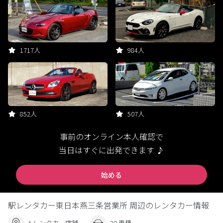
1717人
984人
852人
507人
事前のオンライン本人確認で
当日はすぐに出発できます ♪
始める
駅レンタカー東日本燕三条営業所 周辺のレンタカー情報
4 レンタカー店舗
20 車種