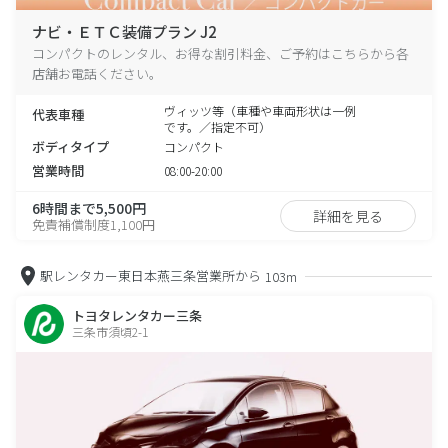
ナビ・ＥＴＣ装備プラン J2
コンパクトのレンタル、お得な割引料金、ご予約はこちらから各
店舗お電話ください。
ヴィッツ等（車種や車両形状は一例
代表車種
です。／指定不可）
ボディタイプ
コンパクト
営業時間
08:00-20:00
6時間まで5,500円
詳細を見る
免責補償制度1,100円
駅レンタカー東日本燕三条営業所から
103m
トヨタレンタカー三条
三条市須頃2-1