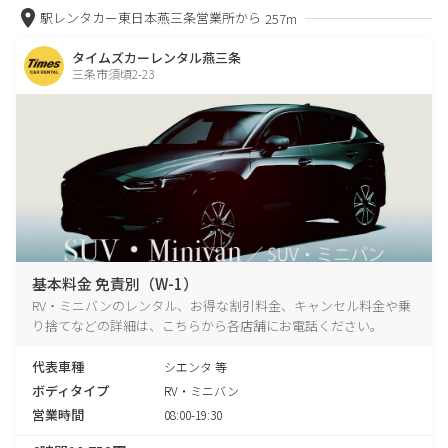
駅レンタカー東日本燕三条営業所から
257m
タイムズカーレンタル燕三条
三条市須頃2-23
基本料金 免責別（W-1）
RV・ミニバンのレンタル、お得な割引料金、キャンセル料金や乗
り捨てなどの詳細は、こちらから各店舗にお電話ください。
代表車種
シエンタ 等
ボディタイプ
RV・ミニバン
営業時間
08:00-19:30