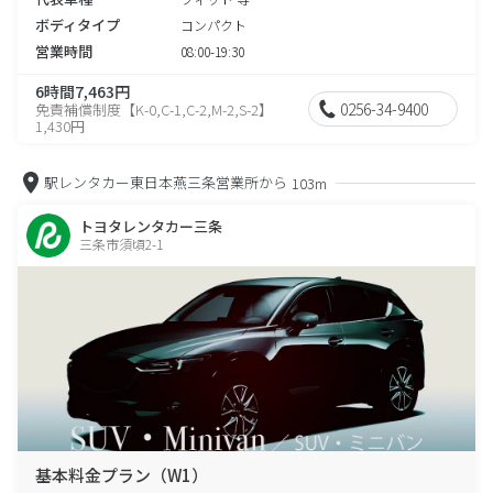
ボディタイプ
コンパクト
営業時間
08:00-19:30
6時間7,463円
0256-34-9400
免責補償制度【K-0,C-1,C-2,M-2,S-2】
1,430円
駅レンタカー東日本燕三条営業所から
103m
トヨタレンタカー三条
三条市須頃2-1
基本料金プラン（W1）