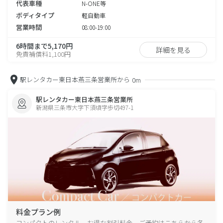
代表車種
N-ONE等
ボディタイプ
軽自動車
営業時間
08:00-19:00
6時間まで5,170円
詳細を見る
免責補償料1,100円
駅レンタカー東日本燕三条営業所から
0m
駅レンタカー東日本燕三条営業所
新潟県三条市大字下須頃字歩切497-1
料金プラン例
コンパクトのレンタル、お得な割引料金、ご予約はこちらから各