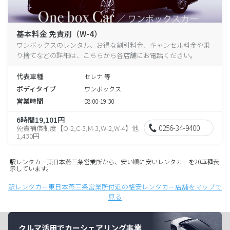
基本料金 免責別（W-4）
ワンボックスのレンタル、お得な割引料金、キャンセル料金や乗
り捨てなどの詳細は、こちらから各店舗にお電話ください。
代表車種
セレナ 等
ボディタイプ
ワンボックス
営業時間
08:00-19:30
6時間19,101円
0256-34-9400
免責補償制度【O-2,C-3,M-3,W-2,W-4】他
1,430円
駅レンタカー東日本燕三条営業所から、安い順に安いレンタカーを20車種表
示しています。
駅レンタカー東日本燕三条営業所付近の格安レンタカー店舗をマップで
見る
クルマ活用でカーシェアリング事業