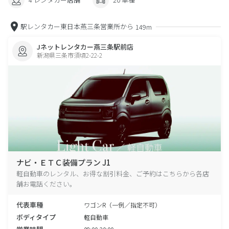
駅レンタカー東日本燕三条営業所から
149m
Jネットレンタカー燕三条駅前店
新潟県三条市須頃2-22-2
ナビ・ＥＴＣ装備プラン J1
軽自動車のレンタル、お得な割引料金、ご予約はこちらから各店
舗お電話ください。
代表車種
ワゴンR（一例／指定不可）
ボディタイプ
軽自動車