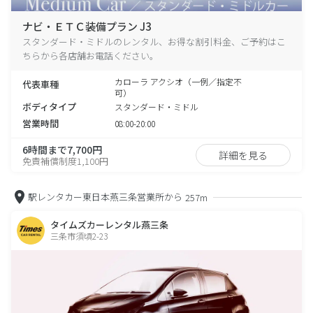
ナビ・ＥＴＣ装備プラン J3
スタンダード・ミドルのレンタル、お得な割引料金、ご予約はこ
ちらから各店舗お電話ください。
カローラ アクシオ（一例／指定不
代表車種
可）
ボディタイプ
スタンダード・ミドル
営業時間
08:00-20:00
6時間まで7,700円
詳細を見る
免責補償制度1,100円
駅レンタカー東日本燕三条営業所から
257m
タイムズカーレンタル燕三条
三条市須頃2-23