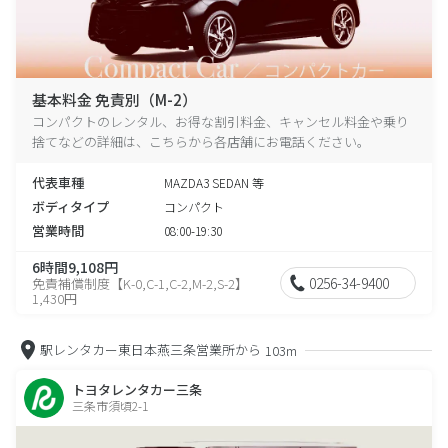
基本料金 免責別（M-2）
コンパクトのレンタル、お得な割引料金、キャンセル料金や乗り
捨てなどの詳細は、こちらから各店舗にお電話ください。
代表車種
MAZDA3 SEDAN 等
ボディタイプ
コンパクト
営業時間
08:00-19:30
6時間9,108円
0256-34-9400
免責補償制度【K-0,C-1,C-2,M-2,S-2】
1,430円
駅レンタカー東日本燕三条営業所から
103m
トヨタレンタカー三条
三条市須頃2-1