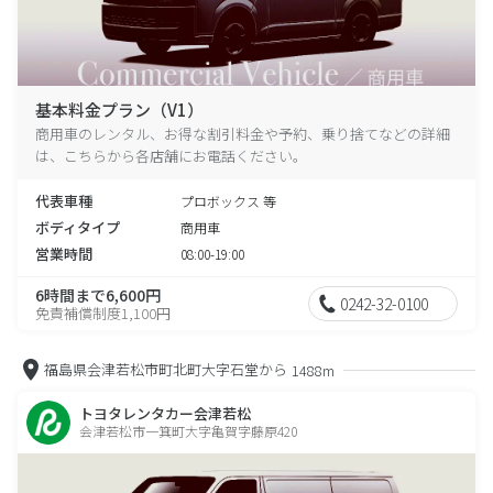
基本料金プラン（V1）
商用車のレンタル、お得な割引料金や予約、乗り捨てなどの詳細
は、こちらから各店舗にお電話ください。
代表車種
プロボックス 等
ボディタイプ
商用車
営業時間
08:00-19:00
6時間まで6,600円
0242-32-0100
免責補償制度1,100円
福島県会津若松市町北町大字石堂から
1488m
トヨタレンタカー会津若松
会津若松市一箕町大字亀賀字藤原420