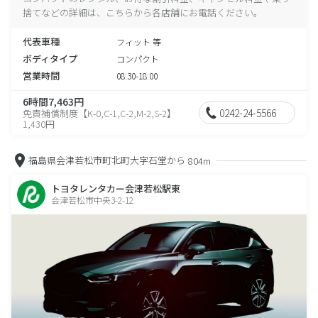
捨てなどの詳細は、こちらから各店舗にお電話ください。
代表車種
フィット 等
ボディタイプ
コンパクト
営業時間
08:30-18:00
6時間7,463円
0242-24-5566
免責補償制度【K-0,C-1,C-2,M-2,S-2】
1,430円
福島県会津若松市町北町大字石堂から
804m
トヨタレンタカー会津若松駅東
会津若松市中央3-2-12