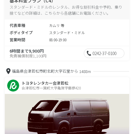
基本料金プラン（C4）
スタンダード・ミドルのレンタル、お得な割引料金や予約、乗り
捨てなどの詳細は、こちらから各店舗にお電話ください。
代表車種
カムリ 等
ボディタイプ
スタンダード・ミドル
営業時間
08:00-19:00
6時間まで9,900円
0242-37-0100
免責補償制度1,100円
福島県会津若松市町北町大字石堂から
1488m
トヨタレンタカー会津若松
会津若松市一箕町大字亀賀字藤原420