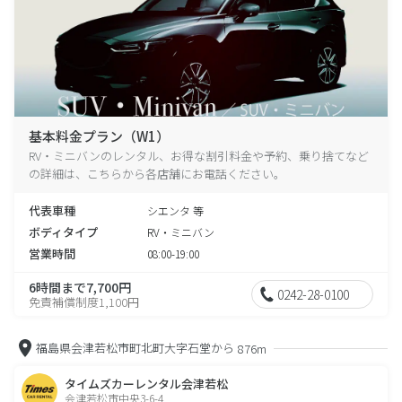
基本料金プラン（W1）
RV・ミニバンのレンタル、お得な割引料金や予約、乗り捨てなど
の詳細は、こちらから各店舗にお電話ください。
代表車種
シエンタ 等
ボディタイプ
RV・ミニバン
営業時間
08:00-19:00
6時間まで7,700円
0242-28-0100
免責補償制度1,100円
福島県会津若松市町北町大字石堂から
876m
タイムズカーレンタル会津若松
会津若松市中央3-6-4