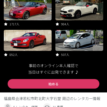
1717人
984人
852人
507人
事前のオンライン本人確認で
当日はすぐに出発できます ♪
始める
福島県会津若松市町北町大字石堂 周辺のレンタカー情報
5 レンタカー店舗
31 車種