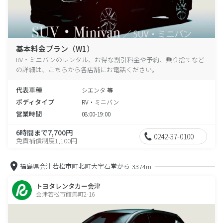
基本料金プラン（W1）
RV・ミニバンのレンタル、お得な割引料金や予約、乗り捨てなど
の詳細は、こちらから各店舗にお電話ください。
代表車種
シエンタ 等
ボディタイプ
RV・ミニバン
営業時間
08:00-19:00
6時間まで7,700円
0242-37-0100
免責補償制度1,100円
福島県会津若松市町北町大字石堂から
3374m
トヨタレンタカー会津
会津若松市館馬町2-16