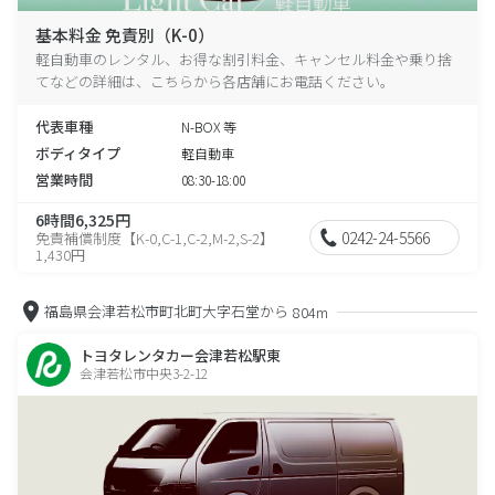
基本料金 免責別（K-0）
軽自動車のレンタル、お得な割引料金、キャンセル料金や乗り捨
てなどの詳細は、こちらから各店舗にお電話ください。
代表車種
N-BOX 等
ボディタイプ
軽自動車
営業時間
08:30-18:00
6時間6,325円
0242-24-5566
免責補償制度【K-0,C-1,C-2,M-2,S-2】
1,430円
福島県会津若松市町北町大字石堂から
804m
トヨタレンタカー会津若松駅東
会津若松市中央3-2-12