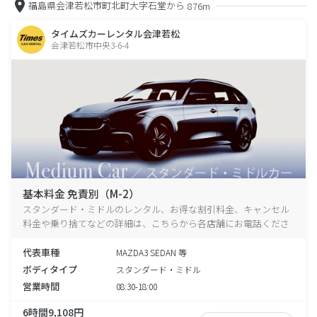
福島県会津若松市町北町大字石堂から
876m
タイムズカーレンタル会津若松
会津若松市中央3-6-4
基本料金 免責別（M-2）
スタンダード・ミドルのレンタル、お得な割引料金、キャンセル
料金や乗り捨てなどの詳細は、こちらから各店舗にお電話くださ
い。
代表車種
MAZDA3 SEDAN 等
ボディタイプ
スタンダード・ミドル
営業時間
08:30-18:00
6時間9,108円