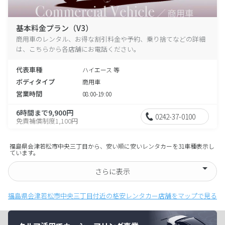
基本料金プラン（V3）
商用車のレンタル、お得な割引料金や予約、乗り捨てなどの詳細
は、こちらから各店舗にお電話ください。
代表車種
ハイエース 等
ボディタイプ
商用車
営業時間
08:00-19:00
6時間まで9,900円
0242-37-0100
免責補償制度1,100円
福島県会津若松市中央三丁目から、安い順に安いレンタカーを31車種表示し
ています。
さらに表示
福島県会津若松市中央三丁目付近の格安レンタカー店舗をマップで見る