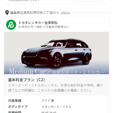
福島県会津若松市中央三丁目から
1001m
トヨタレンタカー会津若松
会津若松市一箕町大字亀賀字藤原420
基本料金プラン（C2）
スタンダード・ミドルのレンタル、お得な割引料金や予約、乗り
捨てなどの詳細は、こちらから各店舗にお電話ください。
代表車種
アクア 等
ボディタイプ
スタンダード・ミドル
営業時間
08:00-19:00