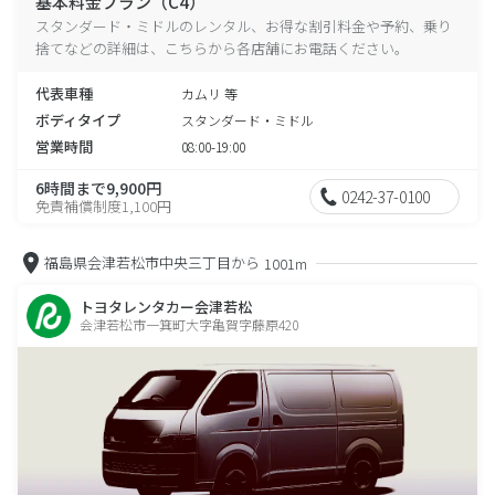
基本料金プラン（C4）
スタンダード・ミドルのレンタル、お得な割引料金や予約、乗り
捨てなどの詳細は、こちらから各店舗にお電話ください。
代表車種
カムリ 等
ボディタイプ
スタンダード・ミドル
営業時間
08:00-19:00
6時間まで9,900円
0242-37-0100
免責補償制度1,100円
福島県会津若松市中央三丁目から
1001m
トヨタレンタカー会津若松
会津若松市一箕町大字亀賀字藤原420