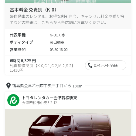
基本料金 免責別（K-0）
軽自動車のレンタル、お得な割引料金、キャンセル料金や乗り捨
てなどの詳細は、こちらから各店舗にお電話ください。
代表車種
N-BOX 等
ボディタイプ
軽自動車
営業時間
08:30-18:00
6時間6,325円
0242-24-5566
免責補償制度【K-0,C-1,C-2,M-2,S-2】
1,430円
福島県会津若松市中央三丁目から
130m
トヨタレンタカー会津若松駅東
会津若松市中央3-2-12