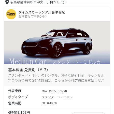
福島県会津若松市中央三丁目から
45m
タイムズカーレンタル会津若松
会津若松市中央3-6-4
基本料金 免責別（M-2）
スタンダード・ミドルのレンタル、お得な割引料金、キャンセル
料金や乗り捨てなどの詳細は、こちらから各店舗にお電話くださ
い。
代表車種
MAZDA3 SEDAN 等
ボディタイプ
スタンダード・ミドル
営業時間
08:30-18:00
6時間9,108円