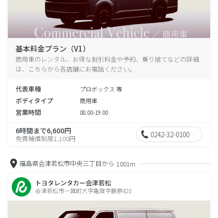
基本料金プラン（V1）
商用車のレンタル、お得な割引料金や予約、乗り捨てなどの詳細
は、こちらから各店舗にお電話ください。
代表車種
プロボックス 等
ボディタイプ
商用車
営業時間
08:00-19:00
6時間まで6,600円
0242-32-0100
免責補償制度1,100円
福島県会津若松市中央三丁目から
1001m
トヨタレンタカー会津若松
会津若松市一箕町大字亀賀字藤原420