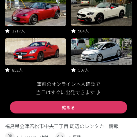
1717人
984人
852人
507人
事前のオンライン本人確認で
当日はすぐに出発できます ♪
始める
福島県会津若松市中央三丁目 周辺のレンタカー情報
5 レンタカー店舗
31 車種