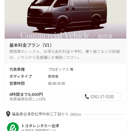
基本料金プラン（V1）
商用車のレンタル、お得な割引料金や予約、乗り捨てなどの詳細
は、こちらから各店舗にお電話ください。
代表車種
プロボックス 等
ボディタイプ
商用車
営業時間
08:00-19:00
6時間まで6,600円
0242-37-0100
免責補償制度1,100円
福島県会津若松市中央三丁目から
2992m
トヨタレンタカー会津
会津若松市館馬町2-16