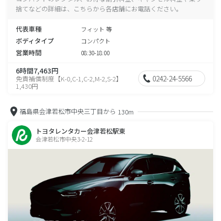
捨てなどの詳細は、こちらから各店舗にお電話ください。
代表車種
フィット 等
ボディタイプ
コンパクト
営業時間
08:30-18:00
6時間7,463円
0242-24-5566
免責補償制度【K-0,C-1,C-2,M-2,S-2】
1,430円
福島県会津若松市中央三丁目から
130m
トヨタレンタカー会津若松駅東
会津若松市中央3-2-12