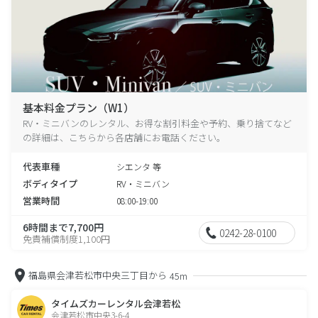
基本料金プラン（W1）
RV・ミニバンのレンタル、お得な割引料金や予約、乗り捨てなど
の詳細は、こちらから各店舗にお電話ください。
代表車種
シエンタ 等
ボディタイプ
RV・ミニバン
営業時間
08:00-19:00
6時間まで7,700円
0242-28-0100
免責補償制度1,100円
福島県会津若松市中央三丁目から
45m
タイムズカーレンタル会津若松
会津若松市中央3-6-4