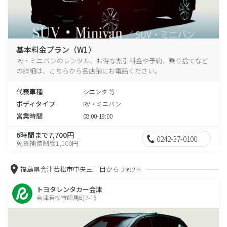
基本料金プラン（W1）
RV・ミニバンのレンタル、お得な割引料金や予約、乗り捨てなど
の詳細は、こちらから各店舗にお電話ください。
代表車種
シエンタ 等
ボディタイプ
RV・ミニバン
営業時間
08:00-19:00
6時間まで7,700円
0242-37-0100
免責補償制度1,100円
福島県会津若松市中央三丁目から
2992m
トヨタレンタカー会津
会津若松市館馬町2-16