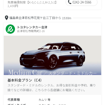
0242-24-5566
免責補償制度【K-0,C-1,C-2,M-2,S-2】
1,430円
福島県会津若松市花見ケ丘三丁目から
1530m
トヨタレンタカー会津
会津若松市館馬町2-16
基本料金プラン（C4）
スタンダード・ミドルのレンタル、お得な割引料金や予約、乗り
捨てなどの詳細は、こちらから各店舗にお電話ください。
代表車種
カムリ 等