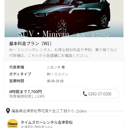
基本料金プラン（W1）
RV・ミニバンのレンタル、お得な割引料金や予約、乗り捨てなど
の詳細は、こちらから各店舗にお電話ください。
代表車種
シエンタ 等
ボディタイプ
RV・ミニバン
営業時間
08:00-19:00
6時間まで7,700円
0242-37-0100
免責補償制度1,100円
福島県会津若松市花見ケ丘三丁目から
2504m
タイムズカーレンタル会津若松
会津若松市中央3-6-4