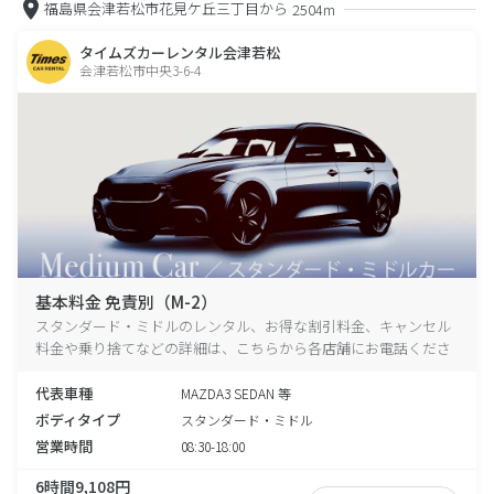
福島県会津若松市花見ケ丘三丁目から
2504m
タイムズカーレンタル会津若松
会津若松市中央3-6-4
基本料金 免責別（M-2）
スタンダード・ミドルのレンタル、お得な割引料金、キャンセル
料金や乗り捨てなどの詳細は、こちらから各店舗にお電話くださ
い。
代表車種
MAZDA3 SEDAN 等
ボディタイプ
スタンダード・ミドル
営業時間
08:30-18:00
6時間9,108円