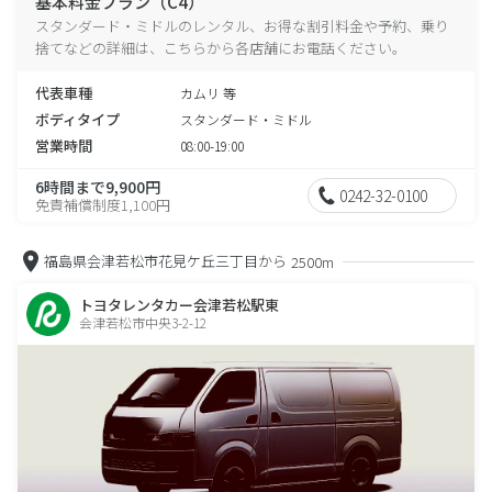
基本料金プラン（C4）
スタンダード・ミドルのレンタル、お得な割引料金や予約、乗り
捨てなどの詳細は、こちらから各店舗にお電話ください。
代表車種
カムリ 等
ボディタイプ
スタンダード・ミドル
営業時間
08:00-19:00
6時間まで9,900円
0242-32-0100
免責補償制度1,100円
福島県会津若松市花見ケ丘三丁目から
2500m
トヨタレンタカー会津若松駅東
会津若松市中央3-2-12