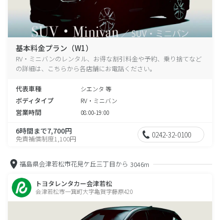
基本料金プラン（W1）
RV・ミニバンのレンタル、お得な割引料金や予約、乗り捨てなど
の詳細は、こちらから各店舗にお電話ください。
代表車種
シエンタ 等
ボディタイプ
RV・ミニバン
営業時間
08:00-19:00
6時間まで7,700円
0242-32-0100
免責補償制度1,100円
福島県会津若松市花見ケ丘三丁目から
3046m
トヨタレンタカー会津若松
会津若松市一箕町大字亀賀字藤原420