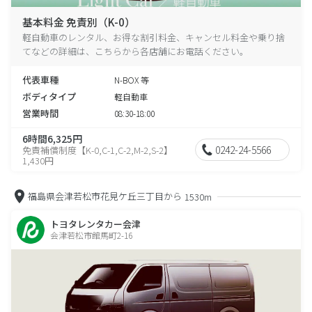
基本料金 免責別（K-0）
軽自動車のレンタル、お得な割引料金、キャンセル料金や乗り捨
てなどの詳細は、こちらから各店舗にお電話ください。
代表車種
N-BOX 等
ボディタイプ
軽自動車
営業時間
08:30-18:00
6時間6,325円
0242-24-5566
免責補償制度【K-0,C-1,C-2,M-2,S-2】
1,430円
福島県会津若松市花見ケ丘三丁目から
1530m
トヨタレンタカー会津
会津若松市館馬町2-16