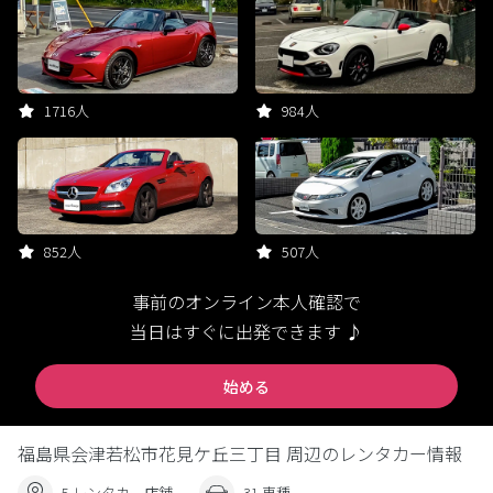
1716人
984人
852人
507人
事前のオンライン本人確認で
当日はすぐに出発できます ♪
始める
福島県会津若松市花見ケ丘三丁目 周辺のレンタカー情報
5 レンタカー店舗
31 車種