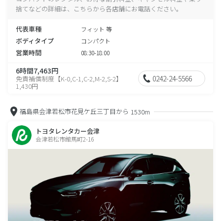
捨てなどの詳細は、こちらから各店舗にお電話ください。
代表車種
フィット 等
ボディタイプ
コンパクト
営業時間
08:30-18:00
6時間7,463円
0242-24-5566
免責補償制度【K-0,C-1,C-2,M-2,S-2】
1,430円
福島県会津若松市花見ケ丘三丁目から
1530m
トヨタレンタカー会津
会津若松市館馬町2-16