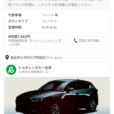
捨てなどの詳細は、こちらから各店舗にお電話ください。
代表車種
フィット 等
ボディタイプ
コンパクト
営業時間
08:30-18:00
6時間7,463円
0242-24-5566
免責補償制度【K-0,C-1,C-2,M-2,S-2】
1,430円
福島県会津若松市館脇町から
612m
トヨタレンタカー会津
会津若松市館馬町2-16