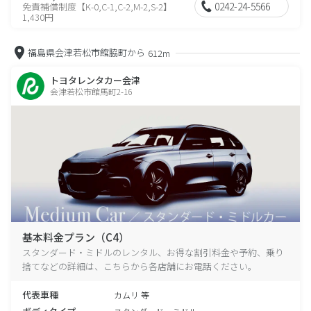
0242-24-5566
免責補償制度【K-0,C-1,C-2,M-2,S-2】
1,430円
福島県会津若松市館脇町から
612m
トヨタレンタカー会津
会津若松市館馬町2-16
基本料金プラン（C4）
スタンダード・ミドルのレンタル、お得な割引料金や予約、乗り
捨てなどの詳細は、こちらから各店舗にお電話ください。
代表車種
カムリ 等