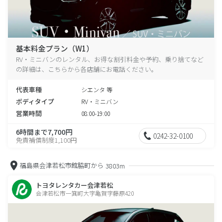
基本料金プラン（W1）
RV・ミニバンのレンタル、お得な割引料金や予約、乗り捨てなど
の詳細は、こちらから各店舗にお電話ください。
代表車種
シエンタ 等
ボディタイプ
RV・ミニバン
営業時間
08:00-19:00
6時間まで7,700円
0242-32-0100
免責補償制度1,100円
福島県会津若松市館脇町から
3803m
トヨタレンタカー会津若松
会津若松市一箕町大字亀賀字藤原420