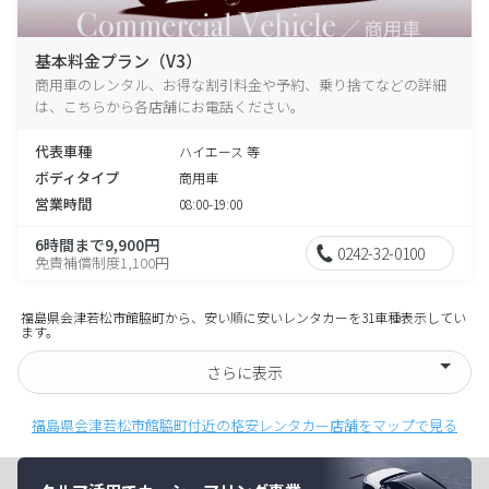
基本料金プラン（V3）
商用車のレンタル、お得な割引料金や予約、乗り捨てなどの詳細
は、こちらから各店舗にお電話ください。
代表車種
ハイエース 等
ボディタイプ
商用車
営業時間
08:00-19:00
6時間まで9,900円
0242-32-0100
免責補償制度1,100円
福島県会津若松市館脇町から、安い順に安いレンタカーを31車種表示してい
ます。
さらに表示
福島県会津若松市館脇町付近の格安レンタカー店舗をマップで見る