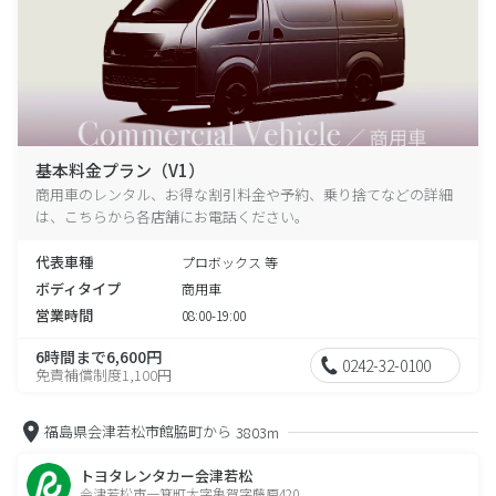
基本料金プラン（V1）
商用車のレンタル、お得な割引料金や予約、乗り捨てなどの詳細
は、こちらから各店舗にお電話ください。
代表車種
プロボックス 等
ボディタイプ
商用車
営業時間
08:00-19:00
6時間まで6,600円
0242-32-0100
免責補償制度1,100円
福島県会津若松市館脇町から
3803m
トヨタレンタカー会津若松
会津若松市一箕町大字亀賀字藤原420