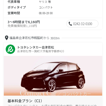
代表車種
ヤリス 等
ボディタイプ
コンパクト
営業時間
08:00-19:00
3～6時間まで6,160円
0242-32-0100
免責補償制度1,100円
福島県会津若松市館脇町から
3803m
トヨタレンタカー会津若松
会津若松市一箕町大字亀賀字藤原420
基本料金プラン（C1）
コンパクトのレンタル、お得な割引料金や予約、乗り捨てなどの