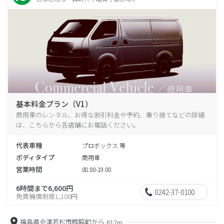
基本料金プラン（V1）
商用車のレンタル、お得な割引料金や予約、乗り捨てなどの詳細
は、こちらから各店舗にお電話ください。
代表車種
プロボックス 等
ボディタイプ
商用車
営業時間
08:00-19:00
6時間まで6,600円
0242-37-0100
免責補償制度1,100円
福島県会津若松市館脇町から
612m