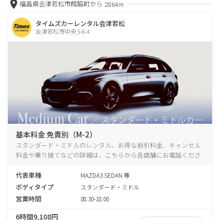
福島県会津若松市館脇町から
2864m
タイムズカーレンタル会津若松
会津若松市中央3-6-4
基本料金 免責別（M-2）
スタンダード・ミドルのレンタル、お得な割引料金、キャンセル
料金や乗り捨てなどの詳細は、こちらから各店舗にお電話くださ
い。
代表車種
MAZDA3 SEDAN 等
ボディタイプ
スタンダード・ミドル
営業時間
08:30-18:00
6時間9,108円