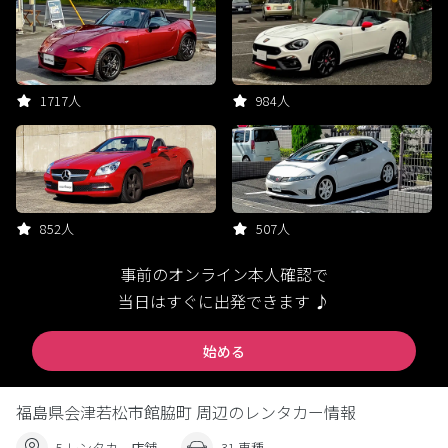
1717人
984人
852人
507人
事前のオンライン本人確認で
当日はすぐに出発できます ♪
始める
福島県会津若松市館脇町 周辺のレンタカー情報
5 レンタカー店舗
31 車種