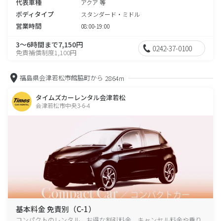
代表車種
アクア 等
ボディタイプ
スタンダード・ミドル
営業時間
08:00-19:00
3～6時間まで7,150円
0242-37-0100
免責補償制度1,100円
福島県会津若松市館脇町から
2864m
タイムズカーレンタル会津若松
会津若松市中央3-6-4
基本料金 免責別（C-1）
コンパクトのレンタル、お得な割引料金、キャンセル料金や乗り