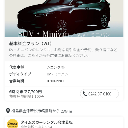
基本料金プラン（W1）
RV・ミニバンのレンタル、お得な割引料金や予約、乗り捨てなど
の詳細は、こちらから各店舗にお電話ください。
代表車種
シエンタ 等
ボディタイプ
RV・ミニバン
営業時間
08:00-19:00
6時間まで7,700円
0242-37-0100
免責補償制度1,100円
福島県会津若松市館脇町から
2864m
タイムズカーレンタル会津若松
会津若松市中央3-6-4