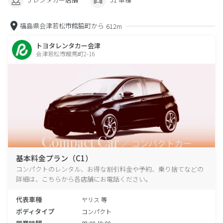
福島県会津若松市館脇町から
612m
トヨタレンタカー会津
会津若松市館馬町2-16
基本料金プラン（C1）
コンパクトのレンタル、お得な割引料金や予約、乗り捨てなどの
詳細は、こちらから各店舗にお電話ください。
代表車種
ヤリス 等
ボディタイプ
コンパクト