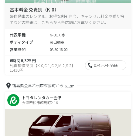
基本料金 免責別（K-0）
軽自動車のレンタル、お得な割引料金、キャンセル料金や乗り捨
てなどの詳細は、こちらから各店舗にお電話ください。
代表車種
N-BOX 等
ボディタイプ
軽自動車
営業時間
08:30-18:00
6時間6,325円
0242-24-5566
免責補償制度【K-0,C-1,C-2,M-2,S-2】
1,430円
福島県会津若松市館脇町から
612m
トヨタレンタカー会津
会津若松市館馬町2-16