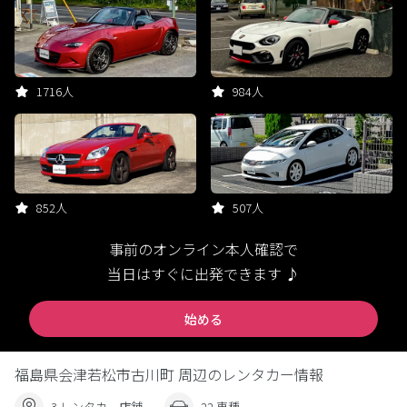
1716人
984人
852人
507人
事前のオンライン本人確認で
当日はすぐに出発できます ♪
始める
福島県会津若松市古川町 周辺のレンタカー情報
3 レンタカー店舗
22 車種