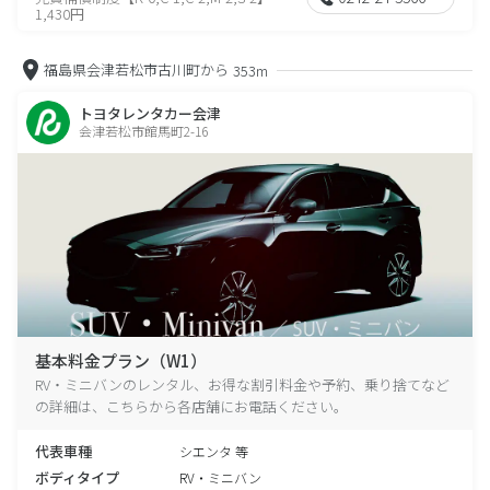
1,430円
福島県会津若松市古川町から
353m
トヨタレンタカー会津
会津若松市館馬町2-16
基本料金プラン（W1）
RV・ミニバンのレンタル、お得な割引料金や予約、乗り捨てなど
の詳細は、こちらから各店舗にお電話ください。
代表車種
シエンタ 等
ボディタイプ
RV・ミニバン