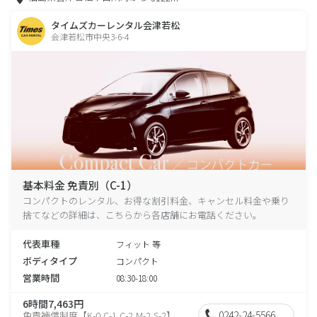
タイムズカーレンタル会津若松
会津若松市中央3-6-4
基本料金 免責別（C-1）
コンパクトのレンタル、お得な割引料金、キャンセル料金や乗り
捨てなどの詳細は、こちらから各店舗にお電話ください。
代表車種
フィット 等
ボディタイプ
コンパクト
営業時間
08:30-18:00
6時間7,463円
0242-24-5566
免責補償制度【K-0,C-1,C-2,M-2,S-2】