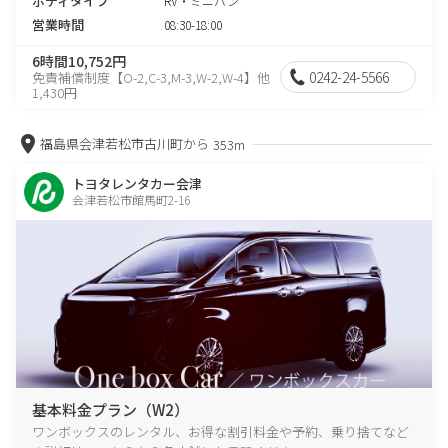
ボディタイプ
RV・ミニバン
営業時間
08:30-18:00
6時間10,752円
0242-24-5566
免責補償制度【O-2,C-3,M-3,W-2,W-4】他
1,430円
福島県会津若松市古川町から
353m
トヨタレンタカー会津
会津若松市館馬町2-16
基本料金プラン（W2）
ワンボックスのレンタル、お得な割引料金や予約、乗り捨てなど