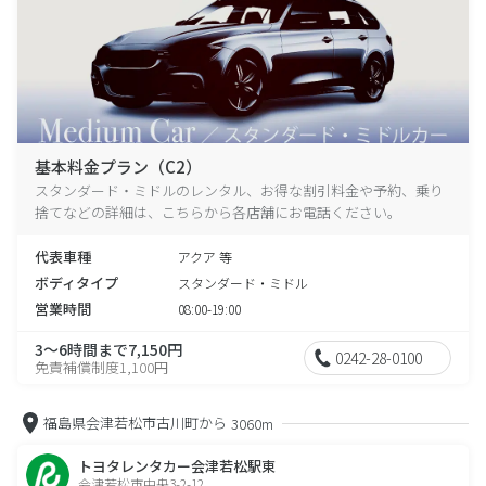
基本料金プラン（C2）
スタンダード・ミドルのレンタル、お得な割引料金や予約、乗り
捨てなどの詳細は、こちらから各店舗にお電話ください。
代表車種
アクア 等
ボディタイプ
スタンダード・ミドル
営業時間
08:00-19:00
3～6時間まで7,150円
0242-28-0100
免責補償制度1,100円
福島県会津若松市古川町から
3060m
トヨタレンタカー会津若松駅東
会津若松市中央3-2-12