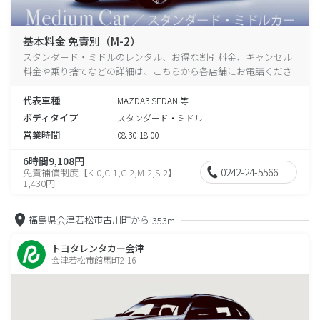
基本料金 免責別（M-2）
スタンダード・ミドルのレンタル、お得な割引料金、キャンセル
料金や乗り捨てなどの詳細は、こちらから各店舗にお電話くださ
い。
代表車種
MAZDA3 SEDAN 等
ボディタイプ
スタンダード・ミドル
営業時間
08:30-18:00
6時間9,108円
0242-24-5566
免責補償制度【K-0,C-1,C-2,M-2,S-2】
1,430円
福島県会津若松市古川町から
353m
トヨタレンタカー会津
会津若松市館馬町2-16