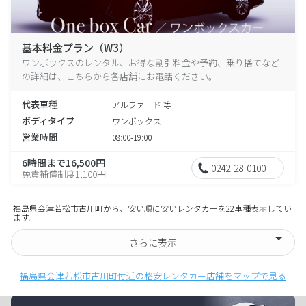
基本料金プラン（W3）
ワンボックスのレンタル、お得な割引料金や予約、乗り捨てなど
の詳細は、こちらから各店舗にお電話ください。
代表車種
アルファード 等
ボディタイプ
ワンボックス
営業時間
08:00-19:00
6時間まで16,500円
0242-28-0100
免責補償制度1,100円
福島県会津若松市古川町から、安い順に安いレンタカーを22車種表示してい
ます。
さらに表示
福島県会津若松市古川町付近の格安レンタカー店舗をマップで見る