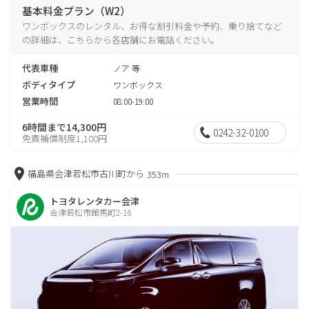
基本料金プラン（W2）
ワンボックスのレンタル、お得な割引料金や予約、乗り捨てなど
の詳細は、こちらから各店舗にお電話ください。
代表車種
ノア 等
ボディタイプ
ワンボックス
営業時間
08:00-19:00
6時間まで14,300円
0242-32-0100
免責補償制度1,100円
福島県会津若松市古川町から
353m
トヨタレンタカー会津
会津若松市館馬町2-16