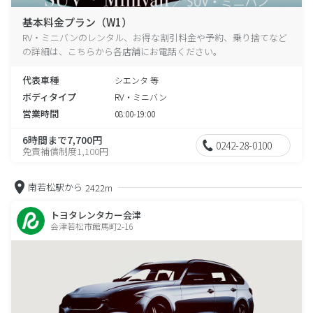
基本料金プラン（W1）
RV・ミニバンのレンタル、お得な割引料金や予約、乗り捨てなど
の詳細は、こちらから各店舗にお電話ください。
代表車種
シエンタ 等
ボディタイプ
RV・ミニバン
営業時間
08:00-19:00
6時間まで7,700円
0242-28-0100
免責補償制度1,100円
南若松駅から
2422m
トヨタレンタカー会津
会津若松市館馬町2-16