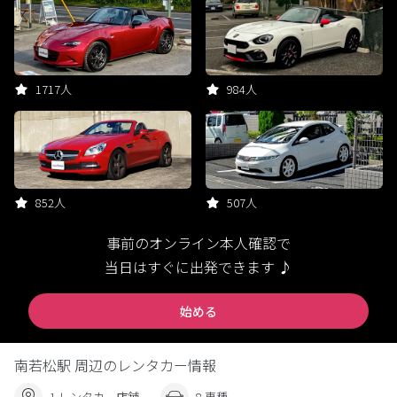
1717人
984人
852人
507人
事前のオンライン本人確認で
当日はすぐに出発できます ♪
始める
南若松駅 周辺のレンタカー情報
1 レンタカー店舗
8 車種