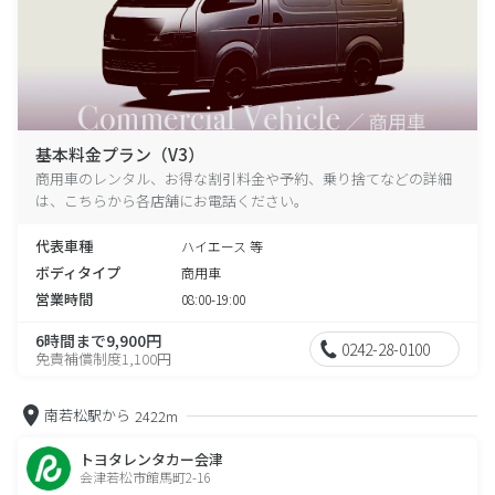
基本料金プラン（V3）
商用車のレンタル、お得な割引料金や予約、乗り捨てなどの詳細
は、こちらから各店舗にお電話ください。
代表車種
ハイエース 等
ボディタイプ
商用車
営業時間
08:00-19:00
6時間まで9,900円
0242-28-0100
免責補償制度1,100円
南若松駅から
2422m
トヨタレンタカー会津
会津若松市館馬町2-16