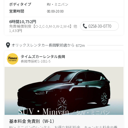
ボディタイプ
RV・ミニバン
営業時間
08:00-20:00
6時間10,752円
0258-30-0770
免責補償制度【O-2,C-3,M-3,W-2,W-4】他
1,430円
オリックスレンタカー長岡駅前店から
672m
タイムズカーレンタル長岡
長岡市袋町1-1081-5
基本料金 免責別（W-1）
RV・ミニバンのレンタル、お得な割引料金、キャンセル料金や乗