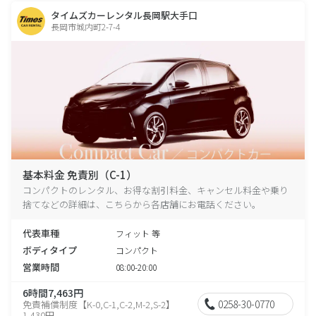
タイムズカーレンタル長岡駅大手口
長岡市城内町2-7-4
基本料金 免責別（C-1）
コンパクトのレンタル、お得な割引料金、キャンセル料金や乗り
捨てなどの詳細は、こちらから各店舗にお電話ください。
代表車種
フィット 等
ボディタイプ
コンパクト
営業時間
08:00-20:00
6時間7,463円
0258-30-0770
免責補償制度【K-0,C-1,C-2,M-2,S-2】
1,430円