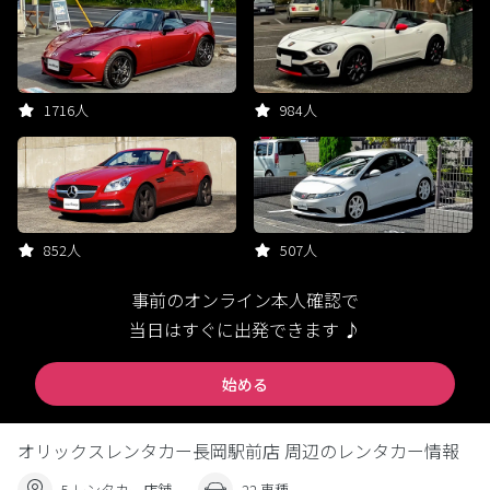
1716人
984人
852人
507人
事前のオンライン本人確認で
当日はすぐに出発できます ♪
始める
オリックスレンタカー長岡駅前店 周辺のレンタカー情報
5 レンタカー店舗
22 車種