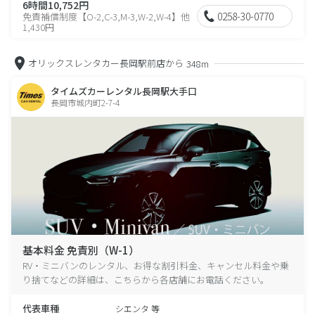
6時間10,752円
0258-30-0770
免責補償制度【O-2,C-3,M-3,W-2,W-4】他
1,430円
オリックスレンタカー長岡駅前店から
348m
タイムズカーレンタル長岡駅大手口
長岡市城内町2-7-4
基本料金 免責別（W-1）
RV・ミニバンのレンタル、お得な割引料金、キャンセル料金や乗
り捨てなどの詳細は、こちらから各店舗にお電話ください。
代表車種
シエンタ 等