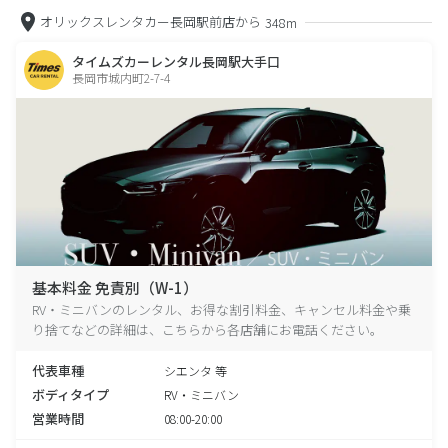
オリックスレンタカー長岡駅前店から
348m
タイムズカーレンタル長岡駅大手口
長岡市城内町2-7-4
基本料金 免責別（W-1）
RV・ミニバンのレンタル、お得な割引料金、キャンセル料金や乗
り捨てなどの詳細は、こちらから各店舗にお電話ください。
代表車種
シエンタ 等
ボディタイプ
RV・ミニバン
営業時間
08:00-20:00