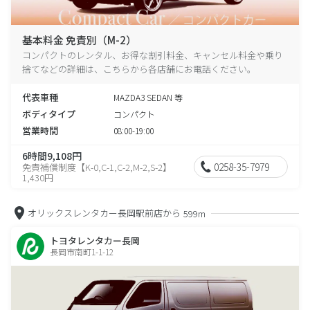
基本料金 免責別（M-2）
コンパクトのレンタル、お得な割引料金、キャンセル料金や乗り
捨てなどの詳細は、こちらから各店舗にお電話ください。
代表車種
MAZDA3 SEDAN 等
ボディタイプ
コンパクト
営業時間
08:00-19:00
6時間9,108円
0258-35-7979
免責補償制度【K-0,C-1,C-2,M-2,S-2】
1,430円
オリックスレンタカー長岡駅前店から
599m
トヨタレンタカー長岡
長岡市南町1-1-12